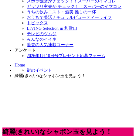
ズボラ独女がチェック！！スーパーのイマコレ
ガッツリ主夫が チェック！！スーパーのイマコレ
うちの飲みニスト・酒美 推しの一杯
おうちで美活ナチュラルビューティーライフ
トピックス
LIVING Selection in 和歌山
テレビのツムジ
みんなのイイネ
過去の人気連載コーナー
アンケート
2026年1月10日号プレゼント応募フォーム
Home
街のイベント
綺麗(きれい)なシャボン玉を見よう！
綺麗(きれい)なシャボン玉を見よう！