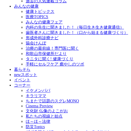
過去の人気連載コラム
みんなの健康
健康トピックス
医療TOPICS
みんなの健康フェア
内科の先生に聞きました！（毎日生き生き健康通信）
歯医者さんに聞きました！（口から始まる健康づくり）
形成外科診療ナビ
協会けんぽ
治療の最前線！専門医に聞く
和歌山市保健所だより
タニタに聞く! 健康づくり
手軽にセルフケア 癒やしのツボ
暮らそら
newスポット
イベント
コーナー
イケメンパパ
キラリママ
ちまたで話題のスグレMONO
Cinema Preview
文化財 仏像のよこがお
私たちの視線と始点
ほ～ほ～法律
防災Topics