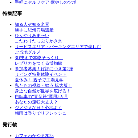
手軽にセルフケア 癒やしのツボ
特集記事
知る人ぞ知る名景
勝手に紀州穴場遺産
ひんやりあま〜い
こだわりたっぷりかき氷
サービスエリア・パーキングエリアで楽しむ
ご当地グルメ
3D技術で本物そっくり！
レプリカをつくる博物館
参加者募集！好評につき第2弾
リビング特別体験イベント
夏休み！ 親子で工場見学
私たちの視線・始点 拡大版！
身近な自然が世界を広げる！
自転車の“青切符”運用3カ月
あなたの運転大丈夫？
ジメジメな日も心地よく
梅雨は香りでリフレッシュ
発行物
カフェわかやま2023