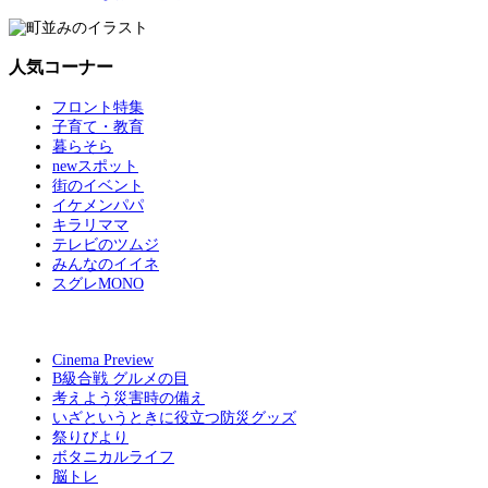
人気コーナー
フロント特集
子育て・教育
暮らそら
newスポット
街のイベント
イケメンパパ
キラリママ
テレビのツムジ
みんなのイイネ
スグレMONO
Cinema Preview
B級合戦 グルメの目
考えよう災害時の備え
いざというときに役立つ防災グッズ
祭りびより
ボタニカルライフ
脳トレ