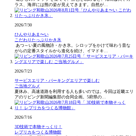
ラス、海岸には熊の姿が見えてきます。自然が…
2026/7/30
ひんやりあま〜い
こだわりたっぷりかき氷
あつ～い夏の風物詩・かき氷。シロップをかけて味わう昔な
がらの定番スタイルから進化を続け、イマドキ…
2026/7/23
サービスエリア・パーキングエリアで楽しむ
ご当地グルメ
夏休み、高速道路を利用する人も多いのでは。今回は近畿エリ
アのリビング新聞編集部の合同企画。5府県の…
2026/7/16
3D技術で本物そっくり！
レプリカをつくる博物館