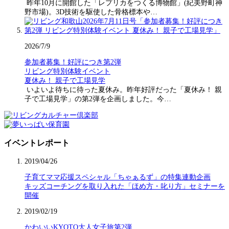
昨年10月に開館した「レプリカをつくる博物館」(紀美野町神
野市場)。3D技術を駆使した骨格標本や…
2026/7/9
参加者募集！好評につき第2弾
リビング特別体験イベント
夏休み！ 親子で工場見学
いよいよ待ちに待った夏休み。昨年好評だった「夏休み！ 親
子で工場見学」の第2弾を企画しました。今…
イベントレポート
2019/04/26
子育てママ応援スペシャル「ちゃぁるず」の特集連動企画
キッズコーチングを取り入れた「ほめ方・叱り方」セミナーを
開催
2019/02/19
かわいいKYOTO大人女子旅第2弾