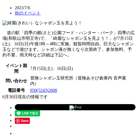
2023/7/6
街のイベント
道の駅「四季の郷(さと)公園フード・ハンター・パーク」四季の広
場(和歌山市明王寺)で、「綺麗なシャボン玉を見よう！」が7月15日
(土)、16日(日)午後1時～4時に実施。観覧時間自由。巨大なシャボン
玉などで遊びます。シャボン液が無くなり次第終了。参加無料。予
約不要。雨天時など詳細は下記へ。
イベント期
7月15日(土)、16日(日)
間
冒険シャボン玉研究所（冒険あそび倉庫内 音声案
問い合わせ
内）
電話番号
050(5243)2608
6月30日現在の情報です
Post
Save