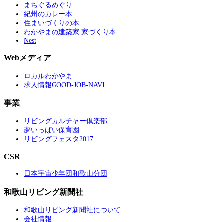
まちぐるめぐり
紀州のカレー本
住まいづくりの本
わかやまの建築家 家づくり本
Nest
Webメディア
ロカルわかやま
求人情報GOOD-JOB-NAVI
事業
リビングカルチャー倶楽部
夢いっぱい保育園
リビングフェスタ2017
CSR
日本宇宙少年団和歌山分団
和歌山リビング新聞社
和歌山リビング新聞社について
会社情報