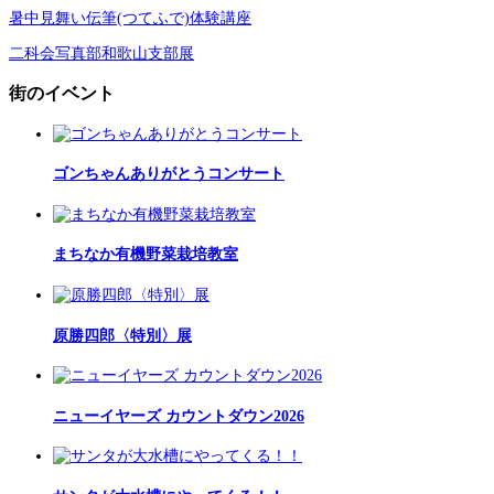
暑中見舞い伝筆(つてふで)体験講座
二科会写真部和歌山支部展
街のイベント
ゴンちゃんありがとうコンサート
まちなか有機野菜栽培教室
原勝四郎〈特別〉展
ニューイヤーズ カウントダウン2026