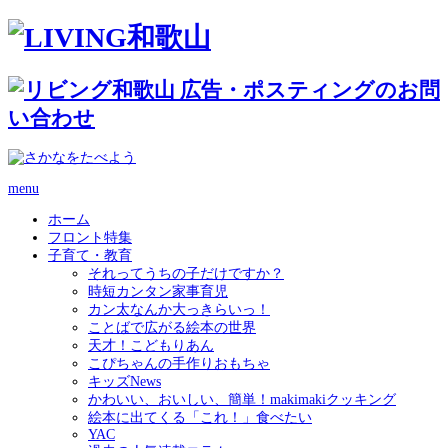
menu
ホーム
フロント特集
子育て・教育
それってうちの子だけですか？
時短カンタン家事育児
カン太なんか大っきらいっ！
ことばで広がる絵本の世界
天才！こどもりあん
こぴちゃんの手作りおもちゃ
キッズNews
かわいい、おいしい、簡単！makimakiクッキング
絵本に出てくる「これ！」食べたい
YAC