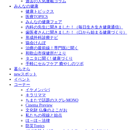
過去の人気連載コラム
みんなの健康
健康トピックス
医療TOPICS
みんなの健康フェア
内科の先生に聞きました！（毎日生き生き健康通信）
歯医者さんに聞きました！（口から始まる健康づくり）
形成外科診療ナビ
協会けんぽ
治療の最前線！専門医に聞く
和歌山市保健所だより
タニタに聞く! 健康づくり
手軽にセルフケア 癒やしのツボ
暮らそら
newスポット
イベント
コーナー
イケメンパパ
キラリママ
ちまたで話題のスグレMONO
Cinema Preview
文化財 仏像のよこがお
私たちの視線と始点
ほ～ほ～法律
防災Topics