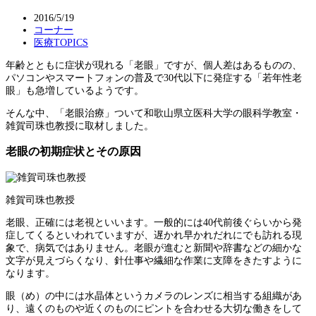
2016/5/19
コーナー
医療TOPICS
年齢とともに症状が現れる「老眼」ですが、個人差はあるものの、
パソコンやスマートフォンの普及で30代以下に発症する「若年性老
眼」も急増しているようです。
そんな中、「老眼治療」ついて和歌山県立医科大学の眼科学教室・
雑賀司珠也教授に取材しました。
老眼の初期症状とその原因
雑賀司珠也教授
老眼、正確には老視といいます。一般的には40代前後ぐらいから発
症してくるといわれていますが、遅かれ早かれだれにでも訪れる現
象で、病気ではありません。老眼が進むと新聞や辞書などの細かな
文字が見えづらくなり、針仕事や繊細な作業に支障をきたすように
なります。
眼（め）の中には水晶体というカメラのレンズに相当する組織があ
り、遠くのものや近くのものにピントを合わせる大切な働きをして