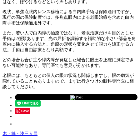
はなく、ぼやけるなどという声もあります。
現状、単焦点眼内レンズ移植による白内障手術は保険適用ですが、
現行の国の保険制度では、多焦点眼内による老眼治療を含めた白内
障手術は保険適用外です。
また、若い人で白内障の治療ではなく、老眼治療だけを目的とした
手術は2種類あります。光の屈折を調節する補助的な小さい部品を角
膜内に挿入する方法と、角膜の形状を変化させて視力を矯正する方
法。手術は自由診療となり高額です。
どの場合も合併症や緑内障が発症した場合に眼圧を正確に測定でき
ない可能性もあり、専門医でも意見が分かれます。
老眼には、もともとの個人の眼の状況も関係しますし、眼の病気が
隠れていることもありますので、まずは行きつけの眼科専門医に相
談してください。
Post
Save
木・紙・漆三人展