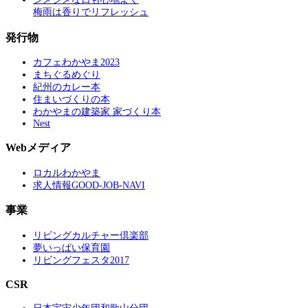
梅雨は香りでリフレッシュ
発行物
カフェわかやま2023
まちぐるめぐり
紀州のカレー本
住まいづくりの本
わかやまの建築家 家づくり本
Nest
Webメディア
ロカルわかやま
求人情報GOOD-JOB-NAVI
事業
リビングカルチャー倶楽部
夢いっぱい保育園
リビングフェスタ2017
CSR