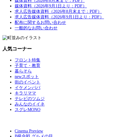
媒体資料（2026年8月末まで：PDF）
媒体資料（2026年9月1日より：PDF）
求人広告媒体資料（2026年8月末まで：PDF）
求人広告媒体資料（2026年9月1日より：PDF）
配布に関するお問い合わせ
一般的なお問い合わせ
人気コーナー
フロント特集
子育て・教育
暮らそら
newスポット
街のイベント
イケメンパパ
キラリママ
テレビのツムジ
みんなのイイネ
スグレMONO
Cinema Preview
B級合戦 グルメの目