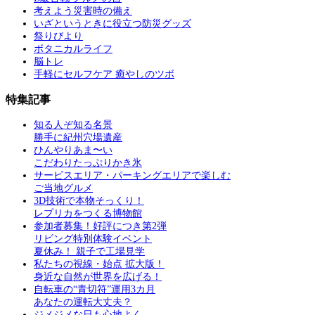
考えよう災害時の備え
いざというときに役立つ防災グッズ
祭りびより
ボタニカルライフ
脳トレ
手軽にセルフケア 癒やしのツボ
特集記事
知る人ぞ知る名景
勝手に紀州穴場遺産
ひんやりあま〜い
こだわりたっぷりかき氷
サービスエリア・パーキングエリアで楽しむ
ご当地グルメ
3D技術で本物そっくり！
レプリカをつくる博物館
参加者募集！好評につき第2弾
リビング特別体験イベント
夏休み！ 親子で工場見学
私たちの視線・始点 拡大版！
身近な自然が世界を広げる！
自転車の“青切符”運用3カ月
あなたの運転大丈夫？
ジメジメな日も心地よく