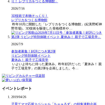
2026/7/16
3D技術で本物そっくり！
レプリカをつくる博物館
昨年10月に開館した「レプリカをつくる博物館」(紀美野町神
野市場)。3D技術を駆使した骨格標本や…
2026/7/9
参加者募集！好評につき第2弾
リビング特別体験イベント
夏休み！ 親子で工場見学
いよいよ待ちに待った夏休み。昨年好評だった「夏休み！ 親
子で工場見学」の第2弾を企画しました。今…
イベントレポート
2019/04/26
子育てママ応援スペシャル「ちゃぁるず」の特集連動企画