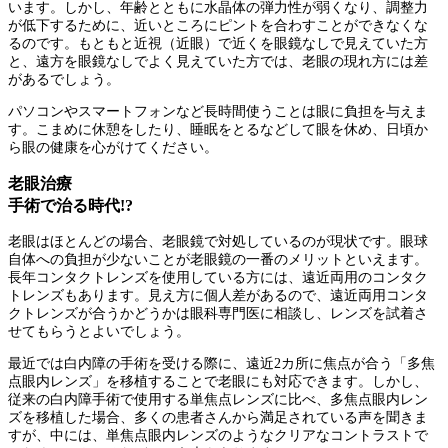
います。しかし、年齢とともに水晶体の弾力性が弱くなり、調整力
が低下するために、近いところにピントを合わすことができなくな
るのです。もともと近視（近眼）で近くを眼鏡なしで見えていた方
と、遠方を眼鏡なしでよく見えていた方では、老眼の現れ方には差
があるでしょう。
パソコンやスマートフォンなど長時間使うことは眼に負担を与えま
す。こまめに休憩をしたり、睡眠をとるなどして眼を休め、日頃か
ら眼の健康を心がけてください。
老眼治療
手術で治る時代!?
老眼はほとんどの場合、老眼鏡で対処しているのが現状です。眼球
自体への負担が少ないことが老眼鏡の一番のメリットといえます。
長年コンタクトレンズを使用している方には、遠近両用のコンタク
トレンズもあります。見え方に個人差があるので、遠近両用コンタ
クトレンズが合うかどうかは眼科専門医に相談し、レンズを試着さ
せてもらうとよいでしょう。
最近では白内障の手術を受ける際に、遠近2カ所に焦点が合う「多焦
点眼内レンズ」を移植することで老眼にも対応できます。しかし、
従来の白内障手術で使用する単焦点レンズに比べ、多焦点眼内レン
ズを移植した場合、多くの患者さんから満足されている声を聞きま
すが、中には、単焦点眼内レンズのようなクリアなコントラストで