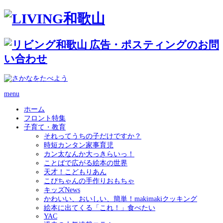
menu
ホーム
フロント特集
子育て・教育
それってうちの子だけですか？
時短カンタン家事育児
カン太なんか大っきらいっ！
ことばで広がる絵本の世界
天才！こどもりあん
こぴちゃんの手作りおもちゃ
キッズNews
かわいい、おいしい、簡単！makimakiクッキング
絵本に出てくる「これ！」食べたい
YAC