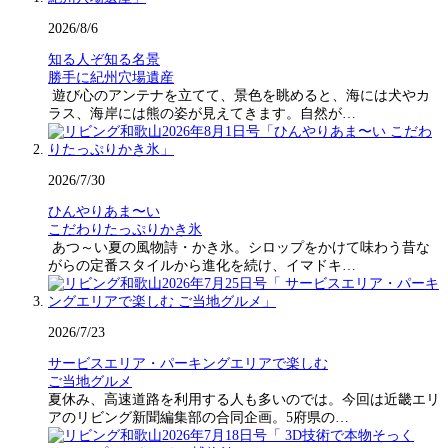
2026/8/6
知る人ぞ知る名景
勝手に紀州穴場遺産
遊び心のアンテナを立てて、景色を眺めると、海には犬やカ
ラス、海岸には熊の姿が見えてきます。自然が…
2026/7/30
ひんやりあま〜い
こだわりたっぷりかき氷
あつ～い夏の風物詩・かき氷。シロップをかけて味わう昔な
がらの定番スタイルから進化を続け、イマドキ…
2026/7/23
サービスエリア・パーキングエリアで楽しむ
ご当地グルメ
夏休み、高速道路を利用する人も多いのでは。今回は近畿エリ
アのリビング新聞編集部の合同企画。5府県の…