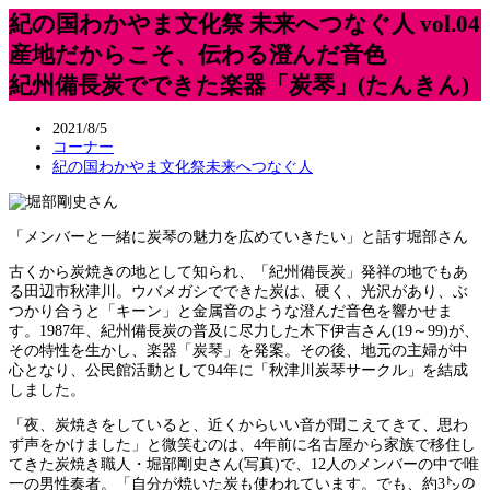
紀の国わかやま文化祭 未来へつなぐ人 vol.04
産地だからこそ、伝わる澄んだ音色
紀州備長炭でできた楽器「炭琴」(たんきん)
2021/8/5
コーナー
紀の国わかやま文化祭未来へつなぐ人
「メンバーと一緒に炭琴の魅力を広めていきたい」と話す堀部さん
古くから炭焼きの地として知られ、「紀州備長炭」発祥の地でもあ
る田辺市秋津川。ウバメガシでできた炭は、硬く、光沢があり、ぶ
つかり合うと「キーン」と金属音のような澄んだ音色を響かせま
す。1987年、紀州備長炭の普及に尽力した木下伊吉さん(19～99)が、
その特性を生かし、楽器「炭琴」を発案。その後、地元の主婦が中
心となり、公民館活動として94年に「秋津川炭琴サークル」を結成
しました。
「夜、炭焼きをしていると、近くからいい音が聞こえてきて、思わ
ず声をかけました」と微笑むのは、4年前に名古屋から家族で移住し
てきた炭焼き職人・堀部剛史さん(写真)で、12人のメンバーの中で唯
一の男性奏者。「自分が焼いた炭も使われています。でも、約3㌧の