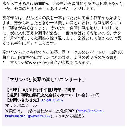
木からできる炭は約300㌔、その中から炭琴になるのは10本あるかな
いか。ゼロのときも珍しくありません」と話します。
炭琴作りは、澄んだ音の炭を一本ずつたたいて選ぶ作業から始まり
ます。窯から出したときが一番美しい音といわれ、湿気を吸うにつ
れて響きが鈍くなります。そのため、保管に気を配り、1カ月ごと
に、炭の入れ替えや調律が必要。「備長炭はとても硬いので、ナタ
で一片ずつ削って微調整を繰り返します。楽器として使えるのは長
くても半年ほど」と伝えます。
産地だからこそ存続できる炭琴。同サークルのレパートリーは約100
曲とも。国文祭ではマリンバとの共演。炭琴の透明感のある響き
と、マリンバのやわらかな音色が会場を包みます。
「マリンバと炭琴の楽しいコンサート」
【日時】10月31日(日)午後1時半～3時半
【場所】和歌山県民文化会館小ホール
【料金】500円
【お問い合わせ先】
073(461)6482
マリンバエミール
※詳細は、「紀の国わかやま文化祭2021(
https://kinokuni-
bunkasai2021.jp/event/a056/
)」のHPから確認を