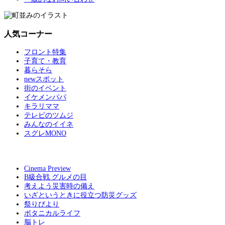
人気コーナー
フロント特集
子育て・教育
暮らそら
newスポット
街のイベント
イケメンパパ
キラリママ
テレビのツムジ
みんなのイイネ
スグレMONO
Cinema Preview
B級合戦 グルメの目
考えよう災害時の備え
いざというときに役立つ防災グッズ
祭りびより
ボタニカルライフ
脳トレ