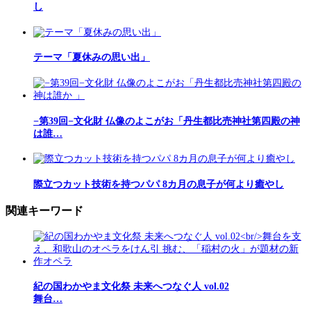
し
テーマ「夏休みの思い出」
−第39回−文化財 仏像のよこがお「丹生都比売神社第四殿の神
は誰…
際立つカット技術を持つパパ 8カ月の息子が何より癒やし
関連キーワード
紀の国わかやま文化祭 未来へつなぐ人 vol.02
舞台…