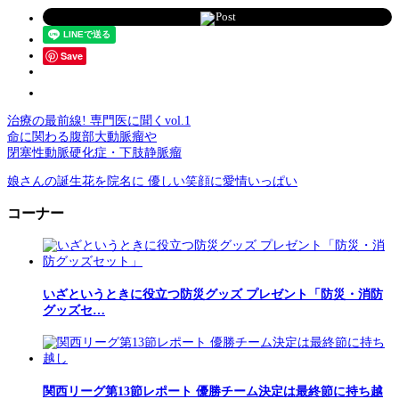
Post
Save
治療の最前線! 専門医に聞くvol.1
命に関わる腹部大動脈瘤や
閉塞性動脈硬化症・下肢静脈瘤
娘さんの誕生花を院名に 優しい笑顔に愛情いっぱい
コーナー
いざというときに役立つ防災グッズ プレゼント「防災・消防
グッズセ…
関西リーグ第13節レポート 優勝チーム決定は最終節に持ち越