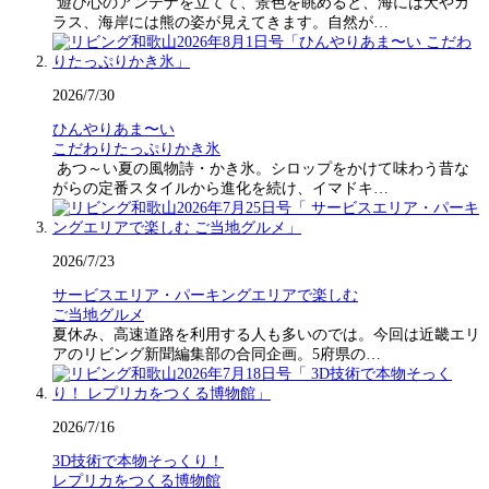
遊び心のアンテナを立てて、景色を眺めると、海には犬やカ
ラス、海岸には熊の姿が見えてきます。自然が…
2026/7/30
ひんやりあま〜い
こだわりたっぷりかき氷
あつ～い夏の風物詩・かき氷。シロップをかけて味わう昔な
がらの定番スタイルから進化を続け、イマドキ…
2026/7/23
サービスエリア・パーキングエリアで楽しむ
ご当地グルメ
夏休み、高速道路を利用する人も多いのでは。今回は近畿エリ
アのリビング新聞編集部の合同企画。5府県の…
2026/7/16
3D技術で本物そっくり！
レプリカをつくる博物館