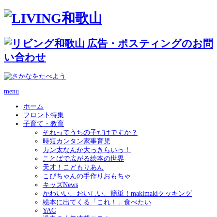
menu
ホーム
フロント特集
子育て・教育
それってうちの子だけですか？
時短カンタン家事育児
カン太なんか大っきらいっ！
ことばで広がる絵本の世界
天才！こどもりあん
こぴちゃんの手作りおもちゃ
キッズNews
かわいい、おいしい、簡単！makimakiクッキング
絵本に出てくる「これ！」食べたい
YAC