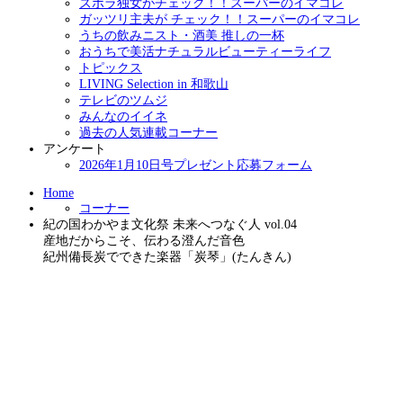
ズボラ独女がチェック！！スーパーのイマコレ
ガッツリ主夫が チェック！！スーパーのイマコレ
うちの飲みニスト・酒美 推しの一杯
おうちで美活ナチュラルビューティーライフ
トピックス
LIVING Selection in 和歌山
テレビのツムジ
みんなのイイネ
過去の人気連載コーナー
アンケート
2026年1月10日号プレゼント応募フォーム
Home
コーナー
紀の国わかやま文化祭 未来へつなぐ人 vol.04
産地だからこそ、伝わる澄んだ音色
紀州備長炭でできた楽器「炭琴」(たんきん)