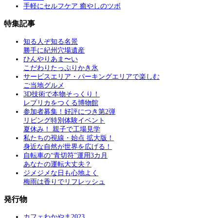
手軽にセルフケア 癒やしのツボ
特集記事
知る人ぞ知る名景
勝手に紀州穴場遺産
ひんやりあま〜い
こだわりたっぷりかき氷
サービスエリア・パーキングエリアで楽しむ
ご当地グルメ
3D技術で本物そっくり！
レプリカをつくる博物館
参加者募集！好評につき第2弾
リビング特別体験イベント
夏休み！ 親子で工場見学
私たちの視線・始点 拡大版！
身近な自然が世界を広げる！
自転車の“青切符”運用3カ月
あなたの運転大丈夫？
ジメジメな日も心地よく
梅雨は香りでリフレッシュ
発行物
カフェわかやま2023