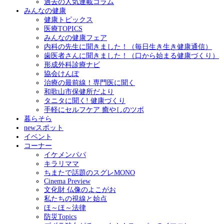
過去の人気連載コラム
みんなの健康
健康トピックス
医療TOPICS
みんなの健康フェア
内科の先生に聞きました！（毎日生き生き健康通信）
歯医者さんに聞きました！（口から始まる健康づくり）
形成外科診療ナビ
協会けんぽ
治療の最前線！専門医に聞く
和歌山市保健所だより
タニタに聞く! 健康づくり
手軽にセルフケア 癒やしのツボ
暮らそら
newスポット
イベント
コーナー
イケメンパパ
キラリママ
ちまたで話題のスグレMONO
Cinema Preview
文化財 仏像のよこがお
私たちの視線と始点
ほ～ほ～法律
防災Topics