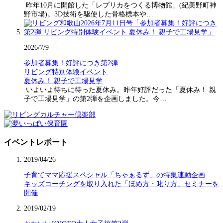
昨年10月に開館した「レプリカをつくる博物館」(紀美野町神
野市場)。3D技術を駆使した骨格標本や…
2026/7/9
参加者募集！好評につき第2弾
リビング特別体験イベント
夏休み！ 親子で工場見学
いよいよ待ちに待った夏休み。昨年好評だった「夏休み！ 親
子で工場見学」の第2弾を企画しました。今…
イベントレポート
2019/04/26
子育てママ応援スペシャル「ちゃぁるず」の特集連動企画
キッズコーチングを取り入れた「ほめ方・叱り方」セミナーを
開催
2019/02/19