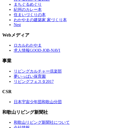
まちぐるめぐり
紀州のカレー本
住まいづくりの本
わかやまの建築家 家づくり本
Nest
Webメディア
ロカルわかやま
求人情報GOOD-JOB-NAVI
事業
リビングカルチャー倶楽部
夢いっぱい保育園
リビングフェスタ2017
CSR
日本宇宙少年団和歌山分団
和歌山リビング新聞社
和歌山リビング新聞社について
会社情報