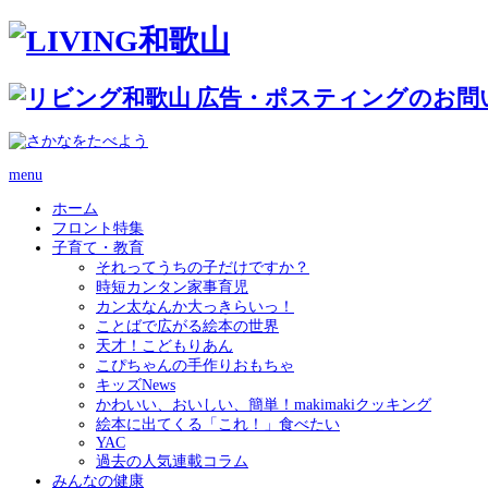
menu
ホーム
フロント特集
子育て・教育
それってうちの子だけですか？
時短カンタン家事育児
カン太なんか大っきらいっ！
ことばで広がる絵本の世界
天才！こどもりあん
こぴちゃんの手作りおもちゃ
キッズNews
かわいい、おいしい、簡単！makimakiクッキング
絵本に出てくる「これ！」食べたい
YAC
過去の人気連載コラム
みんなの健康