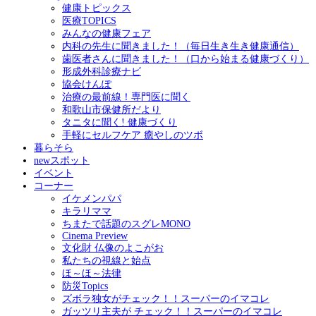
健康トピックス
医療TOPICS
みんなの健康フェア
内科の先生に聞きました！（毎日生き生き健康通信）
歯医者さんに聞きました！（口から始まる健康づくり）
形成外科診療ナビ
協会けんぽ
治療の最前線！専門医に聞く
和歌山市保健所だより
タニタに聞く! 健康づくり
手軽にセルフケア 癒やしのツボ
暮らそら
newスポット
イベント
コーナー
イケメンパパ
キラリママ
ちまたで話題のスグレMONO
Cinema Preview
文化財 仏像のよこがお
私たちの視線と始点
ほ～ほ～法律
防災Topics
ズボラ独女がチェック！！スーパーのイマコレ
ガッツリ主夫が チェック！！スーパーのイマコレ