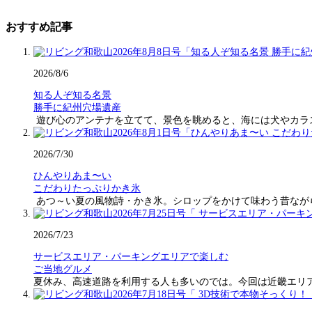
おすすめ記事
2026/8/6
知る人ぞ知る名景
勝手に紀州穴場遺産
遊び心のアンテナを立てて、景色を眺めると、海には犬やカラ
2026/7/30
ひんやりあま〜い
こだわりたっぷりかき氷
あつ～い夏の風物詩・かき氷。シロップをかけて味わう昔なが
2026/7/23
サービスエリア・パーキングエリアで楽しむ
ご当地グルメ
夏休み、高速道路を利用する人も多いのでは。今回は近畿エリ