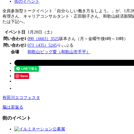
街のイベント
全員参加型トークイベント「自分らしい働き方をしよう。」が、1月2
有理さん、キャリアコンサルタント・正田順子さん、和歌山経済新聞編
たは下記へ。
イベント日
1月28日（土）
問い合わせ1
090（6663）3525
坂本さん（月～金曜午後6時～10時）
問い合わせ2
073（435）5245
りぃぶる
会場
和歌山ビッグ愛（和歌山市手平）
Save
有田川エコフェスタ
脳は若返る
街のイベント