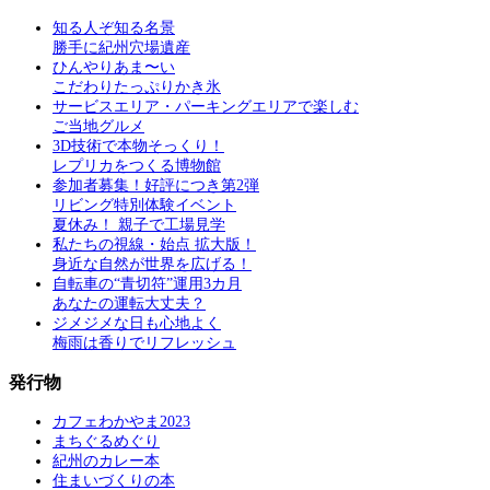
知る人ぞ知る名景
勝手に紀州穴場遺産
ひんやりあま〜い
こだわりたっぷりかき氷
サービスエリア・パーキングエリアで楽しむ
ご当地グルメ
3D技術で本物そっくり！
レプリカをつくる博物館
参加者募集！好評につき第2弾
リビング特別体験イベント
夏休み！ 親子で工場見学
私たちの視線・始点 拡大版！
身近な自然が世界を広げる！
自転車の“青切符”運用3カ月
あなたの運転大丈夫？
ジメジメな日も心地よく
梅雨は香りでリフレッシュ
発行物
カフェわかやま2023
まちぐるめぐり
紀州のカレー本
住まいづくりの本