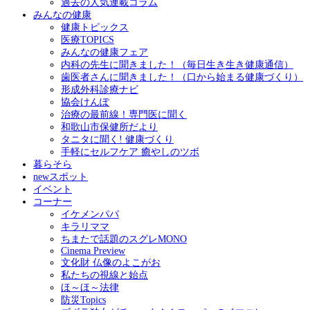
過去の人気連載コラム
みんなの健康
健康トピックス
医療TOPICS
みんなの健康フェア
内科の先生に聞きました！（毎日生き生き健康通信）
歯医者さんに聞きました！（口から始まる健康づくり）
形成外科診療ナビ
協会けんぽ
治療の最前線！専門医に聞く
和歌山市保健所だより
タニタに聞く! 健康づくり
手軽にセルフケア 癒やしのツボ
暮らそら
newスポット
イベント
コーナー
イケメンパパ
キラリママ
ちまたで話題のスグレMONO
Cinema Preview
文化財 仏像のよこがお
私たちの視線と始点
ほ～ほ～法律
防災Topics