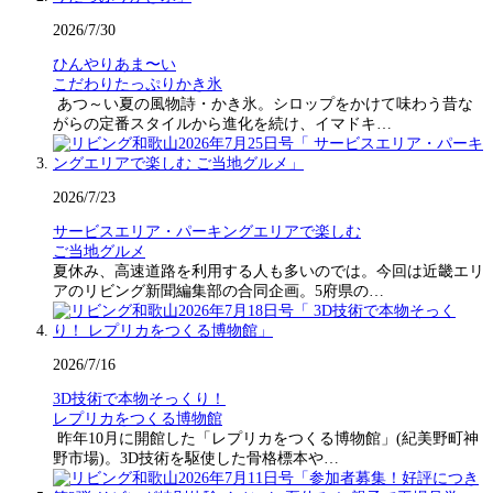
2026/7/30
ひんやりあま〜い
こだわりたっぷりかき氷
あつ～い夏の風物詩・かき氷。シロップをかけて味わう昔な
がらの定番スタイルから進化を続け、イマドキ…
2026/7/23
サービスエリア・パーキングエリアで楽しむ
ご当地グルメ
夏休み、高速道路を利用する人も多いのでは。今回は近畿エリ
アのリビング新聞編集部の合同企画。5府県の…
2026/7/16
3D技術で本物そっくり！
レプリカをつくる博物館
昨年10月に開館した「レプリカをつくる博物館」(紀美野町神
野市場)。3D技術を駆使した骨格標本や…