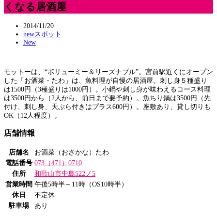
くなる居酒屋
2014/11/20
newスポット
New
モットーは、“ボリューミー＆リーズナブル”。宮前駅近くにオープン
した「お酒菜・たわ」は、魚料理が自慢の居酒屋。刺し身５種盛り
は1500円（3種盛りは1000円）。小鍋や刺し身が味わえるコース料理
は3500円から（2人から、前日まで要予約）。魚ちり鍋は3500円（先
付け、刺し身、天ぷら付きはプラス600円）。座敷あり、貸し切りも
OK（12人程度）。
店舗情報
店舗名
お酒菜（おさかな）たわ
電話番号
073（471）0710
住所
和歌山市中島522ノ5
営業時間
午後5時半～11時（OS10時半）
休日
不定休
駐車場
あり