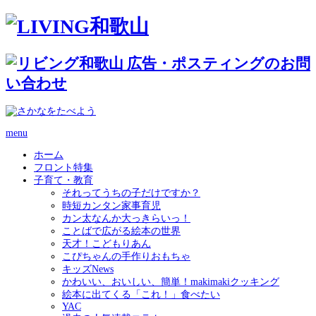
menu
ホーム
フロント特集
子育て・教育
それってうちの子だけですか？
時短カンタン家事育児
カン太なんか大っきらいっ！
ことばで広がる絵本の世界
天才！こどもりあん
こぴちゃんの手作りおもちゃ
キッズNews
かわいい、おいしい、簡単！makimakiクッキング
絵本に出てくる「これ！」食べたい
YAC