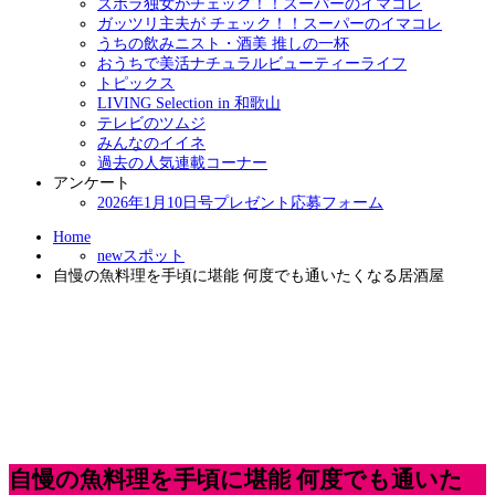
ズボラ独女がチェック！！スーパーのイマコレ
ガッツリ主夫が チェック！！スーパーのイマコレ
うちの飲みニスト・酒美 推しの一杯
おうちで美活ナチュラルビューティーライフ
トピックス
LIVING Selection in 和歌山
テレビのツムジ
みんなのイイネ
過去の人気連載コーナー
アンケート
2026年1月10日号プレゼント応募フォーム
Home
newスポット
自慢の魚料理を手頃に堪能 何度でも通いたくなる居酒屋
自慢の魚料理を手頃に堪能 何度でも通いた