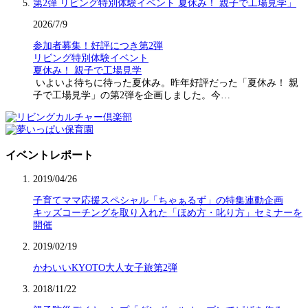
2026/7/9
参加者募集！好評につき第2弾
リビング特別体験イベント
夏休み！ 親子で工場見学
いよいよ待ちに待った夏休み。昨年好評だった「夏休み！ 親
子で工場見学」の第2弾を企画しました。今…
イベントレポート
2019/04/26
子育てママ応援スペシャル「ちゃぁるず」の特集連動企画
キッズコーチングを取り入れた「ほめ方・叱り方」セミナーを
開催
2019/02/19
かわいいKYOTO大人女子旅第2弾
2018/11/22