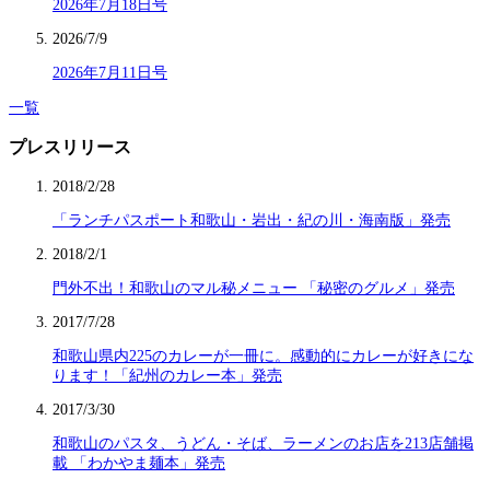
2026年7月18日号
2026/7/9
2026年7月11日号
一覧
プレスリリース
2018/2/28
「ランチパスポート和歌山・岩出・紀の川・海南版」発売
2018/2/1
門外不出！和歌山のマル秘メニュー 「秘密のグルメ」発売
2017/7/28
和歌山県内225のカレーが一冊に。感動的にカレーが好きにな
ります！「紀州のカレー本」発売
2017/3/30
和歌山のパスタ、うどん・そば、ラーメンのお店を213店舗掲
載 「わかやま麺本」発売