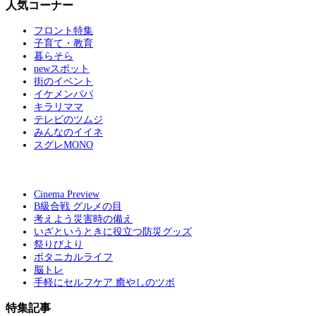
人気コーナー
フロント特集
子育て・教育
暮らそら
newスポット
街のイベント
イケメンパパ
キラリママ
テレビのツムジ
みんなのイイネ
スグレMONO
Cinema Preview
B級合戦 グルメの目
考えよう災害時の備え
いざというときに役立つ防災グッズ
祭りびより
ボタニカルライフ
脳トレ
手軽にセルフケア 癒やしのツボ
特集記事