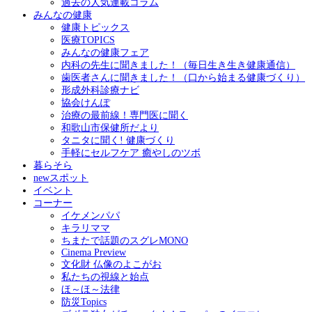
過去の人気連載コラム
みんなの健康
健康トピックス
医療TOPICS
みんなの健康フェア
内科の先生に聞きました！（毎日生き生き健康通信）
歯医者さんに聞きました！（口から始まる健康づくり）
形成外科診療ナビ
協会けんぽ
治療の最前線！専門医に聞く
和歌山市保健所だより
タニタに聞く! 健康づくり
手軽にセルフケア 癒やしのツボ
暮らそら
newスポット
イベント
コーナー
イケメンパパ
キラリママ
ちまたで話題のスグレMONO
Cinema Preview
文化財 仏像のよこがお
私たちの視線と始点
ほ～ほ～法律
防災Topics