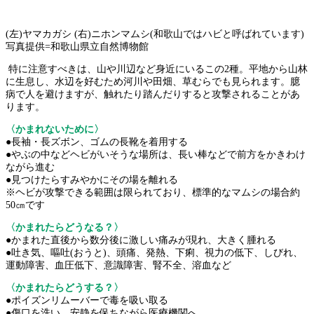
(左)ヤマカガシ (右)ニホンマムシ(和歌山ではハビと呼ばれています)
写真提供=和歌山県立自然博物館
特に注意すべきは、山や川辺など身近にいるこの2種。平地から山林
に生息し、水辺を好むため河川や田畑、草むらでも見られます。臆
病で人を避けますが、触れたり踏んだりすると攻撃されることがあ
ります。
〈かまれないために〉
●長袖・長ズボン、ゴムの長靴を着用する
●やぶの中などヘビがいそうな場所は、長い棒などで前方をかきわけ
ながら進む
●見つけたらすみやかにその場を離れる
※ヘビが攻撃できる範囲は限られており、標準的なマムシの場合約
50㎝です
〈かまれたらどうなる？〉
●かまれた直後から数分後に激しい痛みが現れ、大きく腫れる
●吐き気、嘔吐(おうと)、頭痛、発熱、下痢、視力の低下、しびれ、
運動障害、血圧低下、意識障害、腎不全、溶血など
〈かまれたらどうする？〉
●ポイズンリムーバーで毒を吸い取る
●傷口を洗い、安静を保ちながら医療機関へ