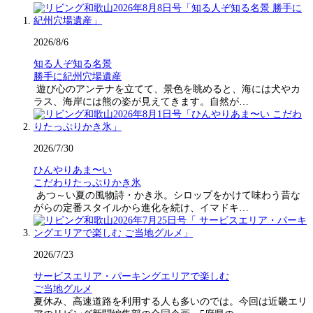
2026/8/6
知る人ぞ知る名景
勝手に紀州穴場遺産
遊び心のアンテナを立てて、景色を眺めると、海には犬やカ
ラス、海岸には熊の姿が見えてきます。自然が…
2026/7/30
ひんやりあま〜い
こだわりたっぷりかき氷
あつ～い夏の風物詩・かき氷。シロップをかけて味わう昔な
がらの定番スタイルから進化を続け、イマドキ…
2026/7/23
サービスエリア・パーキングエリアで楽しむ
ご当地グルメ
夏休み、高速道路を利用する人も多いのでは。今回は近畿エリ