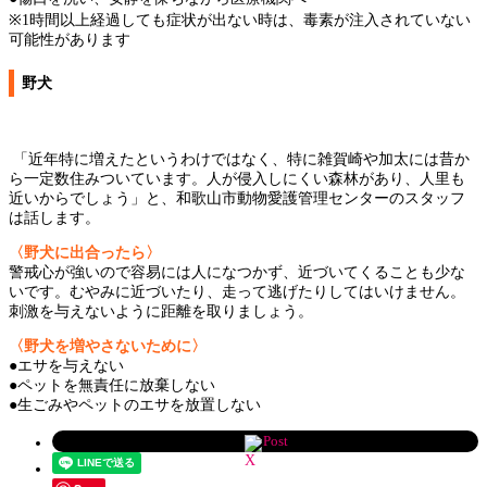
※1時間以上経過しても症状が出ない時は、毒素が注入されていない
可能性があります
野犬
「近年特に増えたというわけではなく、特に雑賀崎や加太には昔か
ら一定数住みついています。人が侵入しにくい森林があり、人里も
近いからでしょう」と、和歌山市動物愛護管理センターのスタッフ
は話します。
〈野犬に出合ったら〉
警戒心が強いので容易には人になつかず、近づいてくることも少な
いです。むやみに近づいたり、走って逃げたりしてはいけません。
刺激を与えないように距離を取りましょう。
〈野犬を増やさないために〉
●エサを与えない
●ペットを無責任に放棄しない
●生ごみやペットのエサを放置しない
Post