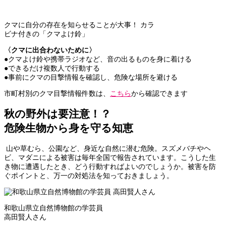
クマに自分の存在を知らせることが大事！ カラ
ビナ付きの「クマよけ鈴」
〈クマに出合わないために〉
●クマよけ鈴や携帯ラジオなど、音の出るものを身に着ける
●できるだけ複数人で行動する
●事前にクマの目撃情報を確認し、危険な場所を避ける
市町村別のクマ目撃情報件数は、
こちら
から確認できます︎
秋の野外は要注意！？
危険生物から身を守る知恵
山や草むら、公園など、身近な自然に潜む危険。スズメバチやヘ
ビ、マダニによる被害は毎年全国で報告されています。こうした生
き物に遭遇したとき、どう行動すればよいのでしょうか。被害を防
ぐポイントと、万一の対処法を知っておきましょう。
和歌山県立自然博物館の学芸員
高田賢人さん