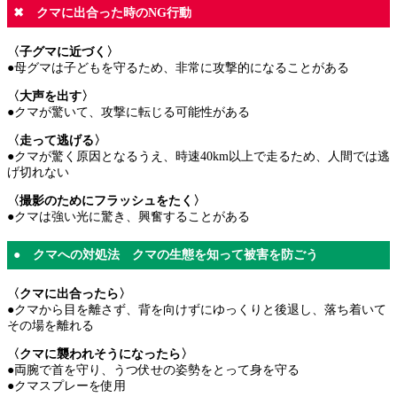
✖ クマに出合った時のNG行動
〈子グマに近づく〉
●母グマは子どもを守るため、非常に攻撃的になることがある
〈大声を出す〉
●クマが驚いて、攻撃に転じる可能性がある
〈走って逃げる〉
●クマが驚く原因となるうえ、時速40km以上で走るため、人間では逃
げ切れない
〈撮影のためにフラッシュをたく〉
●クマは強い光に驚き、興奮することがある
● クマへの対処法 クマの生態を知って被害を防ごう
〈クマに出合ったら〉
●クマから目を離さず、背を向けずにゆっくりと後退し、落ち着いて
その場を離れる
〈クマに襲われそうになったら〉
●両腕で首を守り、うつ伏せの姿勢をとって身を守る
●クマスプレーを使用