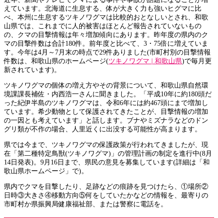
えています。北海道に生息する、体が大きく力も強いヒグマに比
べ、本州に生息するツキノワグマは比較的おとなしいとされ、和歌
山県では、これまでに人的被害はほとんど報告されていないもの
の、クマの目撃情報は年々増加傾向にあります。昨年度の県内のク
マの目撃件数は合計180件。前年度と比べて、3・75倍に増えていま
す。今年は4月～7月末の時点で29件ありました(市町村別の目撃情報
件数は、和歌山県のホームページ(
ツキノワグマ | 和歌山県
)で毎月更
新されています)。
ツキノワグマの個体の増え方やその背景について、和歌山県自然環
境課課長補佐・内西浩一さんに聞きました。「平成10年に約180頭だ
った紀伊半島のツキノワグマは、令和6年には約467頭にまで増加し
ています。希少動物として保護されてきたことが、目撃情報の増加
の一因とも考えています」と話します。ブナやミズナラなどのドン
グリ類が不作の場合、人里近くに出没する可能性が高まります。
県では今まで、ツキノワグマの保護政策が行われてきましたが、現
在「第二種特定鳥獣(ツキノワグマ)」の管理計画の制定を進行中(8月
14日発表)。9月16日まで、県民の意見を募集しています(詳細は「和
歌山県ホームページ」で)。
県内でクマを目撃したり、足跡などの痕跡を見つけたら、①場所②
日時③大きさ④移動方向⑤何をしていたかなどの情報を、最寄りの
市町村か県振興局健康福祉部、または警察に電話を。