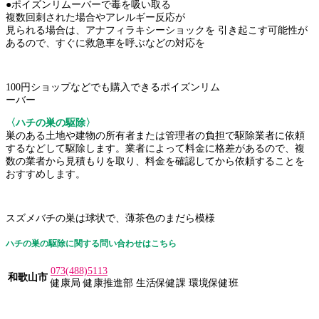
●ポイズンリムーバーで毒を吸い取る
複数回刺された場合やアレルギー反応が
見られる場合は、アナフィラキシーショックを 引き起こす可能性が
あるので、すぐに救急車を呼ぶなどの対応を
100円ショップなどでも購入できるポイズンリム
ーバー︎
〈ハチの巣の駆除〉
巣のある土地や建物の所有者または管理者の負担で駆除業者に依頼
するなどして駆除します。業者によって料金に格差があるので、複
数の業者から見積もりを取り、料金を確認してから依頼することを
おすすめします。
スズメバチの巣は球状で、薄茶色のまだら模様
ハチの巣の駆除に関する問い合わせはこちら
073(488)5113
和歌山市
健康局 健康推進部 生活保健課 環境保健班