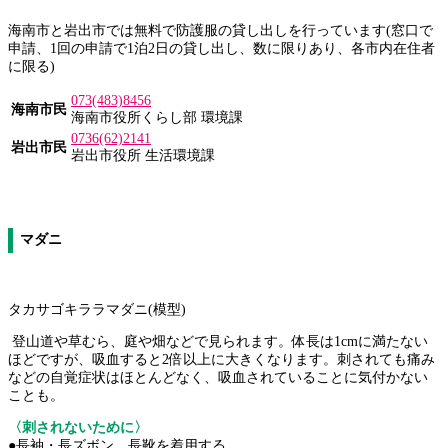
海南市と岩出市では無料で防護服の貸し出しを行っています(窓口で
申請、1回の申請で1泊2日の貸し出し、数に限りあり、各市内在住者
に限る)
073(483)8456
海南市民
海南市役所くらし部 環境課
0736(62)2141
岩出市民
岩出市役所 生活環境課
マダニ
タカサゴキララマダニ(模型)
登山道や草むら、庭や畑などで見られます。体長は1cmに満たない
ほどですが、吸血すると2倍以上に大きくなります。刺されても痛み
などの自覚症状はほとんどなく、吸血されていることに気付かない
ことも。
〈刺されないために〉
●長袖・長ズボン、長靴を着用する