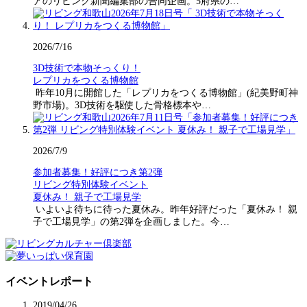
アのリビング新聞編集部の合同企画。5府県の…
2026/7/16
3D技術で本物そっくり！
レプリカをつくる博物館
昨年10月に開館した「レプリカをつくる博物館」(紀美野町神
野市場)。3D技術を駆使した骨格標本や…
2026/7/9
参加者募集！好評につき第2弾
リビング特別体験イベント
夏休み！ 親子で工場見学
いよいよ待ちに待った夏休み。昨年好評だった「夏休み！ 親
子で工場見学」の第2弾を企画しました。今…
イベントレポート
2019/04/26