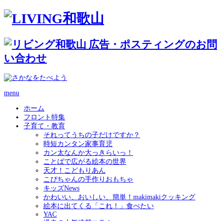
menu
ホーム
フロント特集
子育て・教育
それってうちの子だけですか？
時短カンタン家事育児
カン太なんか大っきらいっ！
ことばで広がる絵本の世界
天才！こどもりあん
こぴちゃんの手作りおもちゃ
キッズNews
かわいい、おいしい、簡単！makimakiクッキング
絵本に出てくる「これ！」食べたい
YAC