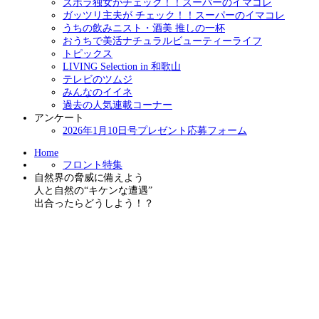
ズボラ独女がチェック！！スーパーのイマコレ
ガッツリ主夫が チェック！！スーパーのイマコレ
うちの飲みニスト・酒美 推しの一杯
おうちで美活ナチュラルビューティーライフ
トピックス
LIVING Selection in 和歌山
テレビのツムジ
みんなのイイネ
過去の人気連載コーナー
アンケート
2026年1月10日号プレゼント応募フォーム
Home
フロント特集
自然界の脅威に備えよう
人と自然の“キケンな遭遇”
出合ったらどうしよう！？