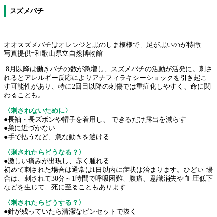
スズメバチ
オオスズメバチはオレンジと黒のしま模様で、足が黒いのが特徴
写真提供=和歌山県立自然博物館
8月以降は働きバチの数が急増し、スズメバチの活動が活発に。刺さ
れるとアレルギー反応によりアナフィラキシーショックを引き起こ
す可能性があり、特に2回目以降の刺傷では重症化しやすく、命に関
わることも。
〈刺されないために〉
●長袖・長ズボンや帽子を着用し、 できるだけ露出を減らす
●巣に近づかない
●手で払うなど、急な動きを避ける
〈刺されたらどうなる？〉
●激しい痛みが出現し、赤く腫れる
初めて刺された場合は通常は1日以内に症状は治まります。ひどい 場
合は、刺されて30分～1時間で呼吸困難、腹痛、意識消失や血 圧低下
などを生じて、死に至ることもあります
〈刺されたらどうする？〉
●針が残っていたら清潔なピンセットで抜く