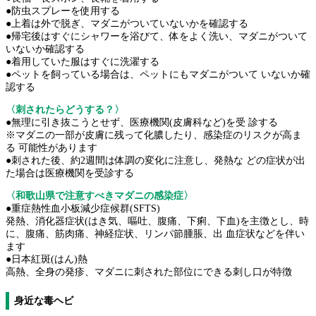
●防虫スプレーを使用する
●上着は外で脱ぎ、マダニがついていないかを確認する
●帰宅後はすぐにシャワーを浴びて、体をよく洗い、マダニがついて
いないか確認する
●着用していた服はすぐに洗濯する
●ペットを飼っている場合は、ペットにもマダニがついて いないか確
認する
〈刺されたらどうする？〉
●無理に引き抜こうとせず、医療機関(皮膚科など)を受 診する
※マダニの一部が皮膚に残って化膿したり、感染症のリスクが高ま
る 可能性があります
●刺された後、約2週間は体調の変化に注意し、発熱な どの症状が出
た場合は医療機関を受診する
〈和歌山県で注意すべきマダニの感染症〉
●重症熱性血小板減少症候群(SFTS)
発熱、消化器症状(はき気、嘔吐、腹痛、下痢、下血)を主徴とし、時
に、腹痛、筋肉痛、神経症状、リンパ節腫脹、出 血症状などを伴い
ます
●日本紅斑(はん)熱
高熱、全身の発疹、マダニに刺された部位にできる刺し口が特徴
身近な毒ヘビ