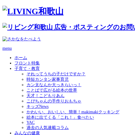
menu
ホーム
フロント特集
子育て・教育
それってうちの子だけですか？
時短カンタン家事育児
カン太なんか大っきらいっ！
ことばで広がる絵本の世界
天才！こどもりあん
こぴちゃんの手作りおもちゃ
キッズNews
かわいい、おいしい、簡単！makimakiクッキング
絵本に出てくる「これ！」食べたい
YAC
過去の人気連載コラム
みんなの健康