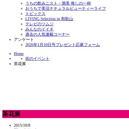
うちの飲みニスト・酒美 推しの一杯
おうちで美活ナチュラルビューティーライフ
トピックス
LIVING Selection in 和歌山
テレビのツムジ
みんなのイイネ
過去の人気連載コーナー
アンケート
2026年1月10日号プレゼント応募フォーム
Home
街のイベント
茶花展
茶花展
2015/10/8