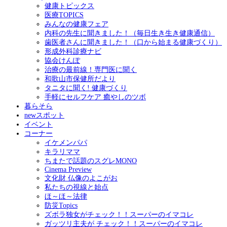
健康トピックス
医療TOPICS
みんなの健康フェア
内科の先生に聞きました！（毎日生き生き健康通信）
歯医者さんに聞きました！（口から始まる健康づくり）
形成外科診療ナビ
協会けんぽ
治療の最前線！専門医に聞く
和歌山市保健所だより
タニタに聞く! 健康づくり
手軽にセルフケア 癒やしのツボ
暮らそら
newスポット
イベント
コーナー
イケメンパパ
キラリママ
ちまたで話題のスグレMONO
Cinema Preview
文化財 仏像のよこがお
私たちの視線と始点
ほ～ほ～法律
防災Topics
ズボラ独女がチェック！！スーパーのイマコレ
ガッツリ主夫が チェック！！スーパーのイマコレ