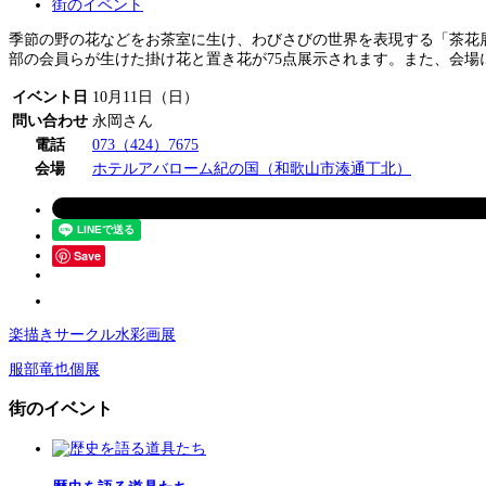
街のイベント
季節の野の花などをお茶室に生け、わびさびの世界を表現する「茶花展
部の会員らが生けた掛け花と置き花が75点展示されます。また、会場
イベント日
10月11日（日）
問い合わせ
永岡さん
電話
073（424）7675
会場
ホテルアバローム紀の国（和歌山市湊通丁北）
Save
楽描きサークル水彩画展
服部竜也個展
街のイベント