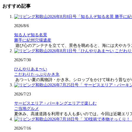
おすすめ記事
2026/8/6
知る人ぞ知る名景
勝手に紀州穴場遺産
遊び心のアンテナを立てて、景色を眺めると、海には犬やカラ
2026/7/30
ひんやりあま〜い
こだわりたっぷりかき氷
あつ～い夏の風物詩・かき氷。シロップをかけて味わう昔なが
2026/7/23
サービスエリア・パーキングエリアで楽しむ
ご当地グルメ
夏休み、高速道路を利用する人も多いのでは。今回は近畿エリ
2026/7/16