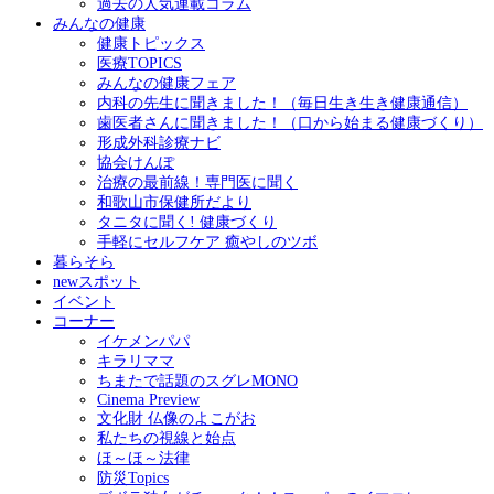
過去の人気連載コラム
みんなの健康
健康トピックス
医療TOPICS
みんなの健康フェア
内科の先生に聞きました！（毎日生き生き健康通信）
歯医者さんに聞きました！（口から始まる健康づくり）
形成外科診療ナビ
協会けんぽ
治療の最前線！専門医に聞く
和歌山市保健所だより
タニタに聞く! 健康づくり
手軽にセルフケア 癒やしのツボ
暮らそら
newスポット
イベント
コーナー
イケメンパパ
キラリママ
ちまたで話題のスグレMONO
Cinema Preview
文化財 仏像のよこがお
私たちの視線と始点
ほ～ほ～法律
防災Topics