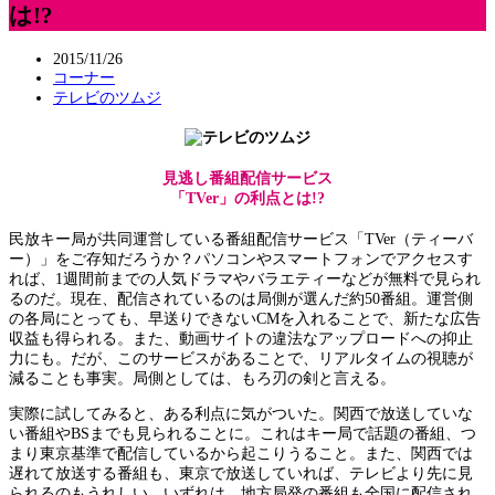
は!?
2015/11/26
コーナー
テレビのツムジ
見逃し番組配信サービス
「TVer」の利点とは!?
民放キー局が共同運営している番組配信サービス「TVer（ティーバ
ー）」をご存知だろうか？パソコンやスマートフォンでアクセスす
れば、1週間前までの人気ドラマやバラエティーなどが無料で見られ
るのだ。現在、配信されているのは局側が選んだ約50番組。運営側
の各局にとっても、早送りできないCMを入れることで、新たな広告
収益も得られる。また、動画サイトの違法なアップロードへの抑止
力にも。だが、このサービスがあることで、リアルタイムの視聴が
減ることも事実。局側としては、もろ刃の剣と言える。
実際に試してみると、ある利点に気がついた。関西で放送していな
い番組やBSまでも見られることに。これはキー局で話題の番組、つ
まり東京基準で配信しているから起こりうること。また、関西では
遅れて放送する番組も、東京で放送していれば、テレビより先に見
られるのもうれしい。いずれは、地方局発の番組も全国に配信され