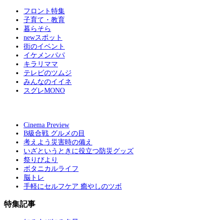
フロント特集
子育て・教育
暮らそら
newスポット
街のイベント
イケメンパパ
キラリママ
テレビのツムジ
みんなのイイネ
スグレMONO
Cinema Preview
B級合戦 グルメの目
考えよう災害時の備え
いざというときに役立つ防災グッズ
祭りびより
ボタニカルライフ
脳トレ
手軽にセルフケア 癒やしのツボ
特集記事