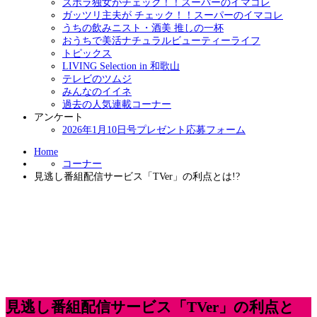
ズボラ独女がチェック！！スーパーのイマコレ
ガッツリ主夫が チェック！！スーパーのイマコレ
うちの飲みニスト・酒美 推しの一杯
おうちで美活ナチュラルビューティーライフ
トピックス
LIVING Selection in 和歌山
テレビのツムジ
みんなのイイネ
過去の人気連載コーナー
アンケート
2026年1月10日号プレゼント応募フォーム
Home
コーナー
見逃し番組配信サービス「TVer」の利点とは!?
見逃し番組配信サービス「TVer」の利点と