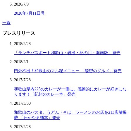
2026/7/9
2026年7月11日号
一覧
プレスリリース
2018/2/28
「ランチパスポート和歌山・岩出・紀の川・海南版」発売
2018/2/1
門外不出！和歌山のマル秘メニュー 「秘密のグルメ」発売
2017/7/28
和歌山県内225のカレーが一冊に。感動的にカレーが好きにな
ります！「紀州のカレー本」発売
2017/3/30
和歌山のパスタ、うどん・そば、ラーメンのお店を213店舗掲
載 「わかやま麺本」発売
2017/2/28