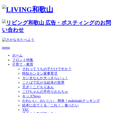
menu
ホーム
フロント特集
子育て・教育
それってうちの子だけですか？
時短カンタン家事育児
カン太なんか大っきらいっ！
ことばで広がる絵本の世界
天才！こどもりあん
こぴちゃんの手作りおもちゃ
キッズNews
かわいい、おいしい、簡単！makimakiクッキング
絵本に出てくる「これ！」食べたい
YAC