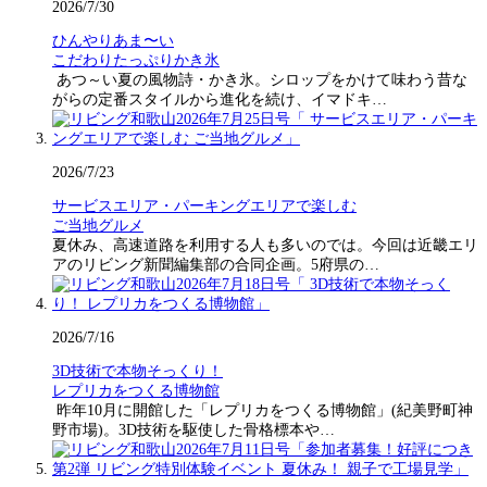
2026/7/30
ひんやりあま〜い
こだわりたっぷりかき氷
あつ～い夏の風物詩・かき氷。シロップをかけて味わう昔な
がらの定番スタイルから進化を続け、イマドキ…
2026/7/23
サービスエリア・パーキングエリアで楽しむ
ご当地グルメ
夏休み、高速道路を利用する人も多いのでは。今回は近畿エリ
アのリビング新聞編集部の合同企画。5府県の…
2026/7/16
3D技術で本物そっくり！
レプリカをつくる博物館
昨年10月に開館した「レプリカをつくる博物館」(紀美野町神
野市場)。3D技術を駆使した骨格標本や…