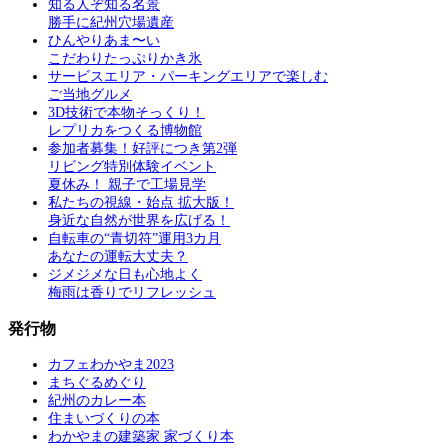
知る人ぞ知る名景
勝手に紀州穴場遺産
ひんやりあま〜い
こだわりたっぷりかき氷
サービスエリア・パーキングエリアで楽しむ
ご当地グルメ
3D技術で本物そっくり！
レプリカをつくる博物館
参加者募集！好評につき第2弾
リビング特別体験イベント
夏休み！ 親子で工場見学
私たちの視線・始点 拡大版！
身近な自然が世界を広げる！
自転車の“青切符”運用3カ月
あなたの運転大丈夫？
ジメジメな日も心地よく
梅雨は香りでリフレッシュ
発行物
カフェわかやま2023
まちぐるめぐり
紀州のカレー本
住まいづくりの本
わかやまの建築家 家づくり本