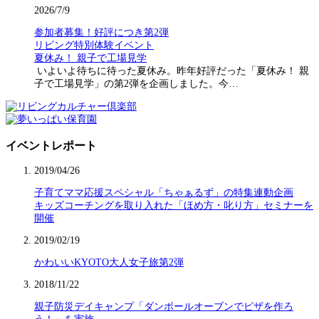
2026/7/9
参加者募集！好評につき第2弾
リビング特別体験イベント
夏休み！ 親子で工場見学
いよいよ待ちに待った夏休み。昨年好評だった「夏休み！ 親
子で工場見学」の第2弾を企画しました。今…
イベントレポート
2019/04/26
子育てママ応援スペシャル「ちゃぁるず」の特集連動企画
キッズコーチングを取り入れた「ほめ方・叱り方」セミナーを
開催
2019/02/19
かわいいKYOTO大人女子旅第2弾
2018/11/22
親子防災デイキャンプ「ダンボールオーブンでピザを作ろ