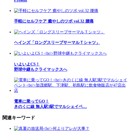
Present
手軽にセルフケア 癒やしのツボ vol.32 腰痛
ヘインズ「ロングスリーブサーマルＴシャツ」
いよいよCS！
野球中継もクライマックスへ
電車に乗ってGO！
きのくに線 無人駅3駅でマルシェイベ…
関連キーワード