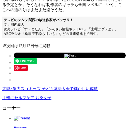
る予定とか。そうなれば制作者のギャラも全国レベルに…いや、こ
こへの道のりはまだまだ遠そうだ。
テレビのツムジ 関西の放送作家がバッサリ！
文：岡内義人
読売テレビ「す・またん」「かんさい情報ネットten.」「土曜はダメよ」、
ABCラジオ「桑原征平粋も甘いも」などの番組構成を担当中。
※次回は12月12日号に掲載
Post
Save
才能×努力スゴキッズ 子ども落語大会で輝かしい成績
手軽にセルフケア お灸女子
コーナー