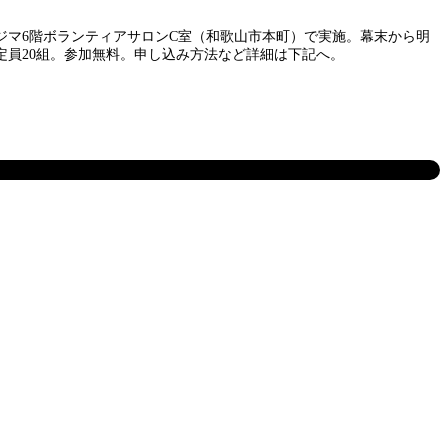
ジマ6階ボランティアサロンC室（和歌山市本町）で実施。幕末から明
員20組。参加無料。申し込み方法など詳細は下記へ。