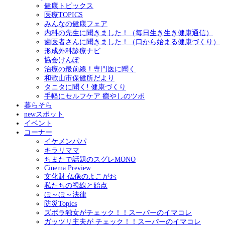
健康トピックス
医療TOPICS
みんなの健康フェア
内科の先生に聞きました！（毎日生き生き健康通信）
歯医者さんに聞きました！（口から始まる健康づくり）
形成外科診療ナビ
協会けんぽ
治療の最前線！専門医に聞く
和歌山市保健所だより
タニタに聞く! 健康づくり
手軽にセルフケア 癒やしのツボ
暮らそら
newスポット
イベント
コーナー
イケメンパパ
キラリママ
ちまたで話題のスグレMONO
Cinema Preview
文化財 仏像のよこがお
私たちの視線と始点
ほ～ほ～法律
防災Topics
ズボラ独女がチェック！！スーパーのイマコレ
ガッツリ主夫が チェック！！スーパーのイマコレ