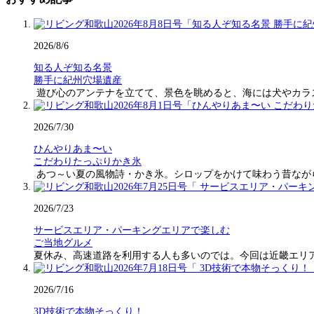
2026/8/6
知る人ぞ知る名景
勝手に紀州穴場遺産
遊び心のアンテナを立てて、景色を眺めると、海には犬やカラ
2026/7/30
ひんやりあま〜い
こだわりたっぷりかき氷
あつ～い夏の風物詩・かき氷。シロップをかけて味わう昔なが
2026/7/23
サービスエリア・パーキングエリアで楽しむ
ご当地グルメ
夏休み、高速道路を利用する人も多いのでは。今回は近畿エリ
2026/7/16
3D技術で本物そっくり！