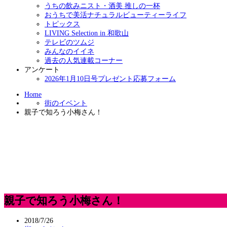
うちの飲みニスト・酒美 推しの一杯
おうちで美活ナチュラルビューティーライフ
トピックス
LIVING Selection in 和歌山
テレビのツムジ
みんなのイイネ
過去の人気連載コーナー
アンケート
2026年1月10日号プレゼント応募フォーム
Home
街のイベント
親子で知ろう小梅さん！
親子で知ろう小梅さん！
2018/7/26