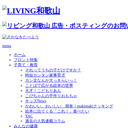
menu
ホーム
フロント特集
子育て・教育
それってうちの子だけですか？
時短カンタン家事育児
カン太なんか大っきらいっ！
ことばで広がる絵本の世界
天才！こどもりあん
こぴちゃんの手作りおもちゃ
キッズNews
かわいい、おいしい、簡単！makimakiクッキング
絵本に出てくる「これ！」食べたい
YAC
過去の人気連載コラム
みんなの健康