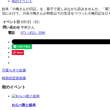
街のイベント
絵本「小梅さんの日記」を、親子で楽しみながら読みませんか。「親子
治にかけて、川合小梅さんが和歌山での生活をつづった小梅日記をひ
イベント日
8月5日（日）
問い合わせ
中村さん
電話
073（452）3399
Save
万葉ちぎり絵展
軽部武宏原画展
街のイベント
わらべ歌と絵本