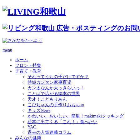
menu
ホーム
フロント特集
子育て・教育
それってうちの子だけですか？
時短カンタン家事育児
カン太なんか大っきらいっ！
ことばで広がる絵本の世界
天才！こどもりあん
こぴちゃんの手作りおもちゃ
キッズNews
かわいい、おいしい、簡単！makimakiクッキング
絵本に出てくる「これ！」食べたい
YAC
過去の人気連載コラム
みんなの健康