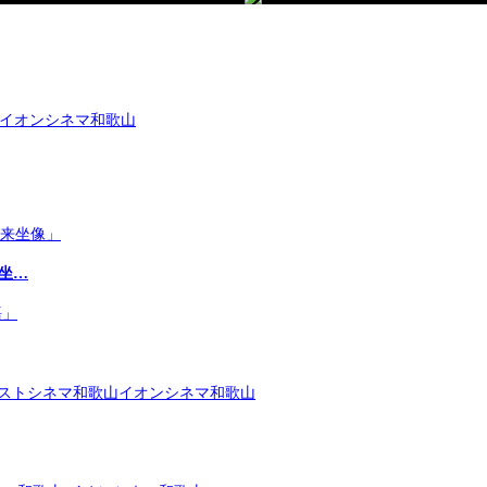
 イオンシネマ和歌山
来坐…