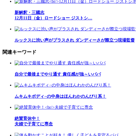
新解釈・三國志
12月11日（金）ロードショー ジストシ…
ルックスに渋い声がプラスされ ダンディーさが際立つ現場監督
関連キーワード
自分で最後までやり通す 責任感が強～いパパ
ムキムキボディ−の中身はほんわかのんびり系！
絶賛育休中！
夫婦で子育てに専念