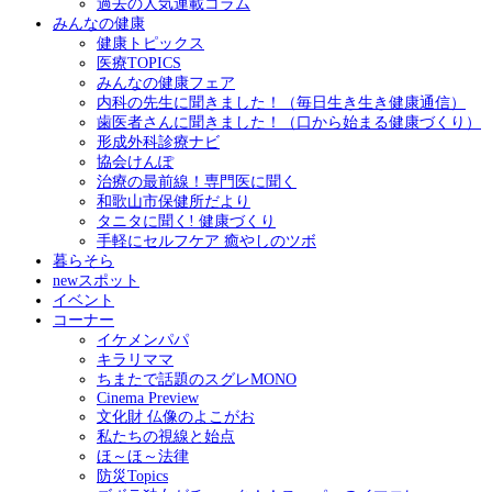
過去の人気連載コラム
みんなの健康
健康トピックス
医療TOPICS
みんなの健康フェア
内科の先生に聞きました！（毎日生き生き健康通信）
歯医者さんに聞きました！（口から始まる健康づくり）
形成外科診療ナビ
協会けんぽ
治療の最前線！専門医に聞く
和歌山市保健所だより
タニタに聞く! 健康づくり
手軽にセルフケア 癒やしのツボ
暮らそら
newスポット
イベント
コーナー
イケメンパパ
キラリママ
ちまたで話題のスグレMONO
Cinema Preview
文化財 仏像のよこがお
私たちの視線と始点
ほ～ほ～法律
防災Topics