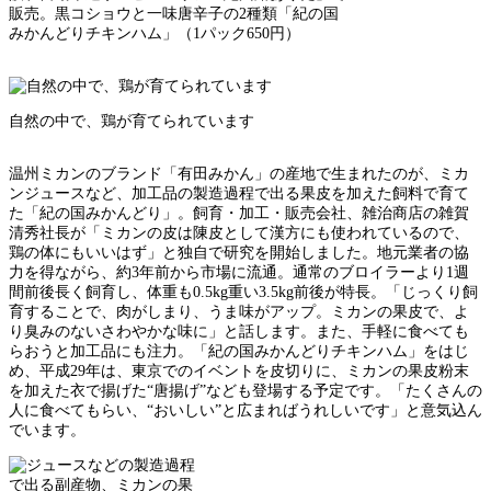
販売。黒コショウと一味唐辛子の2種類「紀の国
みかんどりチキンハム」（1パック650円）
自然の中で、鶏が育てられています
温州ミカンのブランド「有田みかん」の産地で生まれたのが、ミカ
ンジュースなど、加工品の製造過程で出る果皮を加えた飼料で育て
た「紀の国みかんどり」。飼育・加工・販売会社、雑治商店の雑賀
清秀社長が「ミカンの皮は陳皮として漢方にも使われているので、
鶏の体にもいいはず」と独自で研究を開始しました。地元業者の協
力を得ながら、約3年前から市場に流通。通常のブロイラーより1週
間前後長く飼育し、体重も0.5kg重い3.5kg前後が特長。「じっくり飼
育することで、肉がしまり、うま味がアップ。ミカンの果皮で、よ
り臭みのないさわやかな味に」と話します。また、手軽に食べても
らおうと加工品にも注力。「紀の国みかんどりチキンハム」をはじ
め、平成29年は、東京でのイベントを皮切りに、ミカンの果皮粉末
を加えた衣で揚げた“唐揚げ”なども登場する予定です。「たくさんの
人に食べてもらい、“おいしい”と広まればうれしいです」と意気込ん
でいます。