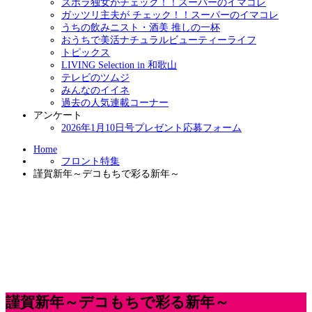
ズボラ独女がチェック！！スーパーのイマコレ
ガッツリ主夫が チェック！！スーパーのイマコレ
うちの飲みニスト・酒美 推しの一杯
おうちで美活ナチュラルビューティーライフ
トピックス
LIVING Selection in 和歌山
テレビのツムジ
みんなのイイネ
過去の人気連載コーナー
アンケート
2026年1月10日号プレゼント応募フォーム
Home
フロント特集
謹賀新年～デコもちで彩る新年～
謹賀新年～デコもちで彩る新年～