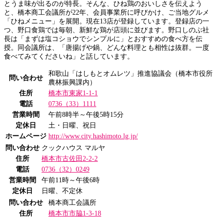
とうま味が出るのが特長。そんな、ひね鶏のおいしさを伝えよう
と、橋本商工会議所が22年、会員事業所に呼びかけ、ご当地グルメ
「ひねメニュー」を展開。現在13店が登録しています。登録店の一
つ、野口食鶏では毎朝、新鮮な鶏が店頭に並びます。野口しのぶ社
長は「まずは塩コショウでシンプルに」とおすすめの食べ方を伝
授。同会議所は、「唐揚げや鍋、どんな料理とも相性は抜群。一度
食べてみてくださいね」と話しています。
和歌山「はしもとオムレツ」推進協議会（橋本市役所
問い合わせ
農林振興課内）
住所
橋本市東家1-1-1
電話
0736（33）1111
営業時間
午前8時半～午後5時15分
定休日
土・日曜、祝日
ホームページ
http://www.city.hashimoto.lg.jp/
問い合わせ
クックハウス マルヤ
住所
橋本市古佐田2-2-2
電話
0736（32）0249
営業時間
午前11時～午後6時
定休日
日曜、不定休
問い合わせ
橋本商工会議所
住所
橋本市市脇1-3-18