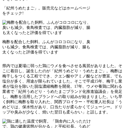
「紀州うめたまご」。販売元などはホームページ
をチェック!
梅酢を配合した飼料。ふんがコロコロになり、臭
いも減少。食鳥検査では、内臓脂肪が減り、腸も
太くなったと評価を得ています
県内では夏場に弱った鶏にウメを食べさせる風習がありました。そ
こに着目し、誕生したのが「紀州うめどり・うめたまご」。梅酢は
梅干しをつくる工程ででき、クエン酸やアミノ酸などが豊富。でも
塩分が多く、用途が限られていました。そこで平成15年、梅干し業
者が塩分を除いた脱塩濃縮梅酢を開発。17年、ウメや養鶏に関わる
業者で「紀州うめどり・うめたまごブランド化推進協議会」を発足
し、梅酢を活用したブランドへの取り組みが始まりました。いち早
く飼料に梅酢を取り入れた、関西ブロイラー・平松重人社長は「う
めどりは、保水性があり、口当たりが柔らかくてジューシー。ドリ
ップや臭みが少なく、焼いた翌日も柔らかい」と話します。