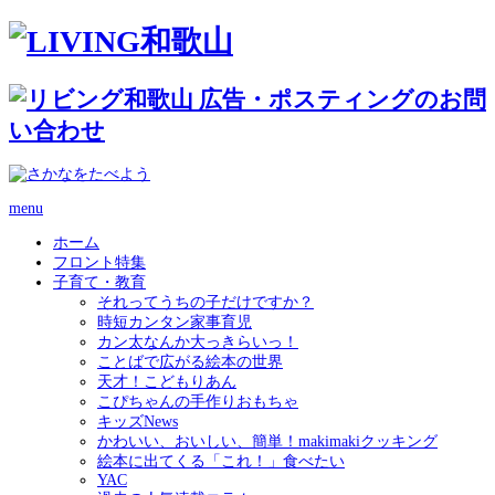
menu
ホーム
フロント特集
子育て・教育
それってうちの子だけですか？
時短カンタン家事育児
カン太なんか大っきらいっ！
ことばで広がる絵本の世界
天才！こどもりあん
こぴちゃんの手作りおもちゃ
キッズNews
かわいい、おいしい、簡単！makimakiクッキング
絵本に出てくる「これ！」食べたい
YAC