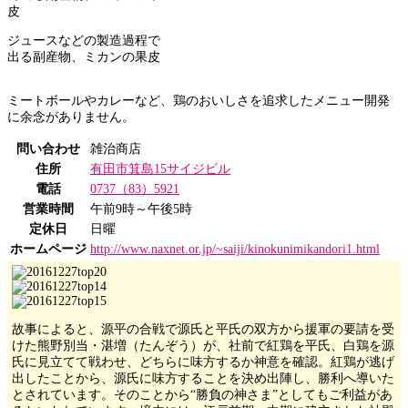
ジュースなどの製造過程で
出る副産物、ミカンの果皮
ミートボールやカレーなど、鶏のおいしさを追求したメニュー開発
に余念がありません。
問い合わせ
雑治商店
住所
有田市箕島15サイジビル
電話
0737（83）5921
営業時間
午前9時～午後5時
定休日
日曜
ホームページ
http://www.naxnet.or.jp/~saiji/kinokunimikandori1.html
故事によると、源平の合戦で源氏と平氏の双方から援軍の要請を受
けた熊野別当・湛増（たんぞう）が、社前で紅鶏を平氏、白鶏を源
氏に見立てて戦わせ、どちらに味方するか神意を確認。紅鶏が逃げ
出したことから、源氏に味方することを決め出陣し、勝利へ導いた
とされています。そのことから“勝負の神さま”としてもご利益があ