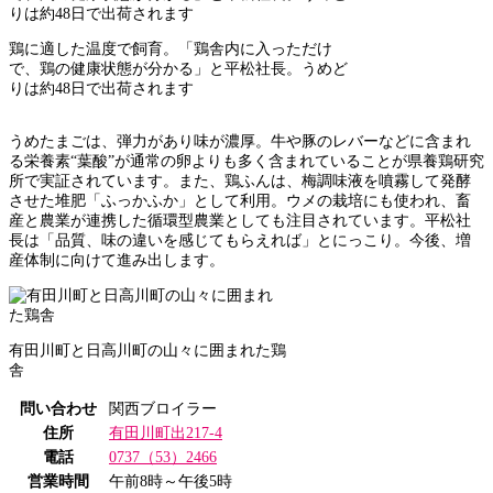
鶏に適した温度で飼育。「鶏舎内に入っただけ
で、鶏の健康状態が分かる」と平松社長。うめど
りは約48日で出荷されます
うめたまごは、弾力があり味が濃厚。牛や豚のレバーなどに含まれ
る栄養素“葉酸”が通常の卵よりも多く含まれていることが県養鶏研究
所で実証されています。また、鶏ふんは、梅調味液を噴霧して発酵
させた堆肥「ふっかふか」として利用。ウメの栽培にも使われ、畜
産と農業が連携した循環型農業としても注目されています。平松社
長は「品質、味の違いを感じてもらえれば」とにっこり。今後、増
産体制に向けて進み出します。
有田川町と日高川町の山々に囲まれた鶏
舎
問い合わせ
関西ブロイラー
住所
有田川町出217-4
電話
0737（53）2466
営業時間
午前8時～午後5時