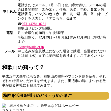
電話またはメール。1月13日（金）締め切り。メールの場
合は希望時間（①か②）、住所、氏名、年齢、参加人数、
申し込み
電話番号、パンダの色（赤・青・黄・紫・黒・茶・緑・ピ
ンク）を入力し、「デコもち」係まで
☎
073（428）0281
和歌山リビング新聞社
電話
月～金曜午前10時～午後6時半
※祝日除く、12月29日～1月3日は休み12月28日は午後4時
まで
living@waila.or.jp
申し込みが定員以上になった場合は抽選、当選者にだけ1
メール
月18日（水）までに案内状を送ります。ご了承ください
和歌山の鶏って？
平成29年の酉年にちなみ、和歌山の鶏卵やブランド鶏を紹介。それ
ぞれの特長やこだわりを伝えます。また、田辺市の鶏にまつわる故
事が残る神社にも触れてみます。
梅酢を活用 紀州うめどり・うめたまご