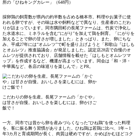
所の「ひねキングカレー」（648円）
採卵鶏の飼育数が県内の約半数を占める橋本市。料理やお菓子に使
われる卵ですが、その味は水や飼料などで異なり、生産者のこだわ
りが詰まっています。同市隅田町の長尾ファームは、竹炭で浄化し
た水道水に、ミネラルを含む“にがり”を加えて鶏を飼育。「にがりを
加えることで卵の甘さが増しました」ときっぱり。また、卵にちな
み、平成27年には“オムレツ”で町を盛り上げようと「和歌山『はしも
とオムレツ』推進協議会」が発足しました。認定店28店で自慢のオ
ムレツが提供されており、店舗情報を載せた「はしもとオムレツマ
ップ」を作成するなど、機運が高まっています。同会は「和・洋・
中華風など、各店の味巡りを楽しんで」とPR。
こだわりの卵を生産。長尾ファームの「かぐや」
は甘さが自慢。おいしさを楽しむには、卵かけご
飯で！
一方、同市では昔から卵を産みづらくなった“ひね鶏”を使った料理
を、客に振る舞う習慣がありました。ひね鶏は若鶏に比べ、1年～1
年3カ月と育成期間が長く、肉質は硬めですが、かめばかむほどコク