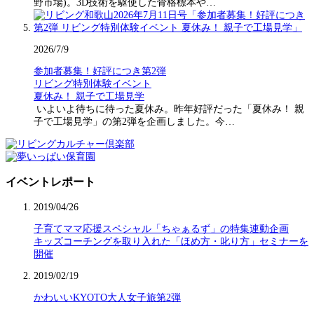
野市場)。3D技術を駆使した骨格標本や…
2026/7/9
参加者募集！好評につき第2弾
リビング特別体験イベント
夏休み！ 親子で工場見学
いよいよ待ちに待った夏休み。昨年好評だった「夏休み！ 親
子で工場見学」の第2弾を企画しました。今…
イベントレポート
2019/04/26
子育てママ応援スペシャル「ちゃぁるず」の特集連動企画
キッズコーチングを取り入れた「ほめ方・叱り方」セミナーを
開催
2019/02/19
かわいいKYOTO大人女子旅第2弾