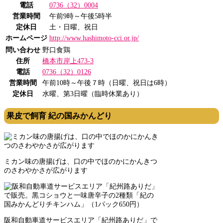
電話
0736（32）0004
営業時間
午前9時～午後5時半
定休日
土・日曜、祝日
ホームページ
http://www.hashimoto-cci.or.jp/
問い合わせ
野口食鶏
住所
橋本市岸上473-3
電話
0736（32）0126
営業時間
午前10時～午後７時（日曜、祝日は6時）
定休日
水曜、第3日曜（臨時休業あり）
果皮で飼育 紀の国みかんどり
ミカン味の唐揚げは、口の中でほのかにかんきつ
のさわやかさが広がります
阪和自動車道サービスエリア「紀州路ありだ」で