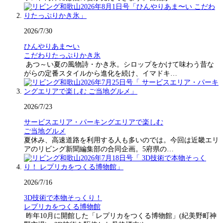
2026/7/30
ひんやりあま〜い
こだわりたっぷりかき氷
あつ～い夏の風物詩・かき氷。シロップをかけて味わう昔な
がらの定番スタイルから進化を続け、イマドキ…
2026/7/23
サービスエリア・パーキングエリアで楽しむ
ご当地グルメ
夏休み、高速道路を利用する人も多いのでは。今回は近畿エリ
アのリビング新聞編集部の合同企画。5府県の…
2026/7/16
3D技術で本物そっくり！
レプリカをつくる博物館
昨年10月に開館した「レプリカをつくる博物館」(紀美野町神