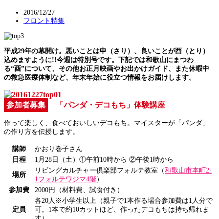
2016/12/27
フロント特集
平成29年の幕開け。悪いことは申（さり）、良いことが酉（とり）
込めますように!!今週は特別号です。下記では和歌山にまつわ
る“酉”について、その他お正月映画やお出かけガイド、また休暇中
の救急医療体制など、年末年始に役立つ情報をお届けします。
参加者募集
「パンダ・デコもち」体験講座
作って楽しく、食べておいしいデコもち。マイスターが「パンダ」
の作り方を伝授します。
講師
かおり巻子さん
日程
1月28日（土）①午前10時から ②午後1時から
リビングカルチャー倶楽部フォルテ教室（
和歌山市本町2-
場所
1フォルテワジマ4階
）
参加費
2000円（材料費、試食付き）
各20人※小学生以上（親子で1本作る場合参加費は1人分で
定員
可。1本で約10カットほど、作ったデコもちは持ち帰れま
す）