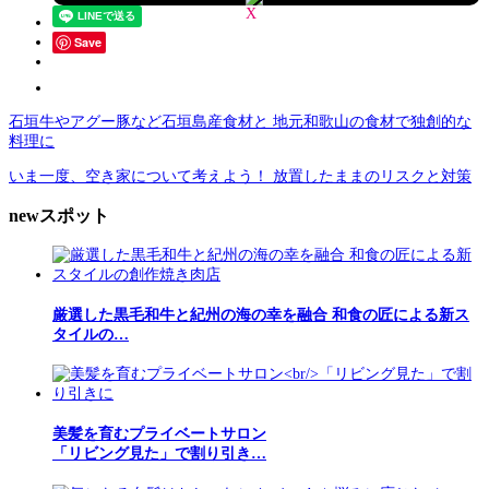
Save
石垣牛やアグー豚など石垣島産食材と 地元和歌山の食材で独創的な
料理に
いま一度、空き家について考えよう！ 放置したままのリスクと対策
newスポット
厳選した黒毛和牛と紀州の海の幸を融合 和食の匠による新ス
タイルの…
美髪を育むプライベートサロン
「リビング見た」で割り引き…