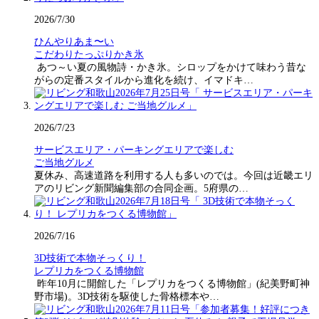
2026/7/30
ひんやりあま〜い
こだわりたっぷりかき氷
あつ～い夏の風物詩・かき氷。シロップをかけて味わう昔な
がらの定番スタイルから進化を続け、イマドキ…
2026/7/23
サービスエリア・パーキングエリアで楽しむ
ご当地グルメ
夏休み、高速道路を利用する人も多いのでは。今回は近畿エリ
アのリビング新聞編集部の合同企画。5府県の…
2026/7/16
3D技術で本物そっくり！
レプリカをつくる博物館
昨年10月に開館した「レプリカをつくる博物館」(紀美野町神
野市場)。3D技術を駆使した骨格標本や…