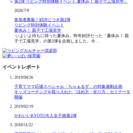
2026/7/9
参加者募集！好評につき第2弾
リビング特別体験イベント
夏休み！ 親子で工場見学
いよいよ待ちに待った夏休み。昨年好評だった「夏休み！ 親
子で工場見学」の第2弾を企画しました。今…
イベントレポート
2019/04/26
子育てママ応援スペシャル「ちゃぁるず」の特集連動企画
キッズコーチングを取り入れた「ほめ方・叱り方」セミナーを
開催
2019/02/19
かわいいKYOTO大人女子旅第2弾
2018/11/22