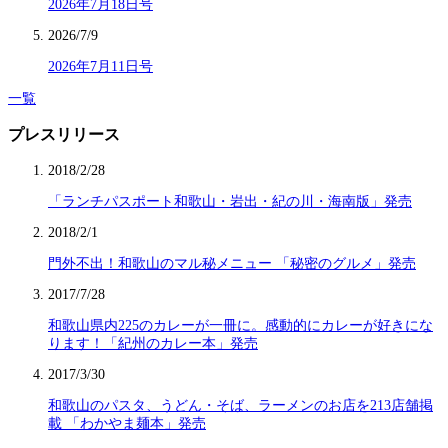
2026年7月18日号
2026/7/9
2026年7月11日号
一覧
プレスリリース
2018/2/28
「ランチパスポート和歌山・岩出・紀の川・海南版」発売
2018/2/1
門外不出！和歌山のマル秘メニュー 「秘密のグルメ」発売
2017/7/28
和歌山県内225のカレーが一冊に。感動的にカレーが好きにな
ります！「紀州のカレー本」発売
2017/3/30
和歌山のパスタ、うどん・そば、ラーメンのお店を213店舗掲
載 「わかやま麺本」発売