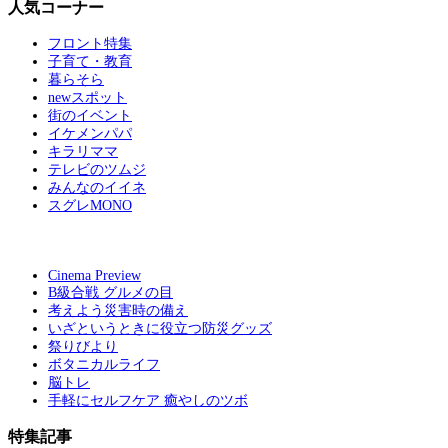
人気コーナー
フロント特集
子育て・教育
暮らそら
newスポット
街のイベント
イケメンパパ
キラリママ
テレビのツムジ
みんなのイイネ
スグレMONO
Cinema Preview
B級合戦 グルメの目
考えよう災害時の備え
いざというときに役立つ防災グッズ
祭りびより
ボタニカルライフ
脳トレ
手軽にセルフケア 癒やしのツボ
特集記事