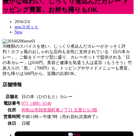
豊かな味わい、じっくり煮込んだカレー ト
ッピング豊富、お持ち帰りもOK
2016/2/4
newスポット
New
30種類のスパイスを使い、じっくり煮込んだカレーがさっそく評
判！カフェ風のおしゃれな店内も女性に支持されている「日の本カ
レー」。ご飯をドーナツ型に盛り、カレーポットで提供される「日
の本カレー」は650円。美容と健康を気遣う人は孟宗（もうそう）竹
炭入りの「黒」（700円）も。トッピングやサイドメニューも豊富。
持ち帰りは500円から、近隣の出前OK。
店舗情報
店舗名
日の本（ひのもと）カレー
電話番号
073（488）6140
住所
和歌山市雑賀屋町東ノ丁21 玉置ビル1階
営業時間
午前11時～午後7時（売れ切れ次第終了）
休日
日曜
Post