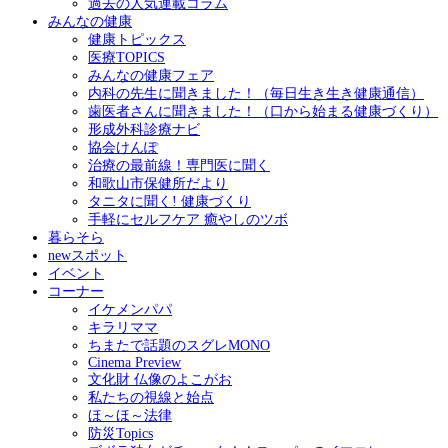
過去の人気連載コラム
みんなの健康
健康トピックス
医療TOPICS
みんなの健康フェア
内科の先生に聞きました！（毎日生き生き健康通信）
歯医者さんに聞きました！（口から始まる健康づくり）
形成外科診療ナビ
協会けんぽ
治療の最前線！専門医に聞く
和歌山市保健所だより
タニタに聞く! 健康づくり
手軽にセルフケア 癒やしのツボ
暮らそら
newスポット
イベント
コーナー
イケメンパパ
キラリママ
ちまたで話題のスグレMONO
Cinema Preview
文化財 仏像のよこがお
私たちの視線と始点
ほ～ほ～法律
防災Topics