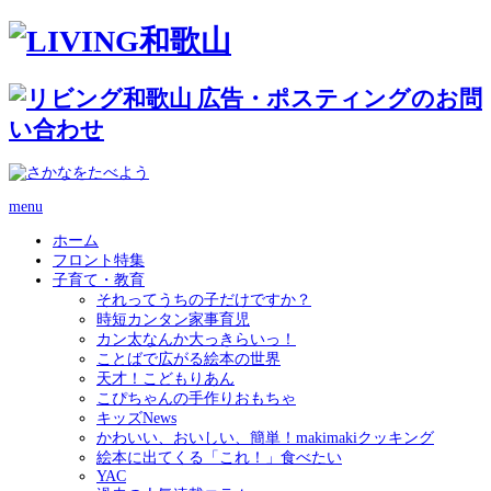
menu
ホーム
フロント特集
子育て・教育
それってうちの子だけですか？
時短カンタン家事育児
カン太なんか大っきらいっ！
ことばで広がる絵本の世界
天才！こどもりあん
こぴちゃんの手作りおもちゃ
キッズNews
かわいい、おいしい、簡単！makimakiクッキング
絵本に出てくる「これ！」食べたい
YAC