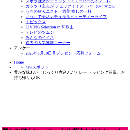
ズボラ独女がチェック！！スーパーのイマコレ
ガッツリ主夫が チェック！！スーパーのイマコレ
うちの飲みニスト・酒美 推しの一杯
おうちで美活ナチュラルビューティーライフ
トピックス
LIVING Selection in 和歌山
テレビのツムジ
みんなのイイネ
過去の人気連載コーナー
アンケート
2026年1月10日号プレゼント応募フォーム
Home
newスポット
豊かな味わい、じっくり煮込んだカレー トッピング豊富、お
持ち帰りもOK