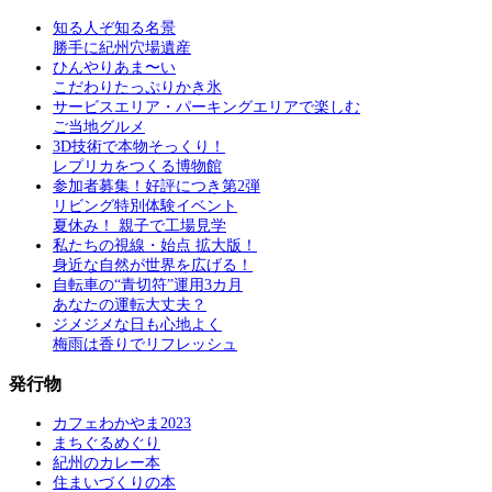
知る人ぞ知る名景
勝手に紀州穴場遺産
ひんやりあま〜い
こだわりたっぷりかき氷
サービスエリア・パーキングエリアで楽しむ
ご当地グルメ
3D技術で本物そっくり！
レプリカをつくる博物館
参加者募集！好評につき第2弾
リビング特別体験イベント
夏休み！ 親子で工場見学
私たちの視線・始点 拡大版！
身近な自然が世界を広げる！
自転車の“青切符”運用3カ月
あなたの運転大丈夫？
ジメジメな日も心地よく
梅雨は香りでリフレッシュ
発行物
カフェわかやま2023
まちぐるめぐり
紀州のカレー本
住まいづくりの本