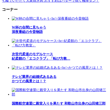
七輪でいただく大衆焼き肉 おすすめはバターで焼く極厚タン！
コーナー
W杯の合間に見ちゃう
深夜番組の今昔物語
次世代柔道のモデルケース
紀柔館の「エコクラブ」「転び方教…
テレビ業界の結婚式あるある
かつての風景とは！？
国際航空連盟に殿堂入りを果たす 和歌山市出身の山田猪三郎