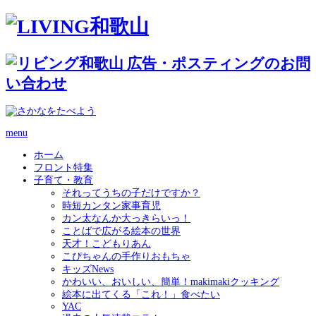
menu
ホーム
フロント特集
子育て・教育
それってうちの子だけですか？
時短カンタン家事育児
カン太なんか大っきらいっ！
ことばで広がる絵本の世界
天才！こどもりあん
こぴちゃんの手作りおもちゃ
キッズNews
かわいい、おいしい、簡単！makimakiクッキング
絵本に出てくる「これ！」食べたい
YAC