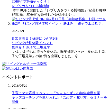
3D技術で本物そっくり！
レプリカをつくる博物館
昨年10月に開館した「レプリカをつくる博物館」(紀美野町神
野市場)。3D技術を駆使した骨格標本や…
2026/7/9
参加者募集！好評につき第2弾
リビング特別体験イベント
夏休み！ 親子で工場見学
いよいよ待ちに待った夏休み。昨年好評だった「夏休み！ 親
子で工場見学」の第2弾を企画しました。今…
イベントレポート
2019/04/26
子育てママ応援スペシャル「ちゃぁるず」の特集連動企画
キッズコーチングを取り入れた「ほめ方・叱り方」セミナーを
開催