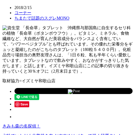
2018/2/15
コーナー
ちまたで話題のスグレMONO
沖縄県与那国島に自生するセリ科
の植物「長命草（ボタンボウフウ）」。ビタミン、ミネラル、食物
繊維など、大自然が育んだ美容成分をバランスよく含有してい
て、“パワーベジタブル”とも呼ばれています。その優れた栄養分をギ
ュッと凝縮したのがこちらのタブレット（180粒５４００円）。化粧
品売り場担当の奥野友理さんは、「1日６粒、私も半年くらい愛飲し
ています。タブレットなので飲みやすく、おなかがすっきりした気
がします」と話します。イズミヤ和歌山店にこの記事の切り抜きを
持っていくと30％オフに（2月末日まで）。
取材協力=イズミヤ和歌山店
Post
Save
きみも森の名探偵！