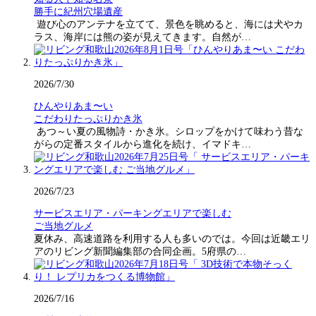
勝手に紀州穴場遺産
遊び心のアンテナを立てて、景色を眺めると、海には犬やカ
ラス、海岸には熊の姿が見えてきます。自然が…
2026/7/30
ひんやりあま〜い
こだわりたっぷりかき氷
あつ～い夏の風物詩・かき氷。シロップをかけて味わう昔な
がらの定番スタイルから進化を続け、イマドキ…
2026/7/23
サービスエリア・パーキングエリアで楽しむ
ご当地グルメ
夏休み、高速道路を利用する人も多いのでは。今回は近畿エリ
アのリビング新聞編集部の合同企画。5府県の…
2026/7/16