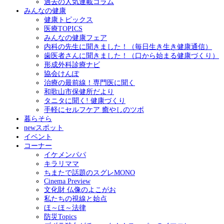
過去の人気連載コラム
みんなの健康
健康トピックス
医療TOPICS
みんなの健康フェア
内科の先生に聞きました！（毎日生き生き健康通信）
歯医者さんに聞きました！（口から始まる健康づくり）
形成外科診療ナビ
協会けんぽ
治療の最前線！専門医に聞く
和歌山市保健所だより
タニタに聞く! 健康づくり
手軽にセルフケア 癒やしのツボ
暮らそら
newスポット
イベント
コーナー
イケメンパパ
キラリママ
ちまたで話題のスグレMONO
Cinema Preview
文化財 仏像のよこがお
私たちの視線と始点
ほ～ほ～法律
防災Topics