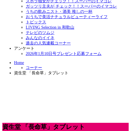
ズボラ独女がチェック！！スーパーのイマコレ
ガッツリ主夫が チェック！！スーパーのイマコレ
うちの飲みニスト・酒美 推しの一杯
おうちで美活ナチュラルビューティーライフ
トピックス
LIVING Selection in 和歌山
テレビのツムジ
みんなのイイネ
過去の人気連載コーナー
アンケート
2026年1月10日号プレゼント応募フォーム
Home
コーナー
資生堂 「長命草」タブレット
資生堂 「長命草」タブレット