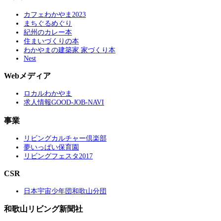
カフェわかやま2023
まちぐるめぐり
紀州のカレー本
住まいづくりの本
わかやまの建築家 家づくり本
Nest
Webメディア
ロカルわかやま
求人情報GOOD-JOB-NAVI
事業
リビングカルチャー倶楽部
夢いっぱい保育園
リビングフェスタ2017
CSR
日本宇宙少年団和歌山分団
和歌山リビング新聞社