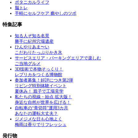
ボタニカルライフ
脳トレ
手軽にセルフケア 癒やしのツボ
特集記事
知る人ぞ知る名景
勝手に紀州穴場遺産
ひんやりあま〜い
こだわりたっぷりかき氷
サービスエリア・パーキングエリアで楽しむ
ご当地グルメ
3D技術で本物そっくり！
レプリカをつくる博物館
参加者募集！好評につき第2弾
リビング特別体験イベント
夏休み！ 親子で工場見学
私たちの視線・始点 拡大版！
身近な自然が世界を広げる！
自転車の“青切符”運用3カ月
あなたの運転大丈夫？
ジメジメな日も心地よく
梅雨は香りでリフレッシュ
発行物