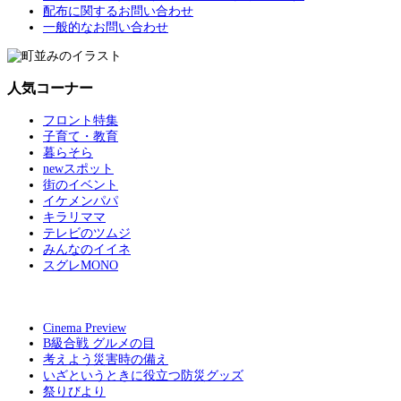
配布に関するお問い合わせ
一般的なお問い合わせ
人気コーナー
フロント特集
子育て・教育
暮らそら
newスポット
街のイベント
イケメンパパ
キラリママ
テレビのツムジ
みんなのイイネ
スグレMONO
Cinema Preview
B級合戦 グルメの目
考えよう災害時の備え
いざというときに役立つ防災グッズ
祭りびより