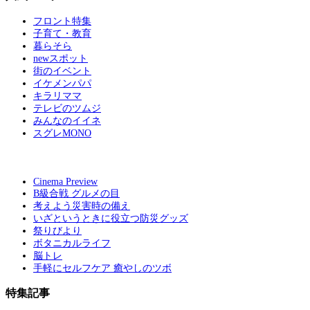
フロント特集
子育て・教育
暮らそら
newスポット
街のイベント
イケメンパパ
キラリママ
テレビのツムジ
みんなのイイネ
スグレMONO
Cinema Preview
B級合戦 グルメの目
考えよう災害時の備え
いざというときに役立つ防災グッズ
祭りびより
ボタニカルライフ
脳トレ
手軽にセルフケア 癒やしのツボ
特集記事