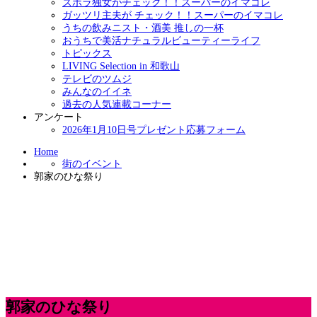
ズボラ独女がチェック！！スーパーのイマコレ
ガッツリ主夫が チェック！！スーパーのイマコレ
うちの飲みニスト・酒美 推しの一杯
おうちで美活ナチュラルビューティーライフ
トピックス
LIVING Selection in 和歌山
テレビのツムジ
みんなのイイネ
過去の人気連載コーナー
アンケート
2026年1月10日号プレゼント応募フォーム
Home
街のイベント
郭家のひな祭り
郭家のひな祭り