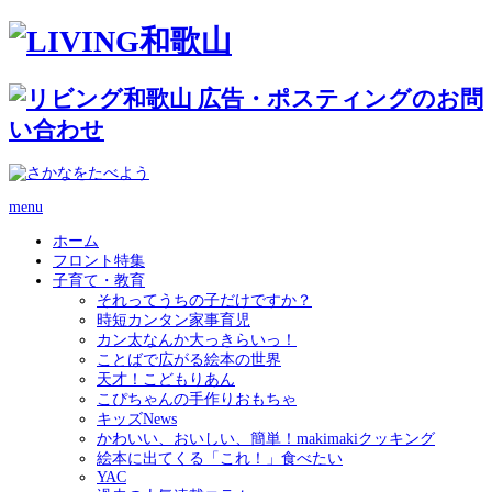
menu
ホーム
フロント特集
子育て・教育
それってうちの子だけですか？
時短カンタン家事育児
カン太なんか大っきらいっ！
ことばで広がる絵本の世界
天才！こどもりあん
こぴちゃんの手作りおもちゃ
キッズNews
かわいい、おいしい、簡単！makimakiクッキング
絵本に出てくる「これ！」食べたい
YAC