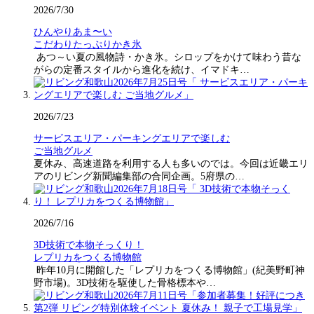
2026/7/30
ひんやりあま〜い
こだわりたっぷりかき氷
あつ～い夏の風物詩・かき氷。シロップをかけて味わう昔な
がらの定番スタイルから進化を続け、イマドキ…
2026/7/23
サービスエリア・パーキングエリアで楽しむ
ご当地グルメ
夏休み、高速道路を利用する人も多いのでは。今回は近畿エリ
アのリビング新聞編集部の合同企画。5府県の…
2026/7/16
3D技術で本物そっくり！
レプリカをつくる博物館
昨年10月に開館した「レプリカをつくる博物館」(紀美野町神
野市場)。3D技術を駆使した骨格標本や…