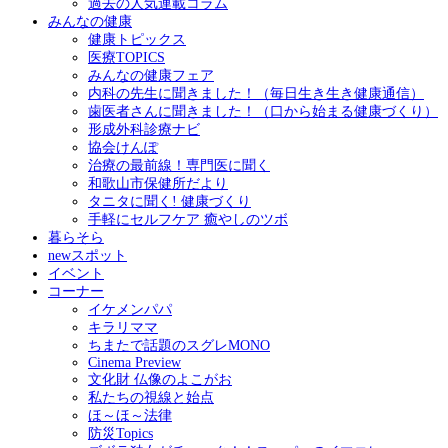
過去の人気連載コラム
みんなの健康
健康トピックス
医療TOPICS
みんなの健康フェア
内科の先生に聞きました！（毎日生き生き健康通信）
歯医者さんに聞きました！（口から始まる健康づくり）
形成外科診療ナビ
協会けんぽ
治療の最前線！専門医に聞く
和歌山市保健所だより
タニタに聞く! 健康づくり
手軽にセルフケア 癒やしのツボ
暮らそら
newスポット
イベント
コーナー
イケメンパパ
キラリママ
ちまたで話題のスグレMONO
Cinema Preview
文化財 仏像のよこがお
私たちの視線と始点
ほ～ほ～法律
防災Topics