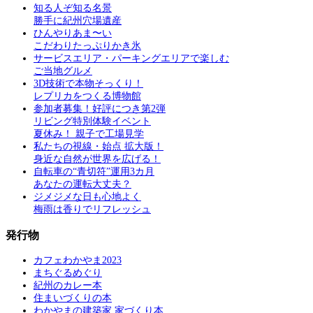
知る人ぞ知る名景
勝手に紀州穴場遺産
ひんやりあま〜い
こだわりたっぷりかき氷
サービスエリア・パーキングエリアで楽しむ
ご当地グルメ
3D技術で本物そっくり！
レプリカをつくる博物館
参加者募集！好評につき第2弾
リビング特別体験イベント
夏休み！ 親子で工場見学
私たちの視線・始点 拡大版！
身近な自然が世界を広げる！
自転車の“青切符”運用3カ月
あなたの運転大丈夫？
ジメジメな日も心地よく
梅雨は香りでリフレッシュ
発行物
カフェわかやま2023
まちぐるめぐり
紀州のカレー本
住まいづくりの本
わかやまの建築家 家づくり本