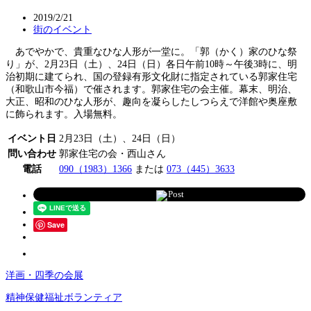
2019/2/21
街のイベント
あでやかで、貴重なひな人形が一堂に。「郭（かく）家のひな祭
り」が、2月23日（土）、24日（日）各日午前10時～午後3時に、明
治初期に建てられ、国の登録有形文化財に指定されている郭家住宅
（和歌山市今福）で催されます。郭家住宅の会主催。幕末、明治、
大正、昭和のひな人形が、趣向を凝らしたしつらえで洋館や奥座敷
に飾られます。入場無料。
イベント日
2月23日（土）、24日（日）
問い合わせ
郭家住宅の会・西山さん
電話
090（1983）1366
または
073（445）3633
Post
Save
洋画・四季の会展
精神保健福祉ボランティア