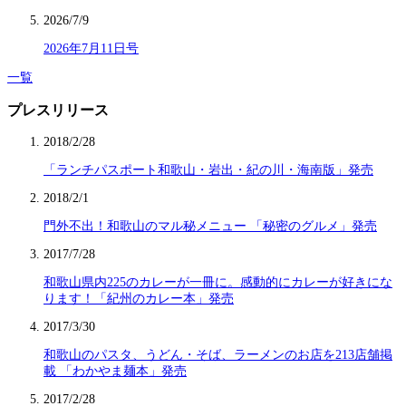
2026/7/9
2026年7月11日号
一覧
プレスリリース
2018/2/28
「ランチパスポート和歌山・岩出・紀の川・海南版」発売
2018/2/1
門外不出！和歌山のマル秘メニュー 「秘密のグルメ」発売
2017/7/28
和歌山県内225のカレーが一冊に。感動的にカレーが好きにな
ります！「紀州のカレー本」発売
2017/3/30
和歌山のパスタ、うどん・そば、ラーメンのお店を213店舗掲
載 「わかやま麺本」発売
2017/2/28