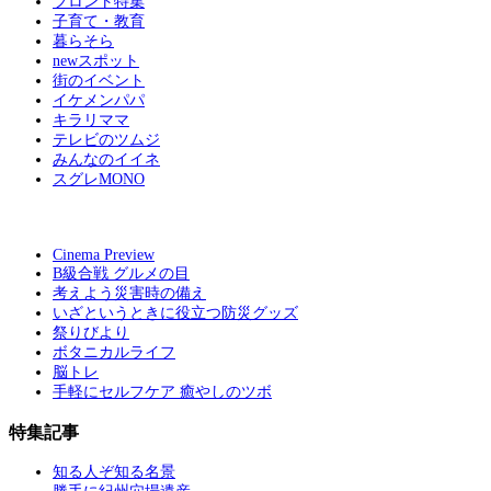
フロント特集
子育て・教育
暮らそら
newスポット
街のイベント
イケメンパパ
キラリママ
テレビのツムジ
みんなのイイネ
スグレMONO
Cinema Preview
B級合戦 グルメの目
考えよう災害時の備え
いざというときに役立つ防災グッズ
祭りびより
ボタニカルライフ
脳トレ
手軽にセルフケア 癒やしのツボ
特集記事
知る人ぞ知る名景