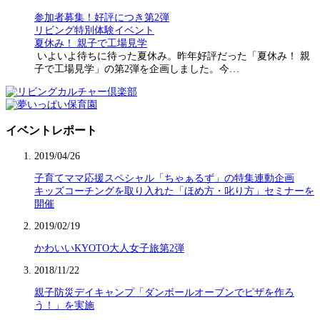
参加者募集！好評につき第2弾
リビング特別体験イベント
夏休み！ 親子で工場見学
いよいよ待ちに待った夏休み。昨年好評だった「夏休み！ 親
子で工場見学」の第2弾を企画しました。今…
イベントレポート
2019/04/26
子育てママ応援スペシャル「ちゃぁるず」の特集連動企画
キッズコーチングを取り入れた「ほめ方・叱り方」セミナーを
開催
2019/02/19
かわいいKYOTO大人女子旅第2弾
2018/11/22
親子防災デイキャンプ「ダンボールオーブンでピザを作ろ
う！」を実施