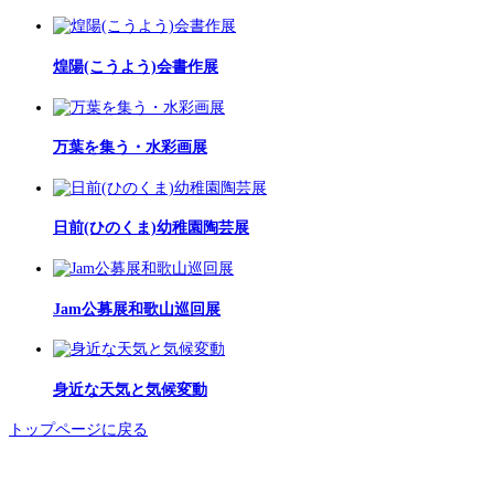
煌陽(こうよう)会書作展
万葉を集う・水彩画展
日前(ひのくま)幼稚園陶芸展
Jam公募展和歌山巡回展
身近な天気と気候変動
トップページに戻る