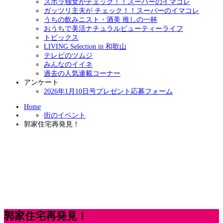
ズボラ独女がチェック！！スーパーのイマコレ
ガッツリ主夫が チェック！！スーパーのイマコレ
うちの飲みニスト・酒美 推しの一杯
おうちで美活ナチュラルビューティーライフ
トピックス
LIVING Selection in 和歌山
テレビのツムジ
みんなのイイネ
過去の人気連載コーナー
アンケート
2026年1月10日号プレゼント応募フォーム
Home
街のイベント
郭家住宅再発見！
郭家住宅再発見！