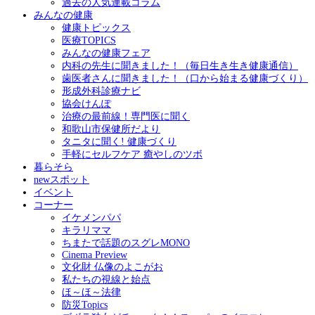
過去の人気連載コラム
みんなの健康
健康トピックス
医療TOPICS
みんなの健康フェア
内科の先生に聞きました！（毎日生き生き健康通信）
歯医者さんに聞きました！（口から始まる健康づくり）
形成外科診療ナビ
協会けんぽ
治療の最前線！専門医に聞く
和歌山市保健所だより
タニタに聞く! 健康づくり
手軽にセルフケア 癒やしのツボ
暮らそら
newスポット
イベント
コーナー
イケメンパパ
キラリママ
ちまたで話題のスグレMONO
Cinema Preview
文化財 仏像のよこがお
私たちの視線と始点
ほ～ほ～法律
防災Topics