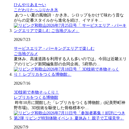
ひんやりあま〜い
こだわりたっぷりかき氷
あつ～い夏の風物詩・かき氷。シロップをかけて味わう昔な
がらの定番スタイルから進化を続け、イマドキ…
2026/7/23
サービスエリア・パーキングエリアで楽しむ
ご当地グルメ
夏休み、高速道路を利用する人も多いのでは。今回は近畿エリ
アのリビング新聞編集部の合同企画。5府県の…
2026/7/16
3D技術で本物そっくり！
レプリカをつくる博物館
昨年10月に開館した「レプリカをつくる博物館」(紀美野町神
野市場)。3D技術を駆使した骨格標本や…
2026/7/9