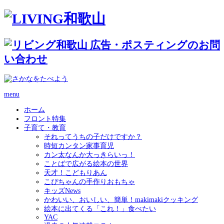
menu
ホーム
フロント特集
子育て・教育
それってうちの子だけですか？
時短カンタン家事育児
カン太なんか大っきらいっ！
ことばで広がる絵本の世界
天才！こどもりあん
こぴちゃんの手作りおもちゃ
キッズNews
かわいい、おいしい、簡単！makimakiクッキング
絵本に出てくる「これ！」食べたい
YAC