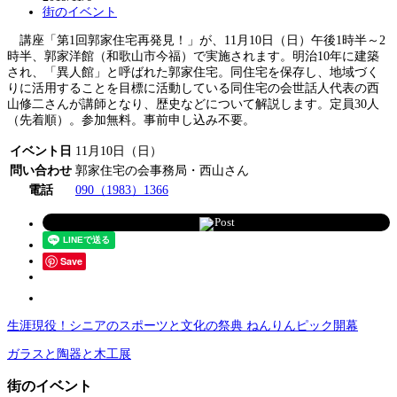
街のイベント
講座「第1回郭家住宅再発見！」が、11月10日（日）午後1時半～2
時半、郭家洋館（和歌山市今福）で実施されます。明治10年に建築
され、「異人館」と呼ばれた郭家住宅。同住宅を保存し、地域づく
りに活用することを目標に活動している同住宅の会世話人代表の西
山修二さんが講師となり、歴史などについて解説します。定員30人
（先着順）。参加無料。事前申し込み不要。
イベント日
11月10日（日）
問い合わせ
郭家住宅の会事務局・西山さん
電話
090（1983）1366
Post
Save
生涯現役！シニアのスポーツと文化の祭典 ねんりんピック開幕
ガラスと陶器と木工展
街のイベント