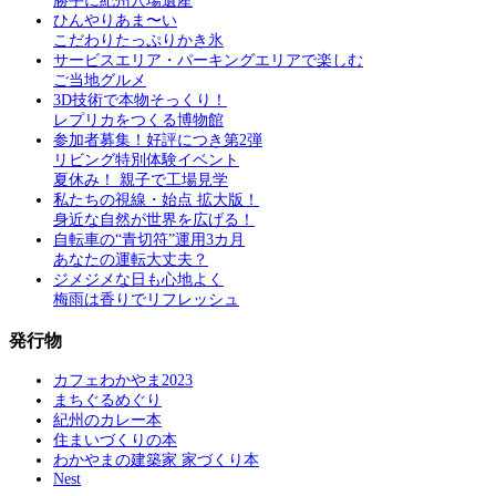
勝手に紀州穴場遺産
ひんやりあま〜い
こだわりたっぷりかき氷
サービスエリア・パーキングエリアで楽しむ
ご当地グルメ
3D技術で本物そっくり！
レプリカをつくる博物館
参加者募集！好評につき第2弾
リビング特別体験イベント
夏休み！ 親子で工場見学
私たちの視線・始点 拡大版！
身近な自然が世界を広げる！
自転車の“青切符”運用3カ月
あなたの運転大丈夫？
ジメジメな日も心地よく
梅雨は香りでリフレッシュ
発行物
カフェわかやま2023
まちぐるめぐり
紀州のカレー本
住まいづくりの本
わかやまの建築家 家づくり本
Nest