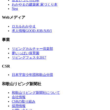
住まいづくりの本
わかやまの建築家 家づくり本
Nest
Webメディア
ロカルわかやま
求人情報GOOD-JOB-NAVI
事業
リビングカルチャー倶楽部
夢いっぱい保育園
リビングフェスタ2017
CSR
日本宇宙少年団和歌山分団
和歌山リビング新聞社
和歌山リビング新聞社について
会社情報
CSRの取り組み
採用情報