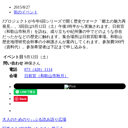
2015/8/27
街のイベント
Jプロジェクトが今年6回シリーズで開く歴史ウオーク「郷土の魅力再
発見」。3回目は9月12日（土）午後1時半から実施されます。日前宮
（和歌山市秋月）を訪ね、成り立ちや紀州藩の中でどのような存在
だったかなどの歴史に触れます。集合場所は日前宮駐車場。和歌山
歴史地理研究会幹事の小林護さんが案内してくれます。参加費500円
（資料代）。参加希望者は下記まで申し込みを。
イベント日
9月12日（土）
問い合わせ
神保さん
電話
073（428）1114
会場
日前宮（和歌山市秋月）
Post
Save
大人のためのりぃぶる読み語り広場