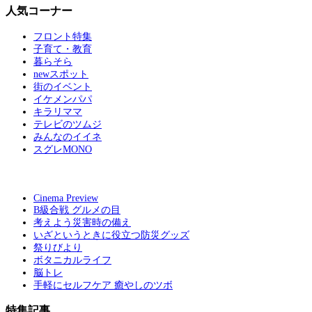
人気コーナー
フロント特集
子育て・教育
暮らそら
newスポット
街のイベント
イケメンパパ
キラリママ
テレビのツムジ
みんなのイイネ
スグレMONO
Cinema Preview
B級合戦 グルメの目
考えよう災害時の備え
いざというときに役立つ防災グッズ
祭りびより
ボタニカルライフ
脳トレ
手軽にセルフケア 癒やしのツボ
特集記事