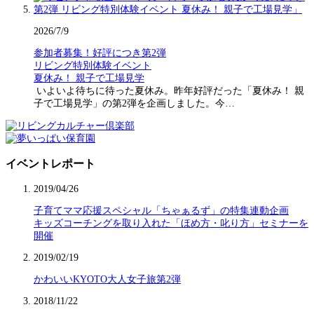
2026/7/9
参加者募集！好評につき第2弾
リビング特別体験イベント
夏休み！ 親子で工場見学
いよいよ待ちに待った夏休み。昨年好評だった「夏休み！ 親
子で工場見学」の第2弾を企画しました。今…
イベントレポート
2019/04/26
子育てママ応援スペシャル「ちゃぁるず」の特集連動企画
キッズコーチングを取り入れた「ほめ方・叱り方」セミナーを
開催
2019/02/19
かわいいKYOTO大人女子旅第2弾
2018/11/22