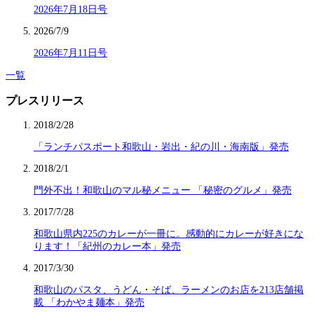
2026年7月18日号
2026/7/9
2026年7月11日号
一覧
プレスリリース
2018/2/28
「ランチパスポート和歌山・岩出・紀の川・海南版」発売
2018/2/1
門外不出！和歌山のマル秘メニュー 「秘密のグルメ」発売
2017/7/28
和歌山県内225のカレーが一冊に。感動的にカレーが好きにな
ります！「紀州のカレー本」発売
2017/3/30
和歌山のパスタ、うどん・そば、ラーメンのお店を213店舗掲
載 「わかやま麺本」発売