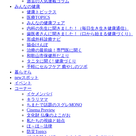
過去の人気連載コラム
みんなの健康
健康トピックス
医療TOPICS
みんなの健康フェア
内科の先生に聞きました！（毎日生き生き健康通信）
歯医者さんに聞きました！（口から始まる健康づくり）
形成外科診療ナビ
協会けんぽ
治療の最前線！専門医に聞く
和歌山市保健所だより
タニタに聞く! 健康づくり
手軽にセルフケア 癒やしのツボ
暮らそら
newスポット
イベント
コーナー
イケメンパパ
キラリママ
ちまたで話題のスグレMONO
Cinema Preview
文化財 仏像のよこがお
私たちの視線と始点
ほ～ほ～法律
防災Topics