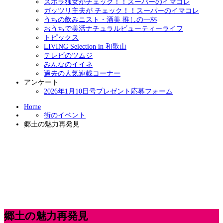
ズボラ独女がチェック！！スーパーのイマコレ
ガッツリ主夫が チェック！！スーパーのイマコレ
うちの飲みニスト・酒美 推しの一杯
おうちで美活ナチュラルビューティーライフ
トピックス
LIVING Selection in 和歌山
テレビのツムジ
みんなのイイネ
過去の人気連載コーナー
アンケート
2026年1月10日号プレゼント応募フォーム
Home
街のイベント
郷土の魅力再発見
郷土の魅力再発見