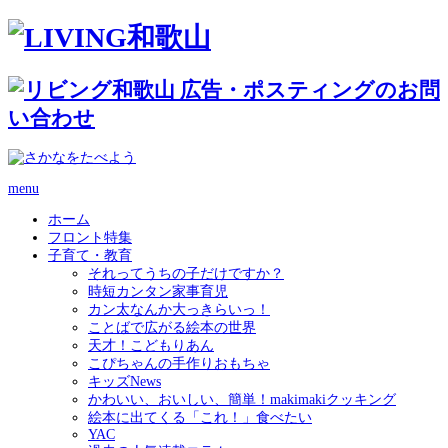
menu
ホーム
フロント特集
子育て・教育
それってうちの子だけですか？
時短カンタン家事育児
カン太なんか大っきらいっ！
ことばで広がる絵本の世界
天才！こどもりあん
こぴちゃんの手作りおもちゃ
キッズNews
かわいい、おいしい、簡単！makimakiクッキング
絵本に出てくる「これ！」食べたい
YAC