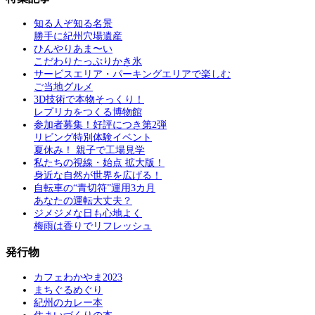
知る人ぞ知る名景
勝手に紀州穴場遺産
ひんやりあま〜い
こだわりたっぷりかき氷
サービスエリア・パーキングエリアで楽しむ
ご当地グルメ
3D技術で本物そっくり！
レプリカをつくる博物館
参加者募集！好評につき第2弾
リビング特別体験イベント
夏休み！ 親子で工場見学
私たちの視線・始点 拡大版！
身近な自然が世界を広げる！
自転車の“青切符”運用3カ月
あなたの運転大丈夫？
ジメジメな日も心地よく
梅雨は香りでリフレッシュ
発行物
カフェわかやま2023
まちぐるめぐり
紀州のカレー本