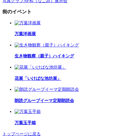
写真クラブNP和（なごみ）展示会
街のイベント
万葉洋画展
生き物観察（親子）ハイキング
花展「いけばな池坊展」
朗読グループイーマ定期朗読会
万葉玉手箱
トップページに戻る