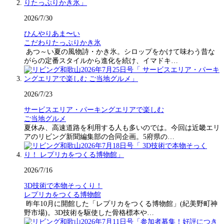
2026/7/30
ひんやりあま〜い
こだわりたっぷりかき氷
あつ～い夏の風物詩・かき氷。シロップをかけて味わう昔な
がらの定番スタイルから進化を続け、イマドキ…
2026/7/23
サービスエリア・パーキングエリアで楽しむ
ご当地グルメ
夏休み、高速道路を利用する人も多いのでは。今回は近畿エリ
アのリビング新聞編集部の合同企画。5府県の…
2026/7/16
3D技術で本物そっくり！
レプリカをつくる博物館
昨年10月に開館した「レプリカをつくる博物館」(紀美野町神
野市場)。3D技術を駆使した骨格標本や…