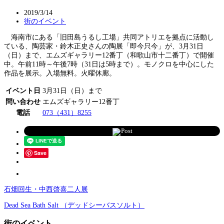
2019/3/14
街のイベント
海南市にある「旧田島うるし工場」共同アトリエを拠点に活動し
ている、陶芸家・鈴木正史さんの陶展「即今只今」が、3月31日
（日）まで、エムズギャラリー12番丁（和歌山市十二番丁）で開催
中。午前11時～午後7時（31日は5時まで）。モノクロを中心にした
作品を展示。入場無料。火曜休廊。
イベント日
3月31日（日）まで
問い合わせ
エムズギャラリー12番丁
電話
073（431）8255
Post
Save
石畑回生・中西啓喜二人展
Dead Sea Bath Salt （デッドシーバスソルト）
街のイベント