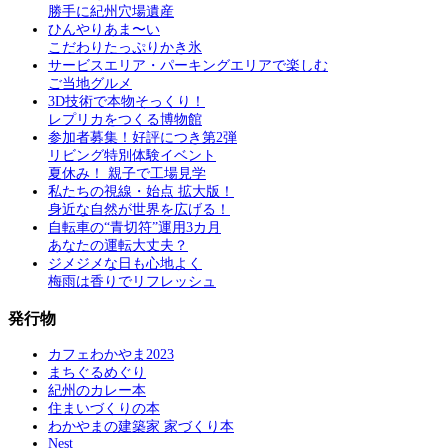
勝手に紀州穴場遺産
ひんやりあま〜い
こだわりたっぷりかき氷
サービスエリア・パーキングエリアで楽しむ
ご当地グルメ
3D技術で本物そっくり！
レプリカをつくる博物館
参加者募集！好評につき第2弾
リビング特別体験イベント
夏休み！ 親子で工場見学
私たちの視線・始点 拡大版！
身近な自然が世界を広げる！
自転車の“青切符”運用3カ月
あなたの運転大丈夫？
ジメジメな日も心地よく
梅雨は香りでリフレッシュ
発行物
カフェわかやま2023
まちぐるめぐり
紀州のカレー本
住まいづくりの本
わかやまの建築家 家づくり本
Nest