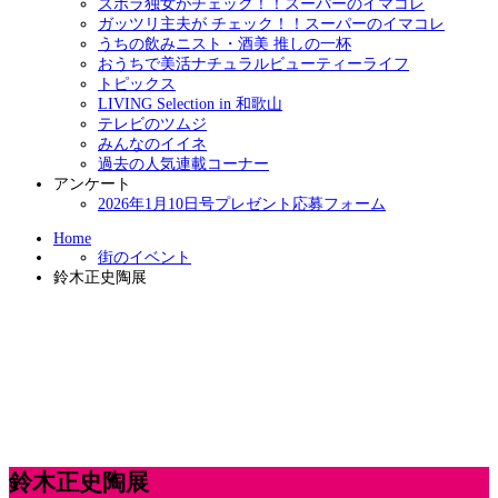
ズボラ独女がチェック！！スーパーのイマコレ
ガッツリ主夫が チェック！！スーパーのイマコレ
うちの飲みニスト・酒美 推しの一杯
おうちで美活ナチュラルビューティーライフ
トピックス
LIVING Selection in 和歌山
テレビのツムジ
みんなのイイネ
過去の人気連載コーナー
アンケート
2026年1月10日号プレゼント応募フォーム
Home
街のイベント
鈴木正史陶展
鈴木正史陶展