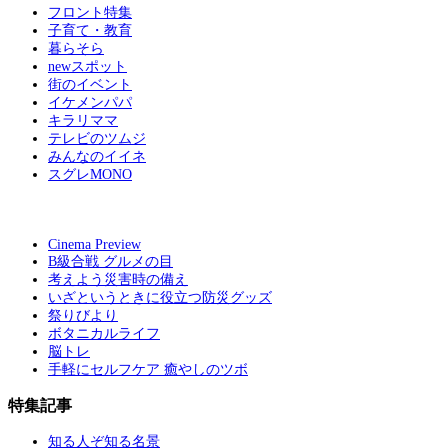
フロント特集
子育て・教育
暮らそら
newスポット
街のイベント
イケメンパパ
キラリママ
テレビのツムジ
みんなのイイネ
スグレMONO
Cinema Preview
B級合戦 グルメの目
考えよう災害時の備え
いざというときに役立つ防災グッズ
祭りびより
ボタニカルライフ
脳トレ
手軽にセルフケア 癒やしのツボ
特集記事
知る人ぞ知る名景