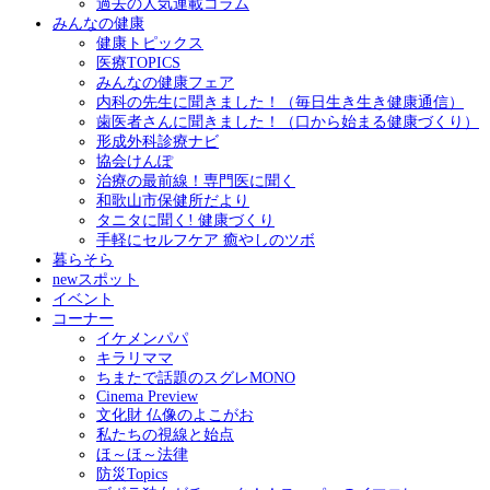
過去の人気連載コラム
みんなの健康
健康トピックス
医療TOPICS
みんなの健康フェア
内科の先生に聞きました！（毎日生き生き健康通信）
歯医者さんに聞きました！（口から始まる健康づくり）
形成外科診療ナビ
協会けんぽ
治療の最前線！専門医に聞く
和歌山市保健所だより
タニタに聞く! 健康づくり
手軽にセルフケア 癒やしのツボ
暮らそら
newスポット
イベント
コーナー
イケメンパパ
キラリママ
ちまたで話題のスグレMONO
Cinema Preview
文化財 仏像のよこがお
私たちの視線と始点
ほ～ほ～法律
防災Topics