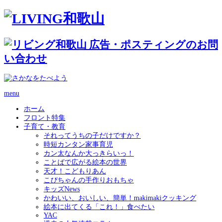
menu
ホーム
フロント特集
子育て・教育
それってうちの子だけですか？
時短カンタン家事育児
カン太なんか大っきらいっ！
ことばで広がる絵本の世界
天才！こどもりあん
こぴちゃんの手作りおもちゃ
キッズNews
かわいい、おいしい、簡単！makimakiクッキング
絵本に出てくる「これ！」食べたい
YAC