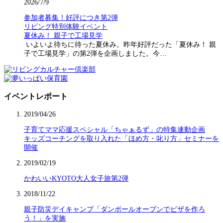
2026/7/9
参加者募集！好評につき第2弾
リビング特別体験イベント
夏休み！ 親子で工場見学
いよいよ待ちに待った夏休み。昨年好評だった「夏休み！ 親
子で工場見学」の第2弾を企画しました。今…
イベントレポート
2019/04/26
子育てママ応援スペシャル「ちゃぁるず」の特集連動企画
キッズコーチングを取り入れた「ほめ方・叱り方」セミナーを
開催
2019/02/19
かわいいKYOTO大人女子旅第2弾
2018/11/22
親子防災デイキャンプ「ダンボールオーブンでピザを作ろ
う！」を実施