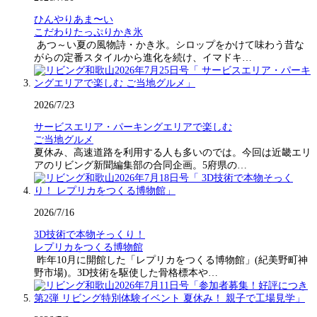
ひんやりあま〜い
こだわりたっぷりかき氷
あつ～い夏の風物詩・かき氷。シロップをかけて味わう昔な
がらの定番スタイルから進化を続け、イマドキ…
2026/7/23
サービスエリア・パーキングエリアで楽しむ
ご当地グルメ
夏休み、高速道路を利用する人も多いのでは。今回は近畿エリ
アのリビング新聞編集部の合同企画。5府県の…
2026/7/16
3D技術で本物そっくり！
レプリカをつくる博物館
昨年10月に開館した「レプリカをつくる博物館」(紀美野町神
野市場)。3D技術を駆使した骨格標本や…