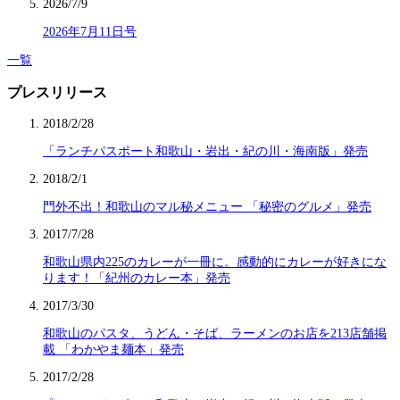
2026/7/9
2026年7月11日号
一覧
プレスリリース
2018/2/28
「ランチパスポート和歌山・岩出・紀の川・海南版」発売
2018/2/1
門外不出！和歌山のマル秘メニュー 「秘密のグルメ」発売
2017/7/28
和歌山県内225のカレーが一冊に。感動的にカレーが好きにな
ります！「紀州のカレー本」発売
2017/3/30
和歌山のパスタ、うどん・そば、ラーメンのお店を213店舗掲
載 「わかやま麺本」発売
2017/2/28