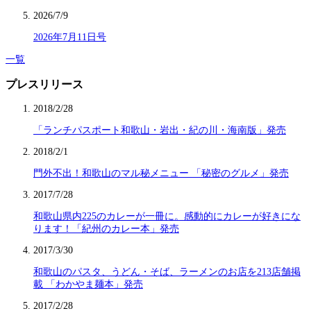
2026/7/9
2026年7月11日号
一覧
プレスリリース
2018/2/28
「ランチパスポート和歌山・岩出・紀の川・海南版」発売
2018/2/1
門外不出！和歌山のマル秘メニュー 「秘密のグルメ」発売
2017/7/28
和歌山県内225のカレーが一冊に。感動的にカレーが好きにな
ります！「紀州のカレー本」発売
2017/3/30
和歌山のパスタ、うどん・そば、ラーメンのお店を213店舗掲
載 「わかやま麺本」発売
2017/2/28