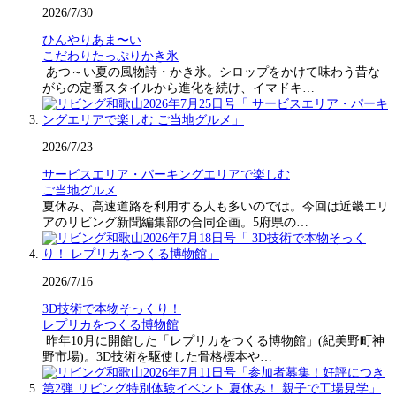
2026/7/30
ひんやりあま〜い
こだわりたっぷりかき氷
あつ～い夏の風物詩・かき氷。シロップをかけて味わう昔な
がらの定番スタイルから進化を続け、イマドキ…
2026/7/23
サービスエリア・パーキングエリアで楽しむ
ご当地グルメ
夏休み、高速道路を利用する人も多いのでは。今回は近畿エリ
アのリビング新聞編集部の合同企画。5府県の…
2026/7/16
3D技術で本物そっくり！
レプリカをつくる博物館
昨年10月に開館した「レプリカをつくる博物館」(紀美野町神
野市場)。3D技術を駆使した骨格標本や…