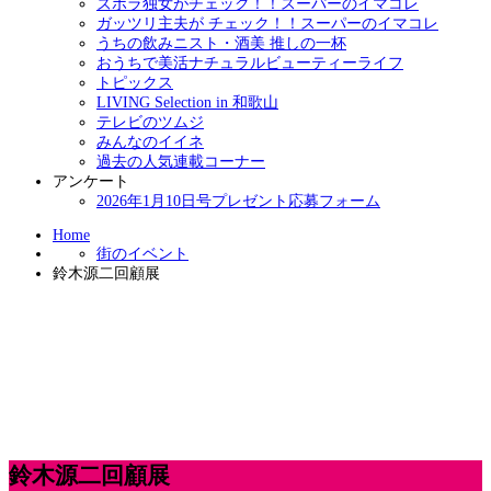
ズボラ独女がチェック！！スーパーのイマコレ
ガッツリ主夫が チェック！！スーパーのイマコレ
うちの飲みニスト・酒美 推しの一杯
おうちで美活ナチュラルビューティーライフ
トピックス
LIVING Selection in 和歌山
テレビのツムジ
みんなのイイネ
過去の人気連載コーナー
アンケート
2026年1月10日号プレゼント応募フォーム
Home
街のイベント
鈴木源二回顧展
鈴木源二回顧展