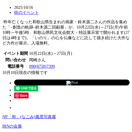
2025/10/16
街のイベント
昨年亡くなった和歌山県生まれの画家・鈴木源二さんの作品を集め
た「–創造の軌跡–鈴木源二回顧展」が、10月22日(水)～27日(月)午前
10時～午後5時、和歌山県民文化会館大・特設展示室で開かれます(27
日は4時まで)。「いのり」の心を仏像などに託して描き続けた大作な
ど力作が展示。入場無料。
イベント期間
10月22日(水)～27日(月)
問い合わせ
岡崎さん
電話番号
090(8750)7399
10月10日現在の情報です
Post
Save
NP「和」(なごみ)風景写真展
BINの会展