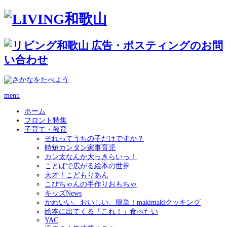
menu
ホーム
フロント特集
子育て・教育
それってうちの子だけですか？
時短カンタン家事育児
カン太なんか大っきらいっ！
ことばで広がる絵本の世界
天才！こどもりあん
こぴちゃんの手作りおもちゃ
キッズNews
かわいい、おいしい、簡単！makimakiクッキング
絵本に出てくる「これ！」食べたい
YAC