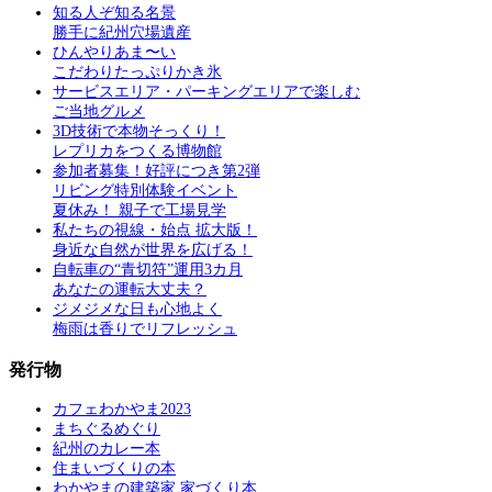
知る人ぞ知る名景
勝手に紀州穴場遺産
ひんやりあま〜い
こだわりたっぷりかき氷
サービスエリア・パーキングエリアで楽しむ
ご当地グルメ
3D技術で本物そっくり！
レプリカをつくる博物館
参加者募集！好評につき第2弾
リビング特別体験イベント
夏休み！ 親子で工場見学
私たちの視線・始点 拡大版！
身近な自然が世界を広げる！
自転車の“青切符”運用3カ月
あなたの運転大丈夫？
ジメジメな日も心地よく
梅雨は香りでリフレッシュ
発行物
カフェわかやま2023
まちぐるめぐり
紀州のカレー本
住まいづくりの本
わかやまの建築家 家づくり本