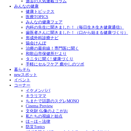
過去の人気連載コラム
みんなの健康
健康トピックス
医療TOPICS
みんなの健康フェア
内科の先生に聞きました！（毎日生き生き健康通信）
歯医者さんに聞きました！（口から始まる健康づくり）
形成外科診療ナビ
協会けんぽ
治療の最前線！専門医に聞く
和歌山市保健所だより
タニタに聞く! 健康づくり
手軽にセルフケア 癒やしのツボ
暮らそら
newスポット
イベント
コーナー
イケメンパパ
キラリママ
ちまたで話題のスグレMONO
Cinema Preview
文化財 仏像のよこがお
私たちの視線と始点
ほ～ほ～法律
防災Topics