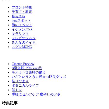
フロント特集
子育て・教育
暮らそら
newスポット
街のイベント
イケメンパパ
キラリママ
テレビのツムジ
みんなのイイネ
スグレMONO
Cinema Preview
B級合戦 グルメの目
考えよう災害時の備え
いざというときに役立つ防災グッズ
祭りびより
ボタニカルライフ
脳トレ
手軽にセルフケア 癒やしのツボ
特集記事