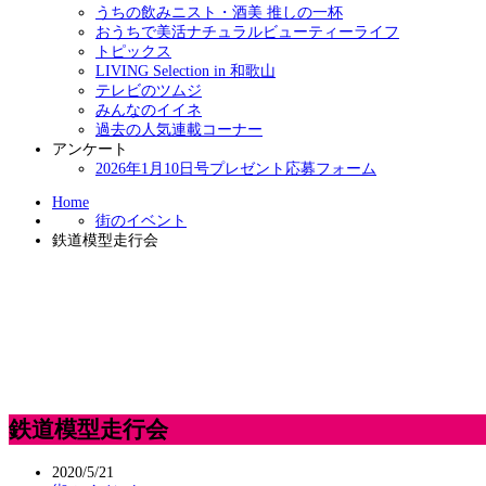
うちの飲みニスト・酒美 推しの一杯
おうちで美活ナチュラルビューティーライフ
トピックス
LIVING Selection in 和歌山
テレビのツムジ
みんなのイイネ
過去の人気連載コーナー
アンケート
2026年1月10日号プレゼント応募フォーム
Home
街のイベント
鉄道模型走行会
鉄道模型走行会
2020/5/21