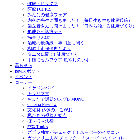
健康トピックス
医療TOPICS
みんなの健康フェア
内科の先生に聞きました！（毎日生き生き健康通信）
歯医者さんに聞きました！（口から始まる健康づくり）
形成外科診療ナビ
協会けんぽ
治療の最前線！専門医に聞く
和歌山市保健所だより
タニタに聞く! 健康づくり
手軽にセルフケア 癒やしのツボ
暮らそら
newスポット
イベント
コーナー
イケメンパパ
キラリママ
ちまたで話題のスグレMONO
Cinema Preview
文化財 仏像のよこがお
私たちの視線と始点
ほ～ほ～法律
防災Topics
ズボラ独女がチェック！！スーパーのイマコレ
ガッツリ主夫が チェック！！スーパーのイマコレ