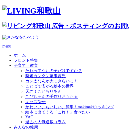
menu
ホーム
フロント特集
子育て・教育
それってうちの子だけですか？
時短カンタン家事育児
カン太なんか大っきらいっ！
ことばで広がる絵本の世界
天才！こどもりあん
こぴちゃんの手作りおもちゃ
キッズNews
かわいい、おいしい、簡単！makimakiクッキング
絵本に出てくる「これ！」食べたい
YAC
過去の人気連載コラム
みんなの健康