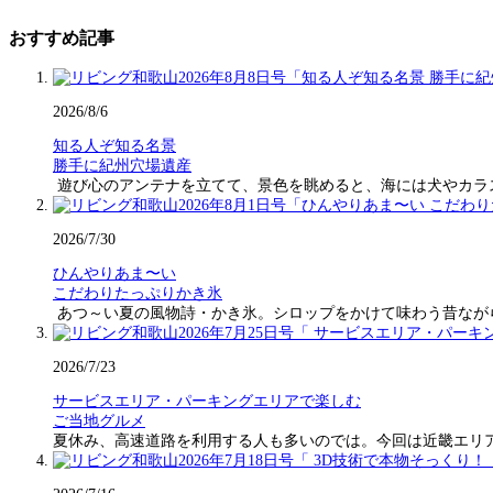
おすすめ記事
2026/8/6
知る人ぞ知る名景
勝手に紀州穴場遺産
遊び心のアンテナを立てて、景色を眺めると、海には犬やカラ
2026/7/30
ひんやりあま〜い
こだわりたっぷりかき氷
あつ～い夏の風物詩・かき氷。シロップをかけて味わう昔なが
2026/7/23
サービスエリア・パーキングエリアで楽しむ
ご当地グルメ
夏休み、高速道路を利用する人も多いのでは。今回は近畿エリ