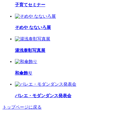
子育てセミナー
そめや なないろ展
湯浅泰彰写真展
和傘飾り
バレエ・モダンダンス発表会
トップページに戻る