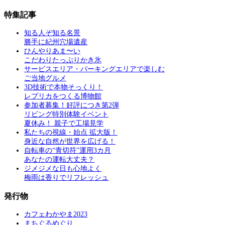
特集記事
知る人ぞ知る名景
勝手に紀州穴場遺産
ひんやりあま〜い
こだわりたっぷりかき氷
サービスエリア・パーキングエリアで楽しむ
ご当地グルメ
3D技術で本物そっくり！
レプリカをつくる博物館
参加者募集！好評につき第2弾
リビング特別体験イベント
夏休み！ 親子で工場見学
私たちの視線・始点 拡大版！
身近な自然が世界を広げる！
自転車の“青切符”運用3カ月
あなたの運転大丈夫？
ジメジメな日も心地よく
梅雨は香りでリフレッシュ
発行物
カフェわかやま2023
まちぐるめぐり