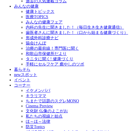
過去の人気連載コラム
みんなの健康
健康トピックス
医療TOPICS
みんなの健康フェア
内科の先生に聞きました！（毎日生き生き健康通信）
歯医者さんに聞きました！（口から始まる健康づくり）
形成外科診療ナビ
協会けんぽ
治療の最前線！専門医に聞く
和歌山市保健所だより
タニタに聞く! 健康づくり
手軽にセルフケア 癒やしのツボ
暮らそら
newスポット
イベント
コーナー
イケメンパパ
キラリママ
ちまたで話題のスグレMONO
Cinema Preview
文化財 仏像のよこがお
私たちの視線と始点
ほ～ほ～法律
防災Topics