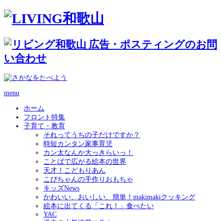
menu
ホーム
フロント特集
子育て・教育
それってうちの子だけですか？
時短カンタン家事育児
カン太なんか大っきらいっ！
ことばで広がる絵本の世界
天才！こどもりあん
こぴちゃんの手作りおもちゃ
キッズNews
かわいい、おいしい、簡単！makimakiクッキング
絵本に出てくる「これ！」食べたい
YAC