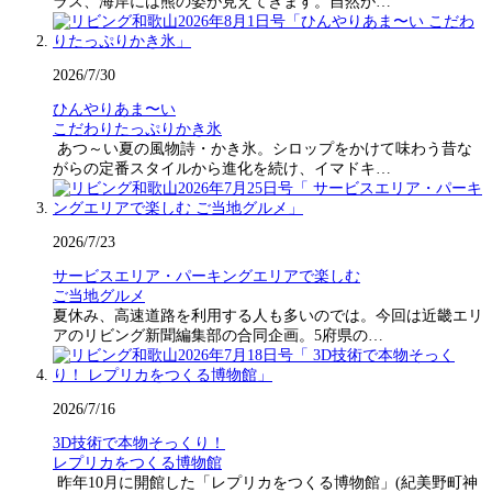
ラス、海岸には熊の姿が見えてきます。自然が…
2026/7/30
ひんやりあま〜い
こだわりたっぷりかき氷
あつ～い夏の風物詩・かき氷。シロップをかけて味わう昔な
がらの定番スタイルから進化を続け、イマドキ…
2026/7/23
サービスエリア・パーキングエリアで楽しむ
ご当地グルメ
夏休み、高速道路を利用する人も多いのでは。今回は近畿エリ
アのリビング新聞編集部の合同企画。5府県の…
2026/7/16
3D技術で本物そっくり！
レプリカをつくる博物館
昨年10月に開館した「レプリカをつくる博物館」(紀美野町神