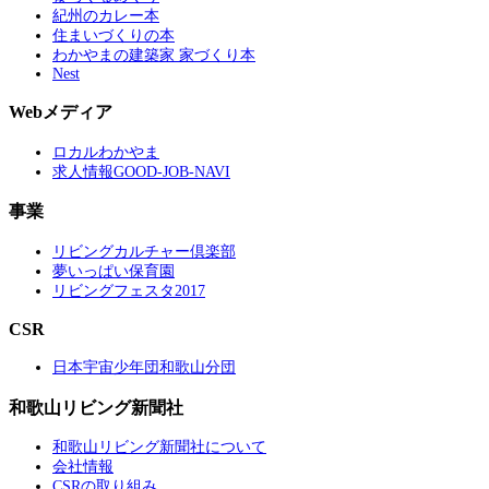
紀州のカレー本
住まいづくりの本
わかやまの建築家 家づくり本
Nest
Webメディア
ロカルわかやま
求人情報GOOD-JOB-NAVI
事業
リビングカルチャー倶楽部
夢いっぱい保育園
リビングフェスタ2017
CSR
日本宇宙少年団和歌山分団
和歌山リビング新聞社
和歌山リビング新聞社について
会社情報
CSRの取り組み