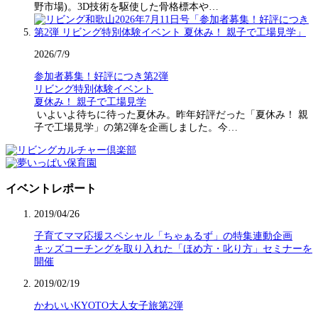
野市場)。3D技術を駆使した骨格標本や…
2026/7/9
参加者募集！好評につき第2弾
リビング特別体験イベント
夏休み！ 親子で工場見学
いよいよ待ちに待った夏休み。昨年好評だった「夏休み！ 親
子で工場見学」の第2弾を企画しました。今…
イベントレポート
2019/04/26
子育てママ応援スペシャル「ちゃぁるず」の特集連動企画
キッズコーチングを取り入れた「ほめ方・叱り方」セミナーを
開催
2019/02/19
かわいいKYOTO大人女子旅第2弾