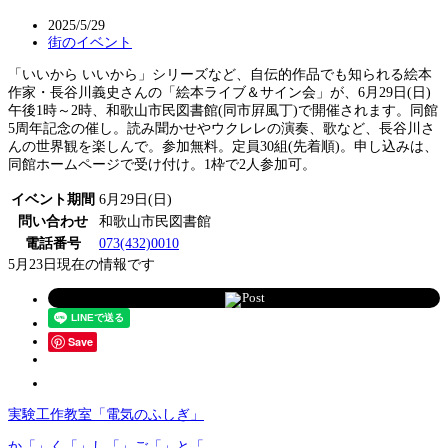
2025/5/29
街のイベント
「いいから いいから」シリーズなど、自伝的作品でも知られる絵本
作家・長谷川義史さんの「絵本ライブ＆サイン会」が、6月29日(日)
午後1時～2時、和歌山市民図書館(同市屛風丁)で開催されます。同館
5周年記念の催し。読み聞かせやウクレレの演奏、歌など、長谷川さ
んの世界観を楽しんで。参加無料。定員30組(先着順)。申し込みは、
同館ホームページで受け付け。1枠で2人参加可。
イベント期間
6月29日(日)
問い合わせ
和歌山市民図書館
電話番号
073(432)0010
5月23日現在の情報です
Post
Save
実験工作教室「電気のふしぎ」
か「」く「」し「」ご「」と「