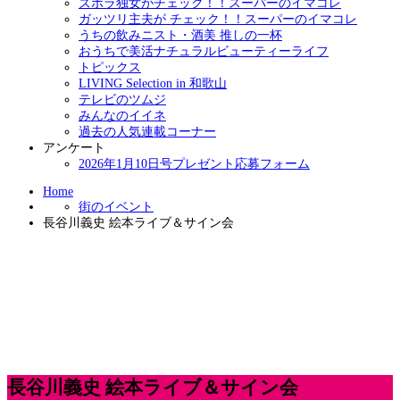
ズボラ独女がチェック！！スーパーのイマコレ
ガッツリ主夫が チェック！！スーパーのイマコレ
うちの飲みニスト・酒美 推しの一杯
おうちで美活ナチュラルビューティーライフ
トピックス
LIVING Selection in 和歌山
テレビのツムジ
みんなのイイネ
過去の人気連載コーナー
アンケート
2026年1月10日号プレゼント応募フォーム
Home
街のイベント
長谷川義史 絵本ライブ＆サイン会
長谷川義史 絵本ライブ＆サイン会