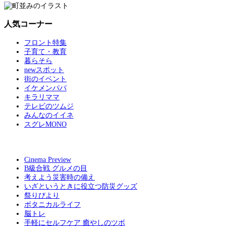
人気コーナー
フロント特集
子育て・教育
暮らそら
newスポット
街のイベント
イケメンパパ
キラリママ
テレビのツムジ
みんなのイイネ
スグレMONO
Cinema Preview
B級合戦 グルメの目
考えよう災害時の備え
いざというときに役立つ防災グッズ
祭りびより
ボタニカルライフ
脳トレ
手軽にセルフケア 癒やしのツボ