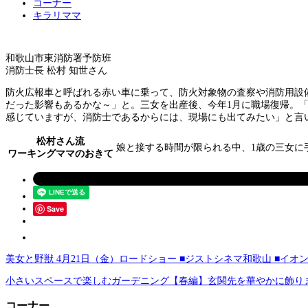
コーナー
キラリママ
和歌山市東消防署予防班
消防士長 松村 知世さん
防火広報車と呼ばれる赤い車に乗って、防火対象物の査察や消防用設
だった影響もあるかな～」と。三女を出産後、今年1月に職場復帰。
感じていますが、消防士であるからには、現場にも出てみたい」と言
松村さん流
娘と接する時間が限られる中、1歳の三女に
ワーキングママのおきて
Save
美女と野獣 4月21日（金）ロードショー ■ジストシネマ和歌山 ■イオ
小さいスペースで楽しむガーデニング【春編】玄関先を華やかに飾り
コーナー