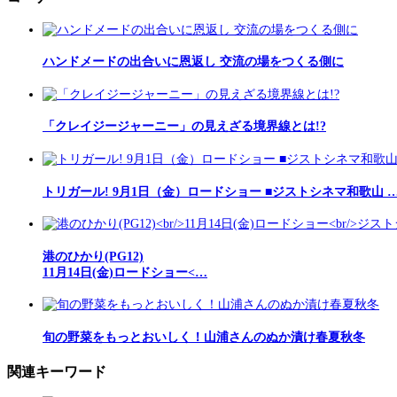
ハンドメードの出合いに恩返し 交流の場をつくる側に
「クレイジージャーニー」の見えざる境界線とは!?
トリガール! 9月1日（金）ロードショー ■ジストシネマ和歌山 
港のひかり(PG12)
11月14日(金)ロードショー<…
旬の野菜をもっとおいしく！山浦さんのぬか漬け春夏秋冬
関連キーワード