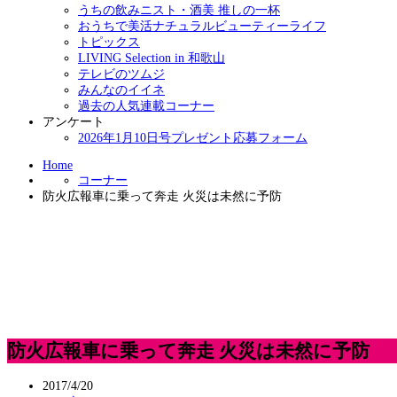
うちの飲みニスト・酒美 推しの一杯
おうちで美活ナチュラルビューティーライフ
トピックス
LIVING Selection in 和歌山
テレビのツムジ
みんなのイイネ
過去の人気連載コーナー
アンケート
2026年1月10日号プレゼント応募フォーム
Home
コーナー
防火広報車に乗って奔走 火災は未然に予防
防火広報車に乗って奔走 火災は未然に予防
2017/4/20