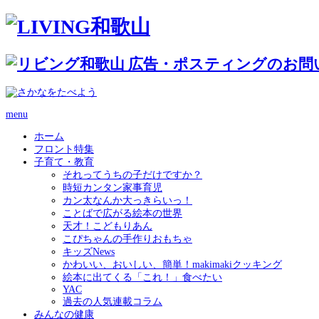
menu
ホーム
フロント特集
子育て・教育
それってうちの子だけですか？
時短カンタン家事育児
カン太なんか大っきらいっ！
ことばで広がる絵本の世界
天才！こどもりあん
こぴちゃんの手作りおもちゃ
キッズNews
かわいい、おいしい、簡単！makimakiクッキング
絵本に出てくる「これ！」食べたい
YAC
過去の人気連載コラム
みんなの健康