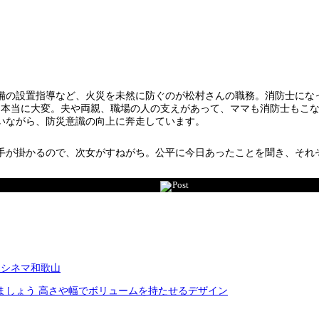
備の設置指導など、火災を未然に防ぐのが松村さんの職務。消防士にな
「本当に大変。夫や両親、職場の人の支えがあって、ママも消防士もこ
いながら、防災意識の向上に奔走しています。
手が掛かるので、次女がすねがち。公平に今日あったことを聞き、それ
Post
ンシネマ和歌山
ましょう 高さや幅でボリュームを持たせるデザイン