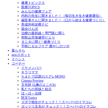
健康トピックス
医療TOPICS
みんなの健康フェア
内科の先生に聞きました！（毎日生き生き健康通信）
歯医者さんに聞きました！（口から始まる健康づくり）
形成外科診療ナビ
協会けんぽ
治療の最前線！専門医に聞く
和歌山市保健所だより
タニタに聞く! 健康づくり
手軽にセルフケア 癒やしのツボ
暮らそら
newスポット
イベント
コーナー
イケメンパパ
キラリママ
ちまたで話題のスグレMONO
Cinema Preview
文化財 仏像のよこがお
私たちの視線と始点
ほ～ほ～法律
防災Topics
ズボラ独女がチェック！！スーパーのイマコレ
ガッツリ主夫が チェック！！スーパーのイマコレ