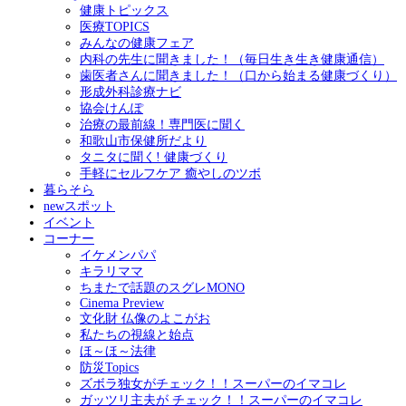
健康トピックス
医療TOPICS
みんなの健康フェア
内科の先生に聞きました！（毎日生き生き健康通信）
歯医者さんに聞きました！（口から始まる健康づくり）
形成外科診療ナビ
協会けんぽ
治療の最前線！専門医に聞く
和歌山市保健所だより
タニタに聞く! 健康づくり
手軽にセルフケア 癒やしのツボ
暮らそら
newスポット
イベント
コーナー
イケメンパパ
キラリママ
ちまたで話題のスグレMONO
Cinema Preview
文化財 仏像のよこがお
私たちの視線と始点
ほ～ほ～法律
防災Topics
ズボラ独女がチェック！！スーパーのイマコレ
ガッツリ主夫が チェック！！スーパーのイマコレ