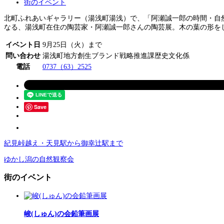
街のイベント
北町ふれあいギャラリー（湯浅町湯浅）で、「阿瀬誠一郎の時間・自然
なる、湯浅町在住の陶芸家・阿瀬誠一郎さんの陶芸展。木の葉の形を
イベント日
9月25日（火）まで
問い合わせ
湯浅町地方創生ブランド戦略推進課歴史文化係
電話
0737（63）2525
Save
紀見峠越え・天見駅から御幸辻駅まで
ゆかし潟の自然観察会
街のイベント
峻(しゅん)の会鉛筆画展