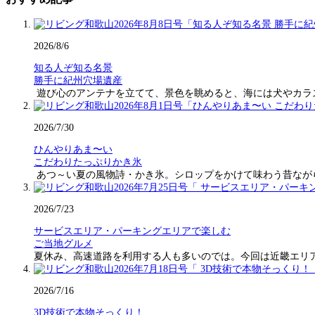
2026/8/6
知る人ぞ知る名景
勝手に紀州穴場遺産
遊び心のアンテナを立てて、景色を眺めると、海には犬やカラ
2026/7/30
ひんやりあま〜い
こだわりたっぷりかき氷
あつ～い夏の風物詩・かき氷。シロップをかけて味わう昔なが
2026/7/23
サービスエリア・パーキングエリアで楽しむ
ご当地グルメ
夏休み、高速道路を利用する人も多いのでは。今回は近畿エリ
2026/7/16
3D技術で本物そっくり！