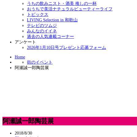
うちの飲みニスト・酒美 推しの一杯
おうちで美活ナチュラルビューティーライフ
トピックス
LIVING Selection in 和歌山
テレビのツムジ
みんなのイイネ
過去の人気連載コーナー
アンケート
2026年1月10日号プレゼント応募フォーム
Home
街のイベント
阿瀬誠一郎陶芸展
阿瀬誠一郎陶芸展
2018/8/30