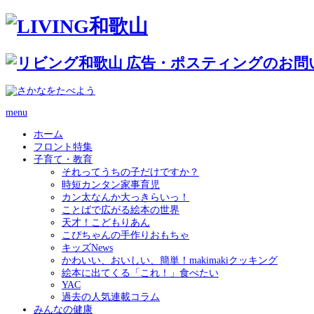
menu
ホーム
フロント特集
子育て・教育
それってうちの子だけですか？
時短カンタン家事育児
カン太なんか大っきらいっ！
ことばで広がる絵本の世界
天才！こどもりあん
こぴちゃんの手作りおもちゃ
キッズNews
かわいい、おいしい、簡単！makimakiクッキング
絵本に出てくる「これ！」食べたい
YAC
過去の人気連載コラム
みんなの健康