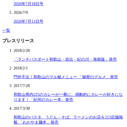
2026年7月18日号
2026/7/9
2026年7月11日号
一覧
プレスリリース
2018/2/28
「ランチパスポート和歌山・岩出・紀の川・海南版」発売
2018/2/1
門外不出！和歌山のマル秘メニュー 「秘密のグルメ」発売
2017/7/28
和歌山県内225のカレーが一冊に。感動的にカレーが好きにな
ります！「紀州のカレー本」発売
2017/3/30
和歌山のパスタ、うどん・そば、ラーメンのお店を213店舗掲
載 「わかやま麺本」発売