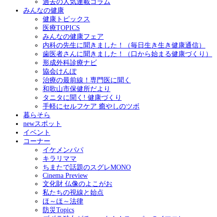
過去の人気連載コラム
みんなの健康
健康トピックス
医療TOPICS
みんなの健康フェア
内科の先生に聞きました！（毎日生き生き健康通信）
歯医者さんに聞きました！（口から始まる健康づくり）
形成外科診療ナビ
協会けんぽ
治療の最前線！専門医に聞く
和歌山市保健所だより
タニタに聞く! 健康づくり
手軽にセルフケア 癒やしのツボ
暮らそら
newスポット
イベント
コーナー
イケメンパパ
キラリママ
ちまたで話題のスグレMONO
Cinema Preview
文化財 仏像のよこがお
私たちの視線と始点
ほ～ほ～法律
防災Topics