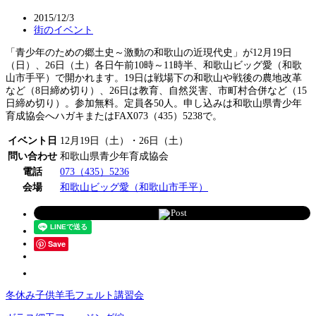
2015/12/3
街のイベント
「青少年のための郷土史～激動の和歌山の近現代史」が12月19日
（日）、26日（土）各日午前10時～11時半、和歌山ビッグ愛（和歌
山市手平）で開かれます。19日は戦場下の和歌山や戦後の農地改革
など（8日締め切り）、26日は教育、自然災害、市町村合併など（15
日締め切り）。参加無料。定員各50人。申し込みは和歌山県青少年
育成協会へハガキまたはFAX073（435）5238で。
イベント日
12月19日（土）・26日（土）
問い合わせ
和歌山県青少年育成協会
電話
073（435）5236
会場
和歌山ビッグ愛（和歌山市手平）
Post
Save
冬休み子供羊毛フェルト講習会