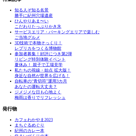
知る人ぞ知る名景
勝手に紀州穴場遺産
ひんやりあま〜い
こだわりたっぷりかき氷
サービスエリア・パーキングエリアで楽しむ
ご当地グルメ
3D技術で本物そっくり！
レプリカをつくる博物館
参加者募集！好評につき第2弾
リビング特別体験イベント
夏休み！ 親子で工場見学
私たちの視線・始点 拡大版！
身近な自然が世界を広げる！
自転車の“青切符”運用3カ月
あなたの運転大丈夫？
ジメジメな日も心地よく
梅雨は香りでリフレッシュ
発行物
カフェわかやま2023
まちぐるめぐり
紀州のカレー本