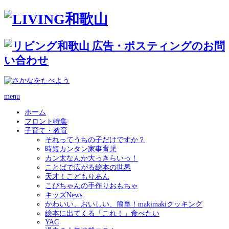
menu
ホーム
フロント特集
子育て・教育
それってうちの子だけですか？
時短カンタン家事育児
カン太なんか大っきらいっ！
ことばで広がる絵本の世界
天才！こどもりあん
こぴちゃんの手作りおもちゃ
キッズNews
かわいい、おいしい、簡単！makimakiクッキング
絵本に出てくる「これ！」食べたい
YAC