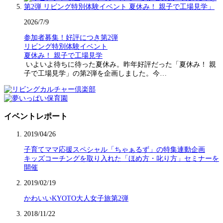
2026/7/9
参加者募集！好評につき第2弾
リビング特別体験イベント
夏休み！ 親子で工場見学
いよいよ待ちに待った夏休み。昨年好評だった「夏休み！ 親
子で工場見学」の第2弾を企画しました。今…
イベントレポート
2019/04/26
子育てママ応援スペシャル「ちゃぁるず」の特集連動企画
キッズコーチングを取り入れた「ほめ方・叱り方」セミナーを
開催
2019/02/19
かわいいKYOTO大人女子旅第2弾
2018/11/22