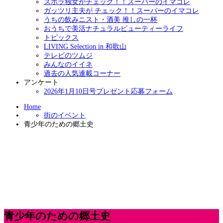
ズボラ独女がチェック！！スーパーのイマコレ
ガッツリ主夫が チェック！！スーパーのイマコレ
うちの飲みニスト・酒美 推しの一杯
おうちで美活ナチュラルビューティーライフ
トピックス
LIVING Selection in 和歌山
テレビのツムジ
みんなのイイネ
過去の人気連載コーナー
アンケート
2026年1月10日号プレゼント応募フォーム
Home
街のイベント
青少年のための郷土史
青少年のための郷土史