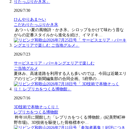
2026/7/30
ひんやりあま〜い
こだわりたっぷりかき氷
あつ～い夏の風物詩・かき氷。シロップをかけて味わう昔な
がらの定番スタイルから進化を続け、イマドキ…
2026/7/23
サービスエリア・パーキングエリアで楽しむ
ご当地グルメ
夏休み、高速道路を利用する人も多いのでは。今回は近畿エリ
アのリビング新聞編集部の合同企画。5府県の…
2026/7/16
3D技術で本物そっくり！
レプリカをつくる博物館
昨年10月に開館した「レプリカをつくる博物館」(紀美野町神
野市場)。3D技術を駆使した骨格標本や…