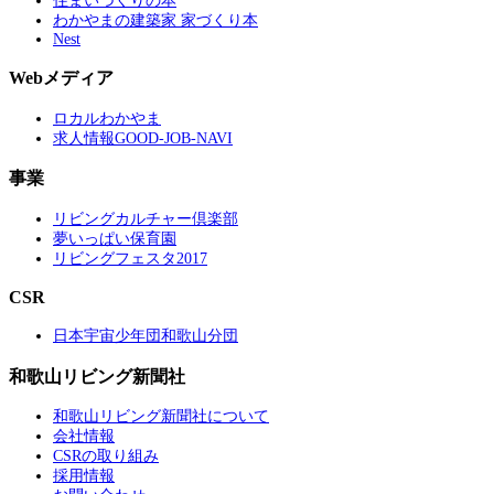
住まいづくりの本
わかやまの建築家 家づくり本
Nest
Webメディア
ロカルわかやま
求人情報GOOD-JOB-NAVI
事業
リビングカルチャー倶楽部
夢いっぱい保育園
リビングフェスタ2017
CSR
日本宇宙少年団和歌山分団
和歌山リビング新聞社
和歌山リビング新聞社について
会社情報
CSRの取り組み
採用情報