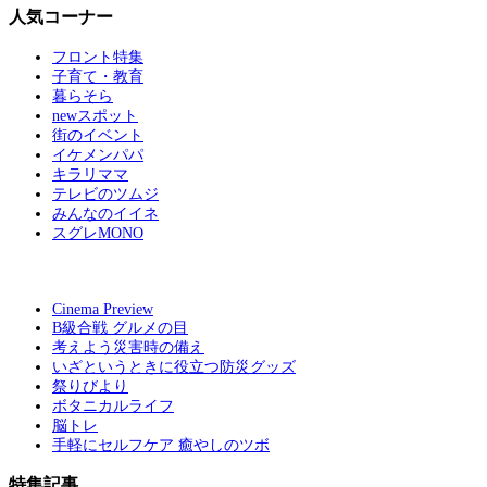
人気コーナー
フロント特集
子育て・教育
暮らそら
newスポット
街のイベント
イケメンパパ
キラリママ
テレビのツムジ
みんなのイイネ
スグレMONO
Cinema Preview
B級合戦 グルメの目
考えよう災害時の備え
いざというときに役立つ防災グッズ
祭りびより
ボタニカルライフ
脳トレ
手軽にセルフケア 癒やしのツボ
特集記事