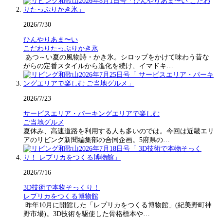
2026/7/30
ひんやりあま〜い
こだわりたっぷりかき氷
あつ～い夏の風物詩・かき氷。シロップをかけて味わう昔な
がらの定番スタイルから進化を続け、イマドキ…
2026/7/23
サービスエリア・パーキングエリアで楽しむ
ご当地グルメ
夏休み、高速道路を利用する人も多いのでは。今回は近畿エリ
アのリビング新聞編集部の合同企画。5府県の…
2026/7/16
3D技術で本物そっくり！
レプリカをつくる博物館
昨年10月に開館した「レプリカをつくる博物館」(紀美野町神
野市場)。3D技術を駆使した骨格標本や…