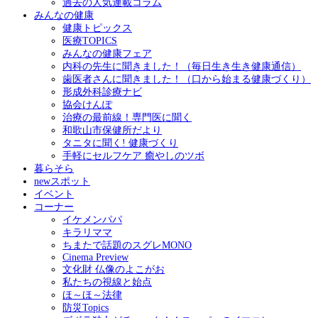
過去の人気連載コラム
みんなの健康
健康トピックス
医療TOPICS
みんなの健康フェア
内科の先生に聞きました！（毎日生き生き健康通信）
歯医者さんに聞きました！（口から始まる健康づくり）
形成外科診療ナビ
協会けんぽ
治療の最前線！専門医に聞く
和歌山市保健所だより
タニタに聞く! 健康づくり
手軽にセルフケア 癒やしのツボ
暮らそら
newスポット
イベント
コーナー
イケメンパパ
キラリママ
ちまたで話題のスグレMONO
Cinema Preview
文化財 仏像のよこがお
私たちの視線と始点
ほ～ほ～法律
防災Topics