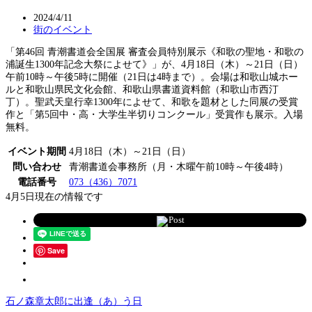
2024/4/11
街のイベント
「第46回 青潮書道会全国展 審査会員特別展示《和歌の聖地・和歌の
浦誕生1300年記念大祭によせて》」が、4月18日（木）～21日（日）
午前10時～午後5時に開催（21日は4時まで）。会場は和歌山城ホー
ルと和歌山県民文化会館、和歌山県書道資料館（和歌山市西汀
丁）。聖武天皇行幸1300年によせて、和歌を題材とした同展の受賞
作と「第5回中・高・大学生半切りコンクール」受賞作も展示。入場
無料。
イベント期間
4月18日（木）～21日（日）
問い合わせ
青潮書道会事務所（月・木曜午前10時～午後4時）
電話番号
073（436）7071
4月5日現在の情報です
Post
Save
石ノ森章太郎に出逢（あ）う日