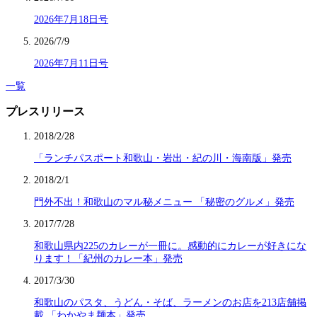
2026年7月18日号
2026/7/9
2026年7月11日号
一覧
プレスリリース
2018/2/28
「ランチパスポート和歌山・岩出・紀の川・海南版」発売
2018/2/1
門外不出！和歌山のマル秘メニュー 「秘密のグルメ」発売
2017/7/28
和歌山県内225のカレーが一冊に。感動的にカレーが好きにな
ります！「紀州のカレー本」発売
2017/3/30
和歌山のパスタ、うどん・そば、ラーメンのお店を213店舗掲
載 「わかやま麺本」発売