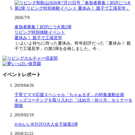
2026/7/9
参加者募集！好評につき第2弾
リビング特別体験イベント
夏休み！ 親子で工場見学
いよいよ待ちに待った夏休み。昨年好評だった「夏休み！ 親
子で工場見学」の第2弾を企画しました。今…
イベントレポート
2019/04/26
子育てママ応援スペシャル「ちゃぁるず」の特集連動企画
キッズコーチングを取り入れた「ほめ方・叱り方」セミナーを
開催
2019/02/19
かわいいKYOTO大人女子旅第2弾
2018/11/22