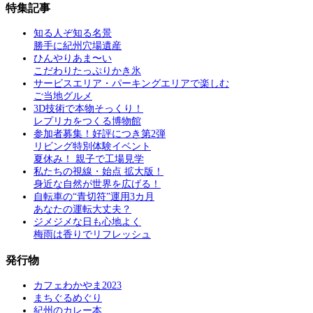
特集記事
知る人ぞ知る名景
勝手に紀州穴場遺産
ひんやりあま〜い
こだわりたっぷりかき氷
サービスエリア・パーキングエリアで楽しむ
ご当地グルメ
3D技術で本物そっくり！
レプリカをつくる博物館
参加者募集！好評につき第2弾
リビング特別体験イベント
夏休み！ 親子で工場見学
私たちの視線・始点 拡大版！
身近な自然が世界を広げる！
自転車の“青切符”運用3カ月
あなたの運転大丈夫？
ジメジメな日も心地よく
梅雨は香りでリフレッシュ
発行物
カフェわかやま2023
まちぐるめぐり
紀州のカレー本