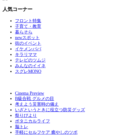
人気コーナー
フロント特集
子育て・教育
暮らそら
newスポット
街のイベント
イケメンパパ
キラリママ
テレビのツムジ
みんなのイイネ
スグレMONO
Cinema Preview
B級合戦 グルメの目
考えよう災害時の備え
いざというときに役立つ防災グッズ
祭りびより
ボタニカルライフ
脳トレ
手軽にセルフケア 癒やしのツボ