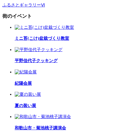
ふるさとギャラリーⅥ
街のイベント
ミニ苔(こけ)盆栽づくり教室
平野佳代子クッキング
紀陽会展
夏の装い展
和歌山市・菊池桃子講演会