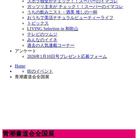
ズボラ独女がチェック！！スーパーのイマコレ
ガッツリ主夫が チェック！！スーパーのイマコレ
うちの飲みニスト・酒美 推しの一杯
おうちで美活ナチュラルビューティーライフ
トピックス
LIVING Selection in 和歌山
テレビのツムジ
みんなのイイネ
過去の人気連載コーナー
アンケート
2026年1月10日号プレゼント応募フォーム
Home
街のイベント
青潮書道会全国展
青潮書道会全国展