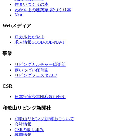
住まいづくりの本
わかやまの建築家 家づくり本
Nest
Webメディア
ロカルわかやま
求人情報GOOD-JOB-NAVI
事業
リビングカルチャー倶楽部
夢いっぱい保育園
リビングフェスタ2017
CSR
日本宇宙少年団和歌山分団
和歌山リビング新聞社
和歌山リビング新聞社について
会社情報
CSRの取り組み
採用情報