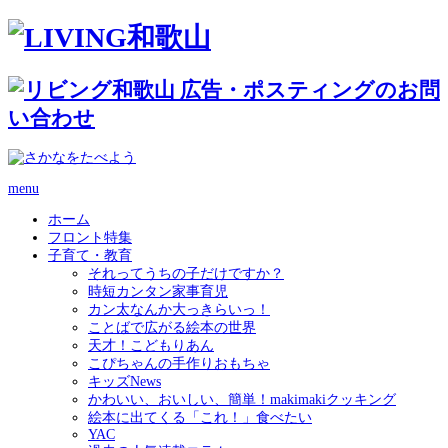
menu
ホーム
フロント特集
子育て・教育
それってうちの子だけですか？
時短カンタン家事育児
カン太なんか大っきらいっ！
ことばで広がる絵本の世界
天才！こどもりあん
こぴちゃんの手作りおもちゃ
キッズNews
かわいい、おいしい、簡単！makimakiクッキング
絵本に出てくる「これ！」食べたい
YAC