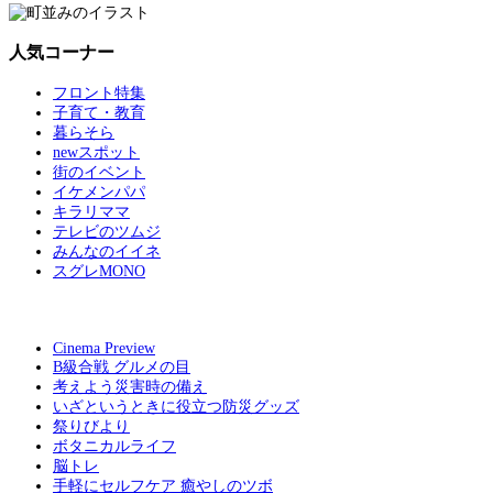
人気コーナー
フロント特集
子育て・教育
暮らそら
newスポット
街のイベント
イケメンパパ
キラリママ
テレビのツムジ
みんなのイイネ
スグレMONO
Cinema Preview
B級合戦 グルメの目
考えよう災害時の備え
いざというときに役立つ防災グッズ
祭りびより
ボタニカルライフ
脳トレ
手軽にセルフケア 癒やしのツボ