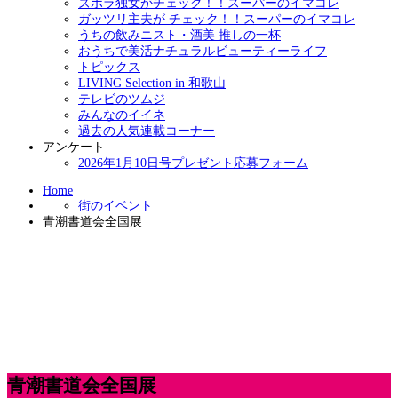
ズボラ独女がチェック！！スーパーのイマコレ
ガッツリ主夫が チェック！！スーパーのイマコレ
うちの飲みニスト・酒美 推しの一杯
おうちで美活ナチュラルビューティーライフ
トピックス
LIVING Selection in 和歌山
テレビのツムジ
みんなのイイネ
過去の人気連載コーナー
アンケート
2026年1月10日号プレゼント応募フォーム
Home
街のイベント
青潮書道会全国展
青潮書道会全国展