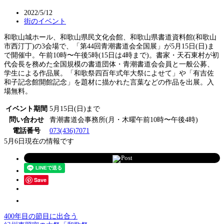
2022/5/12
街のイベント
和歌山城ホール、和歌山県民文化会館、和歌山県書道資料館(和歌山
市西汀丁)の3会場で、「第44回青潮書道会全国展」が5月15日(日)ま
で開催中。午前10時〜午後5時(15日は4時まで)。書家・天石東村が初
代会長を務めた全国規模の書道団体・青潮書道会会員と一般公募、
学生による作品展。「和歌祭四百年式年大祭によせて」や「有吉佐
和子記念館開館記念」を題材に描かれた言葉などの作品を出展。入
場無料。
イベント期間
5月15日(日)まで
問い合わせ
青潮書道会事務所(月・木曜午前10時〜午後4時)
電話番号
073(436)7071
5月6日現在の情報です
Post
Save
400年目の節目に出合う