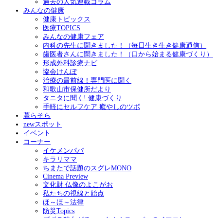
過去の人気連載コラム
みんなの健康
健康トピックス
医療TOPICS
みんなの健康フェア
内科の先生に聞きました！（毎日生き生き健康通信）
歯医者さんに聞きました！（口から始まる健康づくり）
形成外科診療ナビ
協会けんぽ
治療の最前線！専門医に聞く
和歌山市保健所だより
タニタに聞く! 健康づくり
手軽にセルフケア 癒やしのツボ
暮らそら
newスポット
イベント
コーナー
イケメンパパ
キラリママ
ちまたで話題のスグレMONO
Cinema Preview
文化財 仏像のよこがお
私たちの視線と始点
ほ～ほ～法律
防災Topics