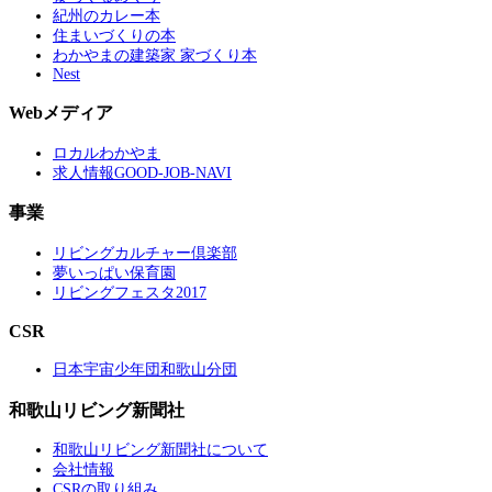
紀州のカレー本
住まいづくりの本
わかやまの建築家 家づくり本
Nest
Webメディア
ロカルわかやま
求人情報GOOD-JOB-NAVI
事業
リビングカルチャー倶楽部
夢いっぱい保育園
リビングフェスタ2017
CSR
日本宇宙少年団和歌山分団
和歌山リビング新聞社
和歌山リビング新聞社について
会社情報
CSRの取り組み