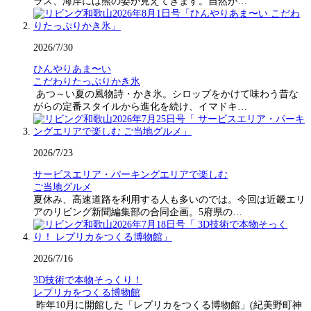
ラス、海岸には熊の姿が見えてきます。自然が…
2026/7/30
ひんやりあま〜い
こだわりたっぷりかき氷
あつ～い夏の風物詩・かき氷。シロップをかけて味わう昔な
がらの定番スタイルから進化を続け、イマドキ…
2026/7/23
サービスエリア・パーキングエリアで楽しむ
ご当地グルメ
夏休み、高速道路を利用する人も多いのでは。今回は近畿エリ
アのリビング新聞編集部の合同企画。5府県の…
2026/7/16
3D技術で本物そっくり！
レプリカをつくる博物館
昨年10月に開館した「レプリカをつくる博物館」(紀美野町神