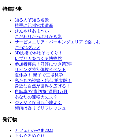
特集記事
知る人ぞ知る名景
勝手に紀州穴場遺産
ひんやりあま〜い
こだわりたっぷりかき氷
サービスエリア・パーキングエリアで楽しむ
ご当地グルメ
3D技術で本物そっくり！
レプリカをつくる博物館
参加者募集！好評につき第2弾
リビング特別体験イベント
夏休み！ 親子で工場見学
私たちの視線・始点 拡大版！
身近な自然が世界を広げる！
自転車の“青切符”運用3カ月
あなたの運転大丈夫？
ジメジメな日も心地よく
梅雨は香りでリフレッシュ
発行物
カフェわかやま2023
まちぐるめぐり