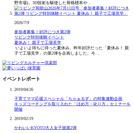
野市場)。3D技術を駆使した骨格標本や…
2026/7/9
参加者募集！好評につき第2弾
リビング特別体験イベント
夏休み！ 親子で工場見学
いよいよ待ちに待った夏休み。昨年好評だった「夏休み！ 親
子で工場見学」の第2弾を企画しました。今…
イベントレポート
2019/04/26
子育てママ応援スペシャル「ちゃぁるず」の特集連動企画
キッズコーチングを取り入れた「ほめ方・叱り方」セミナーを
開催
2019/02/19
かわいいKYOTO大人女子旅第2弾