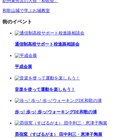
紀州東照宮の大祭「和歌祭」
和歌山城で学ぶお城教室
街のイベント
通信制高校サポート校進路相談会
平成会展
音楽を使って運動を楽しもう！
歩っ! 歩っ! 歩っ!ウォーキングDE和歌の浦
昴宿窯（すばるがま） 田中利三・恵津子陶展