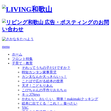
menu
ホーム
フロント特集
子育て・教育
それってうちの子だけですか？
時短カンタン家事育児
カン太なんか大っきらいっ！
ことばで広がる絵本の世界
天才！こどもりあん
こぴちゃんの手作りおもちゃ
キッズNews
かわいい、おいしい、簡単！makimakiクッキング
絵本に出てくる「これ！」食べたい
YAC