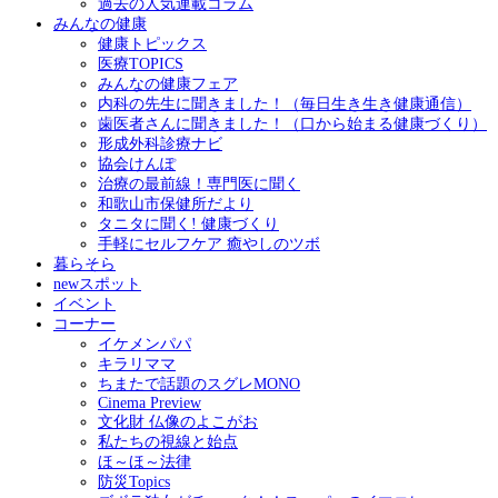
過去の人気連載コラム
みんなの健康
健康トピックス
医療TOPICS
みんなの健康フェア
内科の先生に聞きました！（毎日生き生き健康通信）
歯医者さんに聞きました！（口から始まる健康づくり）
形成外科診療ナビ
協会けんぽ
治療の最前線！専門医に聞く
和歌山市保健所だより
タニタに聞く! 健康づくり
手軽にセルフケア 癒やしのツボ
暮らそら
newスポット
イベント
コーナー
イケメンパパ
キラリママ
ちまたで話題のスグレMONO
Cinema Preview
文化財 仏像のよこがお
私たちの視線と始点
ほ～ほ～法律
防災Topics