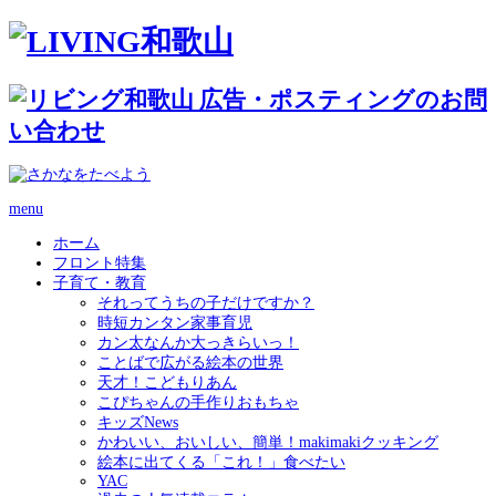
menu
ホーム
フロント特集
子育て・教育
それってうちの子だけですか？
時短カンタン家事育児
カン太なんか大っきらいっ！
ことばで広がる絵本の世界
天才！こどもりあん
こぴちゃんの手作りおもちゃ
キッズNews
かわいい、おいしい、簡単！makimakiクッキング
絵本に出てくる「これ！」食べたい
YAC