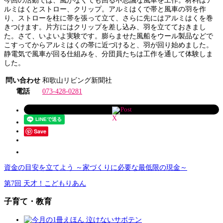
今回の活動では、風がなくても回る不思議な風車を工作。材料はア
ルミはくとストロー、クリップ。アルミはくで帯と風車の羽を作
り、ストローを柱に帯を張って立て、さらに先にはアルミはくを巻
きつけます。片方にはクリップを差し込み、羽を立てておきまし
た。さて、いよいよ実験です。膨らませた風船をウール製品などで
こすってからアルミはくの帯に近づけると、羽が回り始めました。
静電気で風車が回る仕組みを、分団員たちは工作を通して体験しま
した。
問い合わせ
和歌山リビング新聞社
電話
073-428-0281
Post
Save
資金の目安を立てよう ～家づくりに必要な最低限の現金～
第7回 天才！こどもりあん
子育て・教育