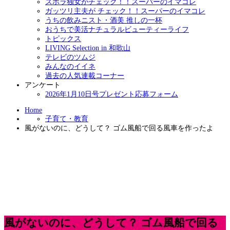
ズボラ独女がチェック！！スーパーのイマコレ
ガッツリ主夫が チェック！！スーパーのイマコレ
うちの飲みニスト・酒美 推しの一杯
おうちで美活ナチュラルビューティーライフ
トピックス
LIVING Selection in 和歌山
テレビのツムジ
みんなのイイネ
過去の人気連載コーナー
アンケート
2026年1月10日号プレゼント応募フォーム
Home
子育て・教育
風がないのに、どうして？ ゴム風船で回る風車を作ったよ
風がないのに、どうして？ ゴム風船で回る