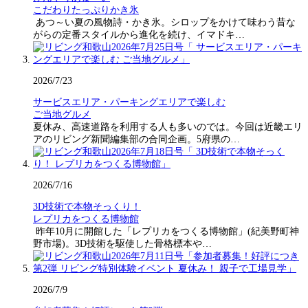
こだわりたっぷりかき氷
あつ～い夏の風物詩・かき氷。シロップをかけて味わう昔な
がらの定番スタイルから進化を続け、イマドキ…
2026/7/23
サービスエリア・パーキングエリアで楽しむ
ご当地グルメ
夏休み、高速道路を利用する人も多いのでは。今回は近畿エリ
アのリビング新聞編集部の合同企画。5府県の…
2026/7/16
3D技術で本物そっくり！
レプリカをつくる博物館
昨年10月に開館した「レプリカをつくる博物館」(紀美野町神
野市場)。3D技術を駆使した骨格標本や…
2026/7/9