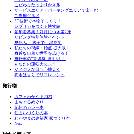
こだわりたっぷりかき氷
サービスエリア・パーキングエリアで楽しむ
ご当地グルメ
3D技術で本物そっくり！
レプリカをつくる博物館
参加者募集！好評につき第2弾
リビング特別体験イベント
夏休み！ 親子で工場見学
私たちの視線・始点 拡大版！
身近な自然が世界を広げる！
自転車の“青切符”運用3カ月
あなたの運転大丈夫？
ジメジメな日も心地よく
梅雨は香りでリフレッシュ
発行物
カフェわかやま2023
まちぐるめぐり
紀州のカレー本
住まいづくりの本
わかやまの建築家 家づくり本
Nest
Webメディア