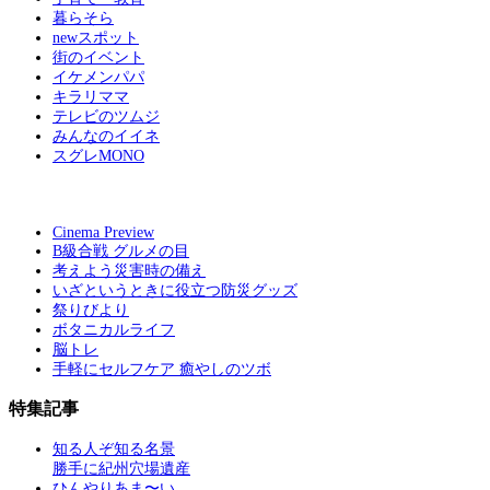
暮らそら
newスポット
街のイベント
イケメンパパ
キラリママ
テレビのツムジ
みんなのイイネ
スグレMONO
Cinema Preview
B級合戦 グルメの目
考えよう災害時の備え
いざというときに役立つ防災グッズ
祭りびより
ボタニカルライフ
脳トレ
手軽にセルフケア 癒やしのツボ
特集記事
知る人ぞ知る名景
勝手に紀州穴場遺産
ひんやりあま〜い