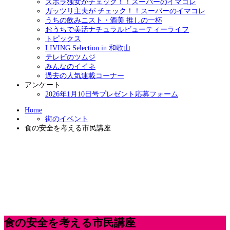
ズボラ独女がチェック！！スーパーのイマコレ
ガッツリ主夫が チェック！！スーパーのイマコレ
うちの飲みニスト・酒美 推しの一杯
おうちで美活ナチュラルビューティーライフ
トピックス
LIVING Selection in 和歌山
テレビのツムジ
みんなのイイネ
過去の人気連載コーナー
アンケート
2026年1月10日号プレゼント応募フォーム
Home
街のイベント
食の安全を考える市民講座
食の安全を考える市民講座