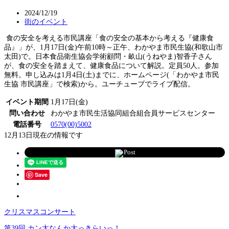
2024/12/19
街のイベント
食の安全を考える市民講座「食の安全の基本から考える『健康食
品』」が、1月17日(金)午前10時～正午、わかやま市民生協(和歌山市
太田)で。日本食品衛生協会学術顧問・畝山(うねやま)智香子さん
が、食の安全を踏まえて、健康食品について解説。定員50人。参加
無料。申し込みは1月4日(土)までに、ホームページ(「わかやま市民
生協 市民講座」で検索)から。ユーチューブでライブ配信。
イベント期間
1月17日(金)
問い合わせ
わかやま市民生活協同組合組合員サービスセンター
電話番号
0570(00)5002
12月13日現在の情報です
Post
Save
クリスマスコンサート
第39回 カン太なんか大っきらいっ！