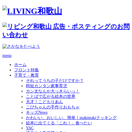
menu
ホーム
フロント特集
子育て・教育
それってうちの子だけですか？
時短カンタン家事育児
カン太なんか大っきらいっ！
ことばで広がる絵本の世界
天才！こどもりあん
こぴちゃんの手作りおもちゃ
キッズNews
かわいい、おいしい、簡単！makimakiクッキング
絵本に出てくる「これ！」食べたい
YAC