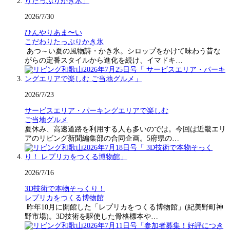
2026/7/30
ひんやりあま〜い
こだわりたっぷりかき氷
あつ～い夏の風物詩・かき氷。シロップをかけて味わう昔な
がらの定番スタイルから進化を続け、イマドキ…
2026/7/23
サービスエリア・パーキングエリアで楽しむ
ご当地グルメ
夏休み、高速道路を利用する人も多いのでは。今回は近畿エリ
アのリビング新聞編集部の合同企画。5府県の…
2026/7/16
3D技術で本物そっくり！
レプリカをつくる博物館
昨年10月に開館した「レプリカをつくる博物館」(紀美野町神
野市場)。3D技術を駆使した骨格標本や…