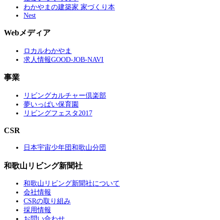
わかやまの建築家 家づくり本
Nest
Webメディア
ロカルわかやま
求人情報GOOD-JOB-NAVI
事業
リビングカルチャー倶楽部
夢いっぱい保育園
リビングフェスタ2017
CSR
日本宇宙少年団和歌山分団
和歌山リビング新聞社
和歌山リビング新聞社について
会社情報
CSRの取り組み
採用情報
お問い合わせ