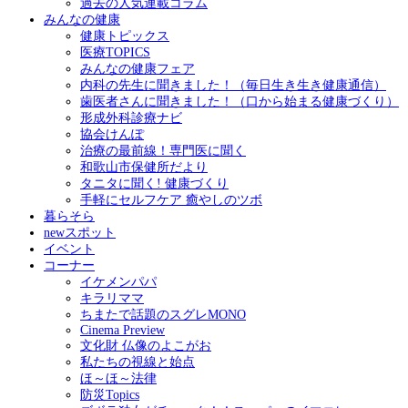
過去の人気連載コラム
みんなの健康
健康トピックス
医療TOPICS
みんなの健康フェア
内科の先生に聞きました！（毎日生き生き健康通信）
歯医者さんに聞きました！（口から始まる健康づくり）
形成外科診療ナビ
協会けんぽ
治療の最前線！専門医に聞く
和歌山市保健所だより
タニタに聞く! 健康づくり
手軽にセルフケア 癒やしのツボ
暮らそら
newスポット
イベント
コーナー
イケメンパパ
キラリママ
ちまたで話題のスグレMONO
Cinema Preview
文化財 仏像のよこがお
私たちの視線と始点
ほ～ほ～法律
防災Topics