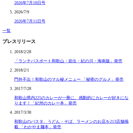
2026年7月18日号
2026/7/9
2026年7月11日号
一覧
プレスリリース
2018/2/28
「ランチパスポート和歌山・岩出・紀の川・海南版」発売
2018/2/1
門外不出！和歌山のマル秘メニュー 「秘密のグルメ」発売
2017/7/28
和歌山県内225のカレーが一冊に。感動的にカレーが好きにな
ります！「紀州のカレー本」発売
2017/3/30
和歌山のパスタ、うどん・そば、ラーメンのお店を213店舗掲
載 「わかやま麺本」発売