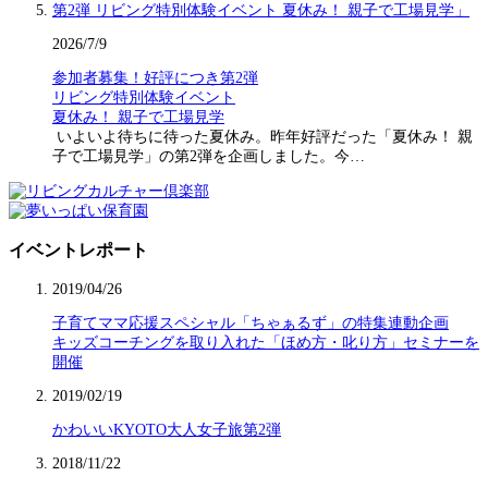
2026/7/9
参加者募集！好評につき第2弾
リビング特別体験イベント
夏休み！ 親子で工場見学
いよいよ待ちに待った夏休み。昨年好評だった「夏休み！ 親
子で工場見学」の第2弾を企画しました。今…
イベントレポート
2019/04/26
子育てママ応援スペシャル「ちゃぁるず」の特集連動企画
キッズコーチングを取り入れた「ほめ方・叱り方」セミナーを
開催
2019/02/19
かわいいKYOTO大人女子旅第2弾
2018/11/22