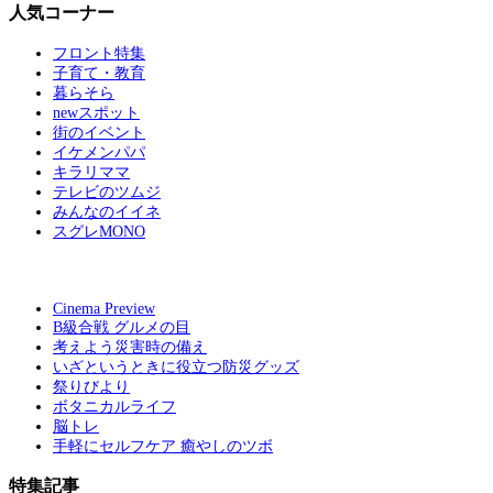
人気コーナー
フロント特集
子育て・教育
暮らそら
newスポット
街のイベント
イケメンパパ
キラリママ
テレビのツムジ
みんなのイイネ
スグレMONO
Cinema Preview
B級合戦 グルメの目
考えよう災害時の備え
いざというときに役立つ防災グッズ
祭りびより
ボタニカルライフ
脳トレ
手軽にセルフケア 癒やしのツボ
特集記事