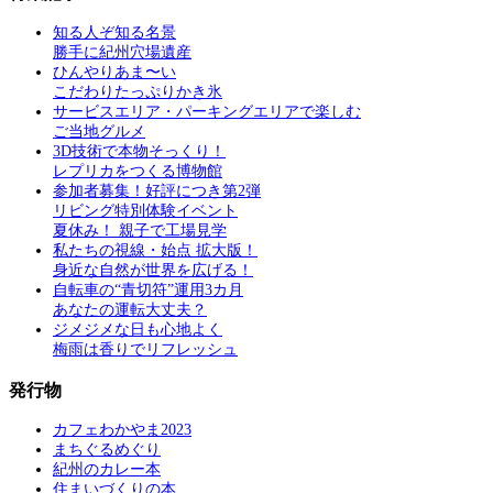
知る人ぞ知る名景
勝手に紀州穴場遺産
ひんやりあま〜い
こだわりたっぷりかき氷
サービスエリア・パーキングエリアで楽しむ
ご当地グルメ
3D技術で本物そっくり！
レプリカをつくる博物館
参加者募集！好評につき第2弾
リビング特別体験イベント
夏休み！ 親子で工場見学
私たちの視線・始点 拡大版！
身近な自然が世界を広げる！
自転車の“青切符”運用3カ月
あなたの運転大丈夫？
ジメジメな日も心地よく
梅雨は香りでリフレッシュ
発行物
カフェわかやま2023
まちぐるめぐり
紀州のカレー本
住まいづくりの本