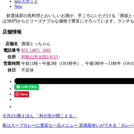
newスポット
New
鮮度抜群の魚料理とおいしいお酒が、手ごろにいただける「酒場とっ
は380円からとリーズナブルな価格で豊富にそろっています。ランチも
店舗情報
店舗名
酒場とっちゃん
電話番号
073（407）1603
住所
和歌山市太田2-8-15
営業時間
午前11時～午後2時（OS1時半）、午後5時半～11時半（OS1
休日
不定休
Save
今月の1冊えほん 「村の音が聞こえる」
夜はスープカレーに豊富な一品メニュー 居酒屋使いができる「カレー