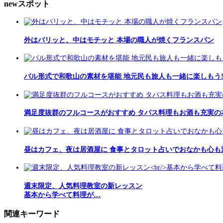
newスポット
外はパリッと、中はモチッと 本場の職人が焼くフランスパン
バル形式で和歌山の素材を堪能 地元民も旅人も一緒に楽しもう
満足度抜群のフルコースがおすすめ タパス料理もお酒も充実の
昼はカフェ、夜は居酒屋に 食事とタロット占いでおなかも心も
週末限定、人気料理教室の新レッスン
基本から学べて料理が…
関連キーワード