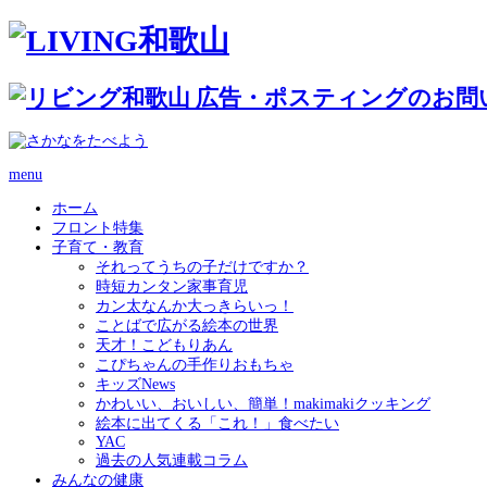
menu
ホーム
フロント特集
子育て・教育
それってうちの子だけですか？
時短カンタン家事育児
カン太なんか大っきらいっ！
ことばで広がる絵本の世界
天才！こどもりあん
こぴちゃんの手作りおもちゃ
キッズNews
かわいい、おいしい、簡単！makimakiクッキング
絵本に出てくる「これ！」食べたい
YAC
過去の人気連載コラム
みんなの健康