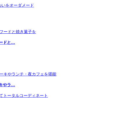
ードと…
キやラ…