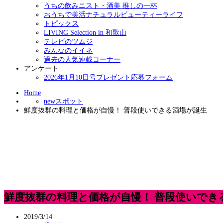
うちの飲みニスト・酒美 推しの一杯
おうちで美活ナチュラルビューティーライフ
トピックス
LIVING Selection in 和歌山
テレビのツムジ
みんなのイイネ
過去の人気連載コーナー
アンケート
2026年1月10日号プレゼント応募フォーム
Home
newスポット
鮮度抜群の料理と価格が自慢！ 普段使いできる酒場が誕生
鮮度抜群の料理と価格が自慢！ 普段使いでき
2019/3/14