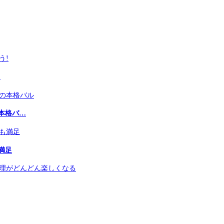
!
本格バ…
満足