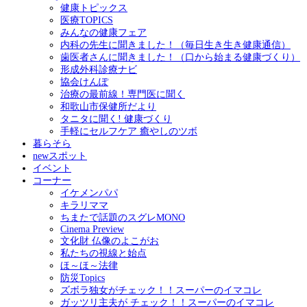
健康トピックス
医療TOPICS
みんなの健康フェア
内科の先生に聞きました！（毎日生き生き健康通信）
歯医者さんに聞きました！（口から始まる健康づくり）
形成外科診療ナビ
協会けんぽ
治療の最前線！専門医に聞く
和歌山市保健所だより
タニタに聞く! 健康づくり
手軽にセルフケア 癒やしのツボ
暮らそら
newスポット
イベント
コーナー
イケメンパパ
キラリママ
ちまたで話題のスグレMONO
Cinema Preview
文化財 仏像のよこがお
私たちの視線と始点
ほ～ほ～法律
防災Topics
ズボラ独女がチェック！！スーパーのイマコレ
ガッツリ主夫が チェック！！スーパーのイマコレ