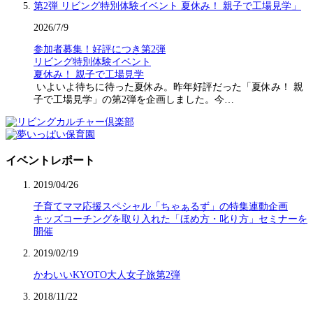
2026/7/9
参加者募集！好評につき第2弾
リビング特別体験イベント
夏休み！ 親子で工場見学
いよいよ待ちに待った夏休み。昨年好評だった「夏休み！ 親
子で工場見学」の第2弾を企画しました。今…
イベントレポート
2019/04/26
子育てママ応援スペシャル「ちゃぁるず」の特集連動企画
キッズコーチングを取り入れた「ほめ方・叱り方」セミナーを
開催
2019/02/19
かわいいKYOTO大人女子旅第2弾
2018/11/22