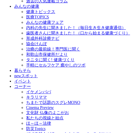
過去の人気連載コラム
みんなの健康
健康トピックス
医療TOPICS
みんなの健康フェア
内科の先生に聞きました！（毎日生き生き健康通信）
歯医者さんに聞きました！（口から始まる健康づくり）
形成外科診療ナビ
協会けんぽ
治療の最前線！専門医に聞く
和歌山市保健所だより
タニタに聞く! 健康づくり
手軽にセルフケア 癒やしのツボ
暮らそら
newスポット
イベント
コーナー
イケメンパパ
キラリママ
ちまたで話題のスグレMONO
Cinema Preview
文化財 仏像のよこがお
私たちの視線と始点
ほ～ほ～法律
防災Topics