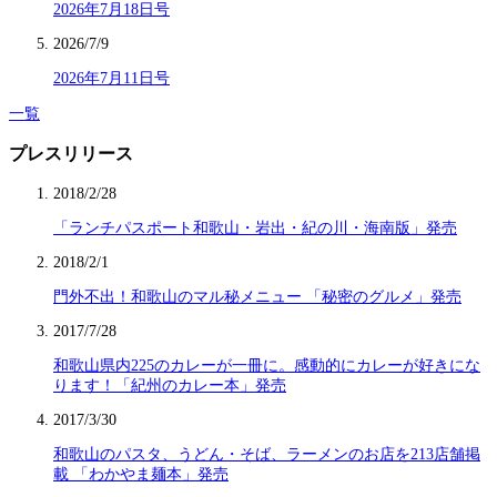
2026年7月18日号
2026/7/9
2026年7月11日号
一覧
プレスリリース
2018/2/28
「ランチパスポート和歌山・岩出・紀の川・海南版」発売
2018/2/1
門外不出！和歌山のマル秘メニュー 「秘密のグルメ」発売
2017/7/28
和歌山県内225のカレーが一冊に。感動的にカレーが好きにな
ります！「紀州のカレー本」発売
2017/3/30
和歌山のパスタ、うどん・そば、ラーメンのお店を213店舗掲
載 「わかやま麺本」発売