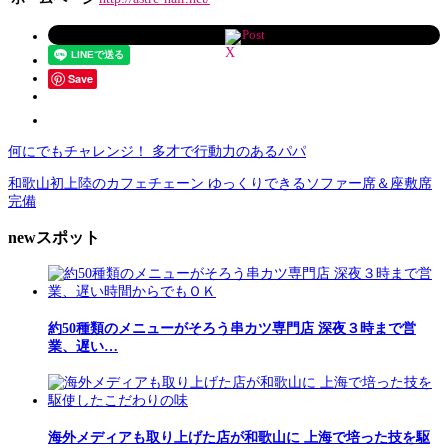
Post
Save
何にでもチャレンジ！ 多才で行動力のあるパパ
和歌山初上陸のカフェチェーン ゆっくりできるソファー席＆座敷席
完備
newスポット
約50種類のメニューがそろう串カツ専門店 深夜３時まで営
業、遅い…
海外メディアも取り上げた店が和歌山に 上海で培った技を駆