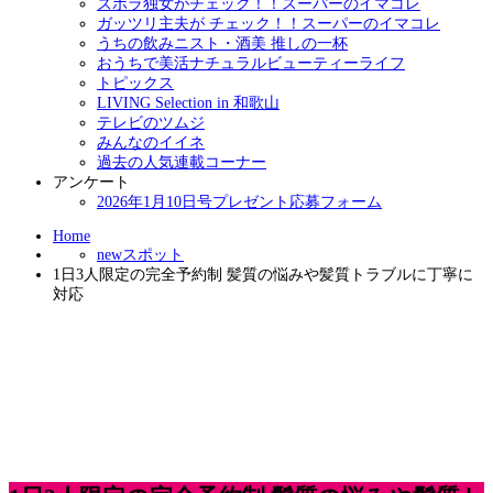
ズボラ独女がチェック！！スーパーのイマコレ
ガッツリ主夫が チェック！！スーパーのイマコレ
うちの飲みニスト・酒美 推しの一杯
おうちで美活ナチュラルビューティーライフ
トピックス
LIVING Selection in 和歌山
テレビのツムジ
みんなのイイネ
過去の人気連載コーナー
アンケート
2026年1月10日号プレゼント応募フォーム
Home
newスポット
1日3人限定の完全予約制 髪質の悩みや髪質トラブルに丁寧に
対応