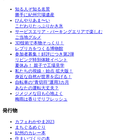
知る人ぞ知る名景
勝手に紀州穴場遺産
ひんやりあま〜い
こだわりたっぷりかき氷
サービスエリア・パーキングエリアで楽しむ
ご当地グルメ
3D技術で本物そっくり！
レプリカをつくる博物館
参加者募集！好評につき第2弾
リビング特別体験イベント
夏休み！ 親子で工場見学
私たちの視線・始点 拡大版！
身近な自然が世界を広げる！
自転車の“青切符”運用3カ月
あなたの運転大丈夫？
ジメジメな日も心地よく
梅雨は香りでリフレッシュ
発行物
カフェわかやま2023
まちぐるめぐり
紀州のカレー本
住まいづくりの本