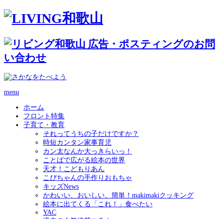
menu
ホーム
フロント特集
子育て・教育
それってうちの子だけですか？
時短カンタン家事育児
カン太なんか大っきらいっ！
ことばで広がる絵本の世界
天才！こどもりあん
こぴちゃんの手作りおもちゃ
キッズNews
かわいい、おいしい、簡単！makimakiクッキング
絵本に出てくる「これ！」食べたい
YAC