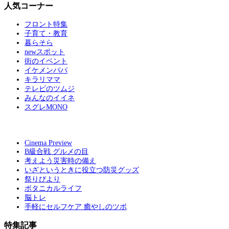
人気コーナー
フロント特集
子育て・教育
暮らそら
newスポット
街のイベント
イケメンパパ
キラリママ
テレビのツムジ
みんなのイイネ
スグレMONO
Cinema Preview
B級合戦 グルメの目
考えよう災害時の備え
いざというときに役立つ防災グッズ
祭りびより
ボタニカルライフ
脳トレ
手軽にセルフケア 癒やしのツボ
特集記事