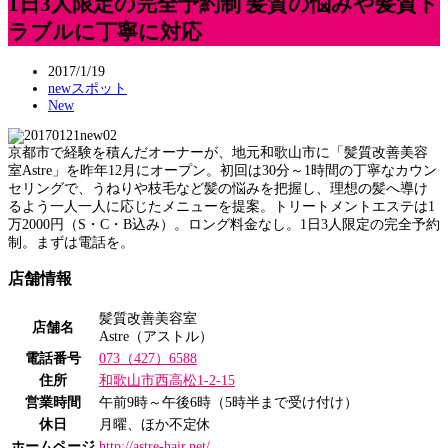
1日3人限定の完全予約制 髪質の悩みや髪質ト
ラブルに丁寧に対応
2017/1/19
newスポット
New
京都市で経験を積んだオーナーが、地元和歌山市に「髪質改善美容
室Astre」を昨年12月にオープン。初回は30分～1時間の丁寧なカウン
セリングで、うねりや枝毛など髪の悩みを把握し、理想の髪へ導け
るよう一人一人に応じたメニューを提案。トリートメントエステは1
万2000円（S・C・B込み）。ロング料金なし。1日3人限定の完全予約
制。まずは電話を。
店舗情報
髪質改善美容室
店舗名
Astre（アストル）
電話番号
073（427）6588
住所
和歌山市西高松1-2-15
営業時間
午前9時～午後6時（5時半まで受け付け）
休日
月曜、ほか不定休
ホームページ
http://astre-hair.net/