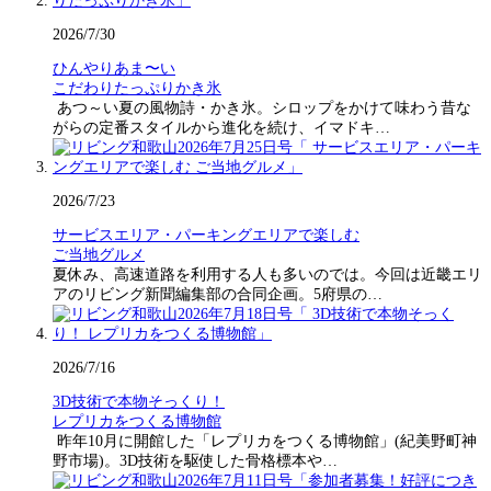
2026/7/30
ひんやりあま〜い
こだわりたっぷりかき氷
あつ～い夏の風物詩・かき氷。シロップをかけて味わう昔な
がらの定番スタイルから進化を続け、イマドキ…
2026/7/23
サービスエリア・パーキングエリアで楽しむ
ご当地グルメ
夏休み、高速道路を利用する人も多いのでは。今回は近畿エリ
アのリビング新聞編集部の合同企画。5府県の…
2026/7/16
3D技術で本物そっくり！
レプリカをつくる博物館
昨年10月に開館した「レプリカをつくる博物館」(紀美野町神
野市場)。3D技術を駆使した骨格標本や…