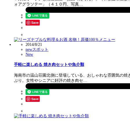
ォアグラソテー」（４１０円、写真…
Save
2014/8/21
newスポット
New
手軽に楽しめる 焼き肉セットや魚介類
海南市の温山荘園北側に登場している、おしゃれな雰囲気の焼
ぶり。女性やシニアに好評の焼き肉セ…
Save