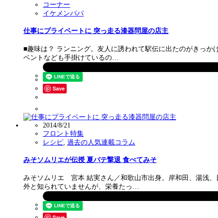
コーナー
イケメンパパ
仕事にプライベートに 突っ走る漆器問屋の店主
■趣味は？ ランニング。友人に誘われて駅伝に出たのがきっか
ベントなども手掛けているの…
Save
2014/8/21
フロント特集
レシピ
,
過去の人気連載コラム
みそソムリエが伝授 夏バテ撃退 食べてみそ
みそソムリエ 宮本 結実さん／和歌山市出身。岸和田、湯浅
外と知られていませんが、栄養たっ…
Save