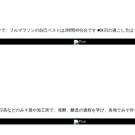
けで、フルマラソンの自己ベストは2時間49分台です ■休日の過ごし方
Post
、日高などのみそ屋や加工所で、発酵、醸造の過程を学び、各地でみそ
Post