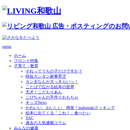
menu
ホーム
フロント特集
子育て・教育
それってうちの子だけですか？
時短カンタン家事育児
カン太なんか大っきらいっ！
ことばで広がる絵本の世界
天才！こどもりあん
こぴちゃんの手作りおもちゃ
キッズNews
かわいい、おいしい、簡単！makimakiクッキング
絵本に出てくる「これ！」食べたい
YAC
過去の人気連載コラム
みんなの健康