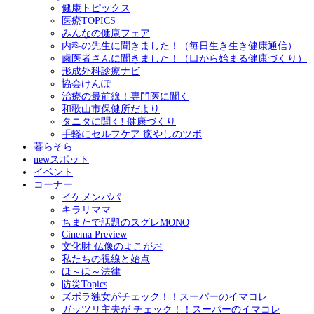
健康トピックス
医療TOPICS
みんなの健康フェア
内科の先生に聞きました！（毎日生き生き健康通信）
歯医者さんに聞きました！（口から始まる健康づくり）
形成外科診療ナビ
協会けんぽ
治療の最前線！専門医に聞く
和歌山市保健所だより
タニタに聞く! 健康づくり
手軽にセルフケア 癒やしのツボ
暮らそら
newスポット
イベント
コーナー
イケメンパパ
キラリママ
ちまたで話題のスグレMONO
Cinema Preview
文化財 仏像のよこがお
私たちの視線と始点
ほ～ほ～法律
防災Topics
ズボラ独女がチェック！！スーパーのイマコレ
ガッツリ主夫が チェック！！スーパーのイマコレ