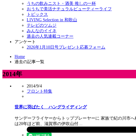
うちの飲みニスト・酒美 推しの一杯
おうちで美活ナチュラルビューティーライフ
トピックス
LIVING Selection in 和歌山
テレビのツムジ
みんなのイイネ
過去の人気連載コーナー
アンケート
2026年1月10日号プレゼント応募フォーム
Home
過去の記事一覧
2014年
2014/9/4
フロント特集
世界に羽ばたく ハングライディング
サンデーフライヤーからトッププレーヤーに 家族で紀の川市へ
は20年ほど前、滋賀県の伊吹山付…