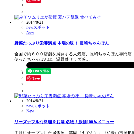
2014/8/21
newスポット
New
野菜たっぷり栄養満点 本場の味！ 長崎ちゃんぽん
全国で約６００店舗を展開する人気店、長崎ちゃんぽん専門店
使ったちゃんぽんは、温野菜サラダ感…
Save
2014/8/21
newスポット
New
リーズナブルな料理＆お酒 名物！原価100％メニュー
７月にオープンした居酒屋「笑園（えでん）」（和歌山市屋形町