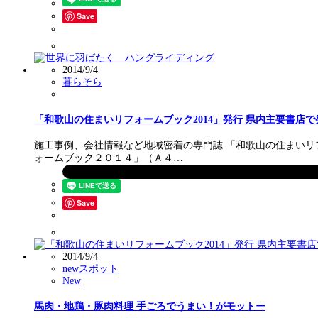
Save
2014/9/4
暮らそら
「和歌山の住まいリフォームブック2014」発行 県内主要書店で
施工事例、会社情報など地域密着の専門誌 「和歌山の住まいリ
ォームブック２０１４」（Ａ４…
Save
2014/9/4
newスポット
New
馬肉・地鶏・豚肉料理 手ごろでうまい！がモットー