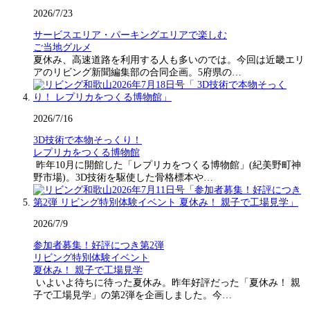
2026/7/23
サービスエリア・パーキングエリアで楽しむ
ご当地グルメ
夏休み、高速道路を利用する人も多いのでは。今回は近畿エリ
アのリビング新聞編集部の合同企画。5府県の…
2026/7/16
3D技術で本物そっくり！
レプリカをつくる博物館
昨年10月に開館した「レプリカをつくる博物館」(紀美野町神
野市場)。3D技術を駆使した骨格標本や…
2026/7/9
参加者募集！好評につき第2弾
リビング特別体験イベント
夏休み！ 親子で工場見学
いよいよ待ちに待った夏休み。昨年好評だった「夏休み！ 親
子で工場見学」の第2弾を企画しました。今…