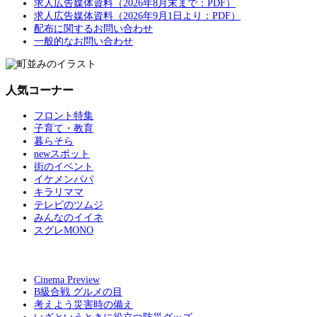
求人広告媒体資料（2026年8月末まで：PDF）
求人広告媒体資料（2026年9月1日より：PDF）
配布に関するお問い合わせ
一般的なお問い合わせ
人気コーナー
フロント特集
子育て・教育
暮らそら
newスポット
街のイベント
イケメンパパ
キラリママ
テレビのツムジ
みんなのイイネ
スグレMONO
Cinema Preview
B級合戦 グルメの目
考えよう災害時の備え