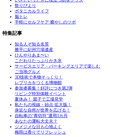
いざというときに役立つ防災グッズ
祭りびより
ボタニカルライフ
脳トレ
手軽にセルフケア 癒やしのツボ
特集記事
知る人ぞ知る名景
勝手に紀州穴場遺産
ひんやりあま〜い
こだわりたっぷりかき氷
サービスエリア・パーキングエリアで楽しむ
ご当地グルメ
3D技術で本物そっくり！
レプリカをつくる博物館
参加者募集！好評につき第2弾
リビング特別体験イベント
夏休み！ 親子で工場見学
私たちの視線・始点 拡大版！
身近な自然が世界を広げる！
自転車の“青切符”運用3カ月
あなたの運転大丈夫？
ジメジメな日も心地よく
梅雨は香りでリフレッシュ