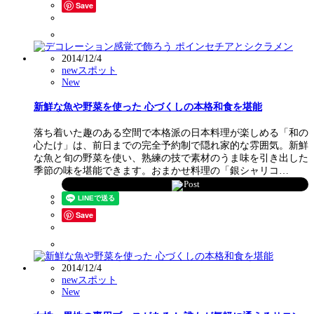
Save
2014/12/4
newスポット
New
新鮮な魚や野菜を使った 心づくしの本格和食を堪能
落ち着いた趣のある空間で本格派の日本料理が楽しめる「和の
心たけ」は、前日までの完全予約制で隠れ家的な雰囲気。新鮮
な魚と旬の野菜を使い、熟練の技で素材のうま味を引き出した
季節の味を堪能できます。おまかせ料理の「銀シャリコ…
Post
Save
2014/12/4
newスポット
New