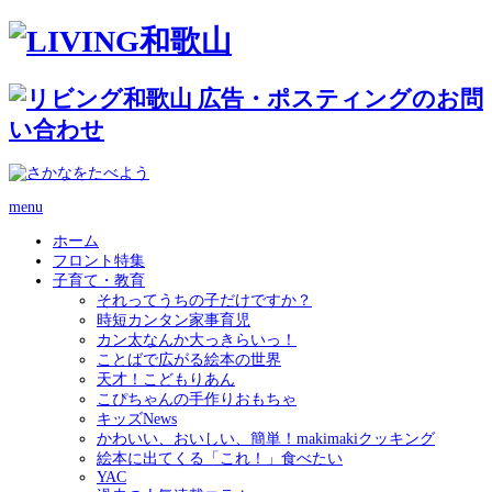
menu
ホーム
フロント特集
子育て・教育
それってうちの子だけですか？
時短カンタン家事育児
カン太なんか大っきらいっ！
ことばで広がる絵本の世界
天才！こどもりあん
こぴちゃんの手作りおもちゃ
キッズNews
かわいい、おいしい、簡単！makimakiクッキング
絵本に出てくる「これ！」食べたい
YAC