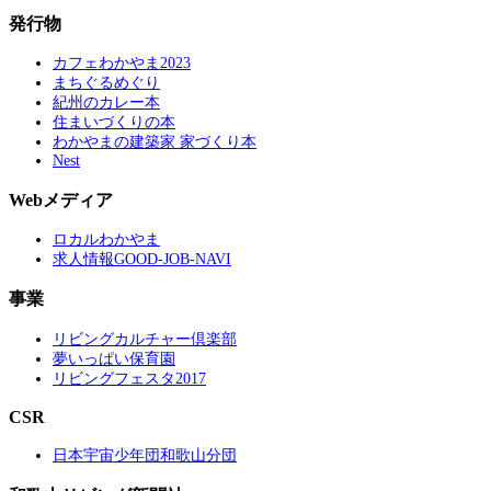
発行物
カフェわかやま2023
まちぐるめぐり
紀州のカレー本
住まいづくりの本
わかやまの建築家 家づくり本
Nest
Webメディア
ロカルわかやま
求人情報GOOD-JOB-NAVI
事業
リビングカルチャー倶楽部
夢いっぱい保育園
リビングフェスタ2017
CSR
日本宇宙少年団和歌山分団