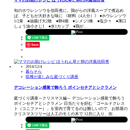
ママのお助けレシピ ほうれん草と卵の洋風信田煮
旬のホウレンソウを信田煮に。鶏がらの洋風スープで煮込め
ば、子どもが大好きな味に 《材料（4人分）》 ●ホウレンソウ
1/2束 ●油揚げ大2枚 ●卵4個 ●シメジ1株 ●塩少々 ●薄口
しょう油小さじ1 ●水1カップ ●鶏が…
Post
Save
2014/12/4
暮らそら
収穫が楽しみな庭づくり講座
デコレーション感覚で飾ろう ポインセチアとシクラメン
庭づくり講座～クリスマス編～ デコレーション感覚で飾ろう
ポインセチアとシクラメン 日当たりを好む「ゴールドクレス
ト（コニファー）」を室内で育てるのは難しいので、お部屋の
クリスマスツリーは人工のモミの木で 12月に入り、街…
Post