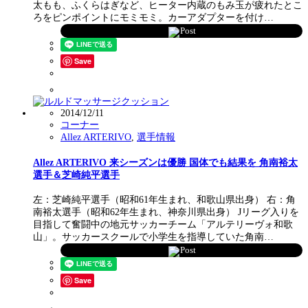
太もも、ふくらはぎなど、ヒーター内蔵のもみ玉が疲れたとこ
ろをピンポイントにモミモミ。カーアダプターを付け…
Post
Save
2014/12/11
コーナー
Allez ARTERIVO
,
選手情報
Allez ARTERIVO 来シーズンは優勝 国体でも結果を 角南裕太
選手＆芝崎純平選手
左：芝崎純平選手（昭和61年生まれ、和歌山県出身） 右：角
南裕太選手（昭和62年生まれ、神奈川県出身） Jリーグ入りを
目指して奮闘中の地元サッカーチーム「アルテリーヴォ和歌
山」。サッカースクールで小学生を指導していた角南…
Post
Save