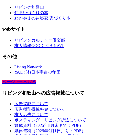
リビング和歌山
住まいづくりの本
わかやまの建築家 家づくり本
webサイト
リビングカルチャー倶楽部
求人情報GOOD-JOB-NAVI
その他
Living Network
YAC (財)日本宇宙少年団
ページ上部へ戻る
リビング和歌山への広告掲載について
広告掲載について
広告種別掲載料金について
求人広告について
ポスティング・リビング折込について
媒体資料（2026年8月末まで：PDF）
媒体資料（2026年9月1日より：PDF）