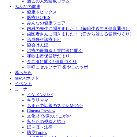
過去の人気連載コラム
みんなの健康
健康トピックス
医療TOPICS
みんなの健康フェア
内科の先生に聞きました！（毎日生き生き健康通信）
歯医者さんに聞きました！（口から始まる健康づくり）
形成外科診療ナビ
協会けんぽ
治療の最前線！専門医に聞く
和歌山市保健所だより
タニタに聞く! 健康づくり
手軽にセルフケア 癒やしのツボ
暮らそら
newスポット
イベント
コーナー
イケメンパパ
キラリママ
ちまたで話題のスグレMONO
Cinema Preview
文化財 仏像のよこがお
私たちの視線と始点
ほ～ほ～法律
防災Topics