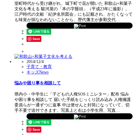
室町時代から受け継がれ、城下町で花が開いた 和歌山×和菓子
文化を考える 駿河屋の「本の字饅頭」（平成23年に撮影）。
江戸時代の文献「紀伊名所図会」にも記載され、かたくなって
も味覚が損なわれないことから、歴代藩主が参勤交代…
Post
Save
2014/12/4
子育て・教育
キッズNews
悩みや困り事を相談して
県内小・中学生に「子どもの人権SOSミニレター」配布 悩み
や困り事を相談して 届いた手紙をじっくり読み込み 人権擁護
委員らが一通ずつに返事 中は便せんと封筒になっていて、切
手不要で送付できます。写真上と右は小学生用、写真…
Post
Save