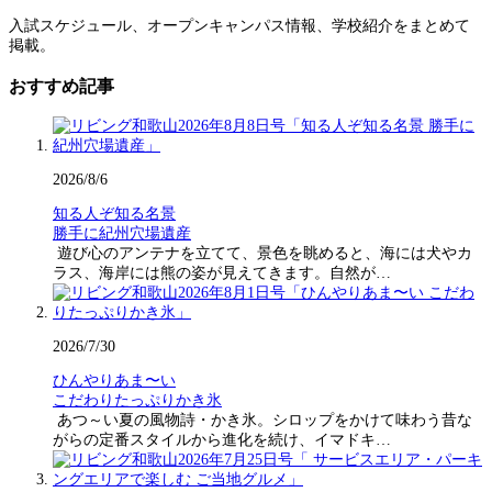
入試スケジュール、オープンキャンパス情報、学校紹介をまとめて
掲載。
おすすめ記事
2026/8/6
知る人ぞ知る名景
勝手に紀州穴場遺産
遊び心のアンテナを立てて、景色を眺めると、海には犬やカ
ラス、海岸には熊の姿が見えてきます。自然が…
2026/7/30
ひんやりあま〜い
こだわりたっぷりかき氷
あつ～い夏の風物詩・かき氷。シロップをかけて味わう昔な
がらの定番スタイルから進化を続け、イマドキ…