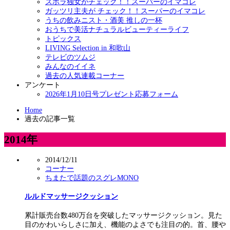
ズボラ独女がチェック！！スーパーのイマコレ
ガッツリ主夫が チェック！！スーパーのイマコレ
うちの飲みニスト・酒美 推しの一杯
おうちで美活ナチュラルビューティーライフ
トピックス
LIVING Selection in 和歌山
テレビのツムジ
みんなのイイネ
過去の人気連載コーナー
アンケート
2026年1月10日号プレゼント応募フォーム
Home
過去の記事一覧
2014年
2014/12/11
コーナー
ちまたで話題のスグレMONO
ルルドマッサージクッション
累計販売台数480万台を突破したマッサージクッション。見た
目のかわいらしさに加え、機能のよさでも注目の的。首、腰や