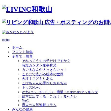
menu
ホーム
フロント特集
子育て・教育
それってうちの子だけですか？
時短カンタン家事育児
カン太なんか大っきらいっ！
ことばで広がる絵本の世界
天才！こどもりあん
こぴちゃんの手作りおもちゃ
キッズNews
かわいい、おいしい、簡単！makimakiクッキング
絵本に出てくる「これ！」食べたい
YAC
過去の人気連載コラム
みんなの健康