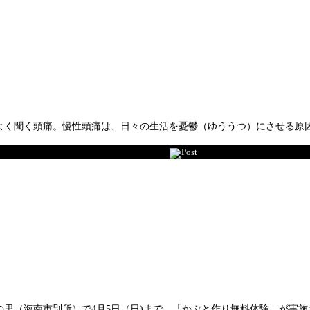
よく聞く頭痛。慢性頭痛は、日々の生活を憂鬱（ゆううつ）にさせる原因
Post
里（海南市別所）で4月5日（日)まで、「かぶと作り無料体験」が実施