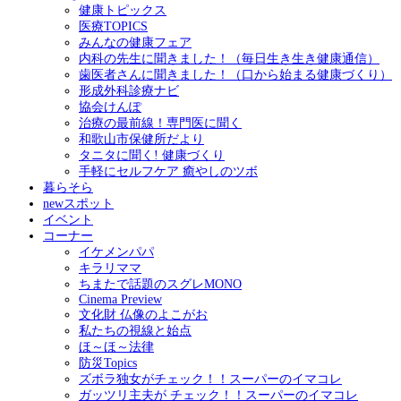
健康トピックス
医療TOPICS
みんなの健康フェア
内科の先生に聞きました！（毎日生き生き健康通信）
歯医者さんに聞きました！（口から始まる健康づくり）
形成外科診療ナビ
協会けんぽ
治療の最前線！専門医に聞く
和歌山市保健所だより
タニタに聞く! 健康づくり
手軽にセルフケア 癒やしのツボ
暮らそら
newスポット
イベント
コーナー
イケメンパパ
キラリママ
ちまたで話題のスグレMONO
Cinema Preview
文化財 仏像のよこがお
私たちの視線と始点
ほ～ほ～法律
防災Topics
ズボラ独女がチェック！！スーパーのイマコレ
ガッツリ主夫が チェック！！スーパーのイマコレ