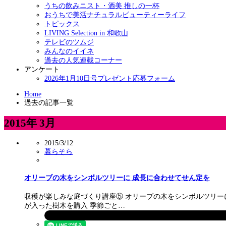
うちの飲みニスト・酒美 推しの一杯
おうちで美活ナチュラルビューティーライフ
トピックス
LIVING Selection in 和歌山
テレビのツムジ
みんなのイイネ
過去の人気連載コーナー
アンケート
2026年1月10日号プレゼント応募フォーム
Home
過去の記事一覧
2015年 3月
2015/3/12
暮らそら
オリーブの木をシンボルツリーに 成長に合わせてせん定を
収穫が楽しみな庭づくり講座⑤ オリーブの木をシンボルツリー
が入った樹木を購入 季節ごと…