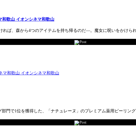
マ和歌山 イオンシネマ和歌山
たければ、森から4つのアイテムを持ち帰るのだ―。魔女に呪いをかけら
Post
門で1位を獲得した、「ナチュレーヌ」のプレミアム薬用ピーリングジェ
Post