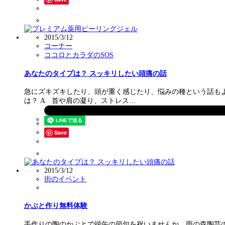
2015/3/12
コーナー
ココロとカラダのSOS
あなたのタイプは？ スッキリしたい頭痛の話
急にズキズキしたり、頭が重く感じたり、悩みの種という話も
は？ A 首や肩の凝り、ストレス…
Save
2015/3/12
街のイベント
かぶと作り無料体験
手作りの陶のかぶとで端午の節句を祝いませんか。雨の森陶芸の