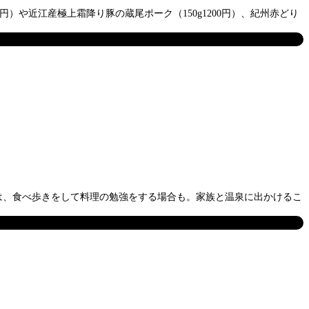
円）や近江産極上霜降り豚の蔵尾ポーク（150g1200円）、紀州赤どり
には、食べ歩きをして料理の勉強をする場合も。家族と温泉に出かけるこ