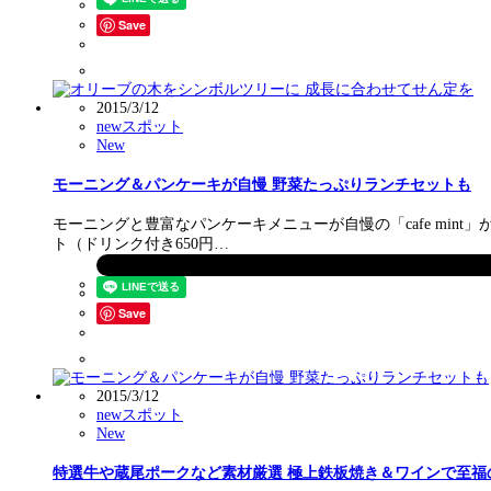
Save
2015/3/12
newスポット
New
モーニング＆パンケーキが自慢 野菜たっぷりランチセットも
モーニングと豊富なパンケーキメニューが自慢の「cafe mi
ト（ドリンク付き650円…
Save
2015/3/12
newスポット
New
特選牛や蔵尾ポークなど素材厳選 極上鉄板焼き＆ワインで至福