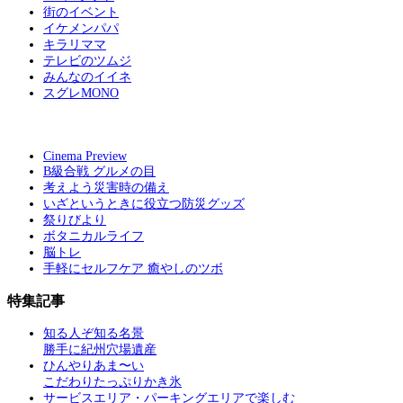
街のイベント
イケメンパパ
キラリママ
テレビのツムジ
みんなのイイネ
スグレMONO
Cinema Preview
B級合戦 グルメの目
考えよう災害時の備え
いざというときに役立つ防災グッズ
祭りびより
ボタニカルライフ
脳トレ
手軽にセルフケア 癒やしのツボ
特集記事
知る人ぞ知る名景
勝手に紀州穴場遺産
ひんやりあま〜い
こだわりたっぷりかき氷
サービスエリア・パーキングエリアで楽しむ