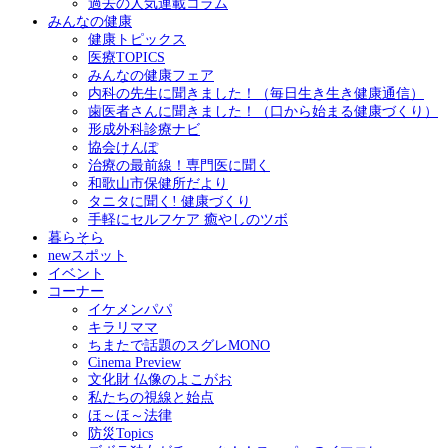
過去の人気連載コラム
みんなの健康
健康トピックス
医療TOPICS
みんなの健康フェア
内科の先生に聞きました！（毎日生き生き健康通信）
歯医者さんに聞きました！（口から始まる健康づくり）
形成外科診療ナビ
協会けんぽ
治療の最前線！専門医に聞く
和歌山市保健所だより
タニタに聞く! 健康づくり
手軽にセルフケア 癒やしのツボ
暮らそら
newスポット
イベント
コーナー
イケメンパパ
キラリママ
ちまたで話題のスグレMONO
Cinema Preview
文化財 仏像のよこがお
私たちの視線と始点
ほ～ほ～法律
防災Topics