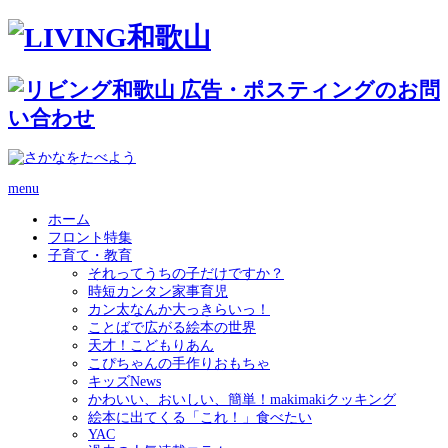
menu
ホーム
フロント特集
子育て・教育
それってうちの子だけですか？
時短カンタン家事育児
カン太なんか大っきらいっ！
ことばで広がる絵本の世界
天才！こどもりあん
こぴちゃんの手作りおもちゃ
キッズNews
かわいい、おいしい、簡単！makimakiクッキング
絵本に出てくる「これ！」食べたい
YAC