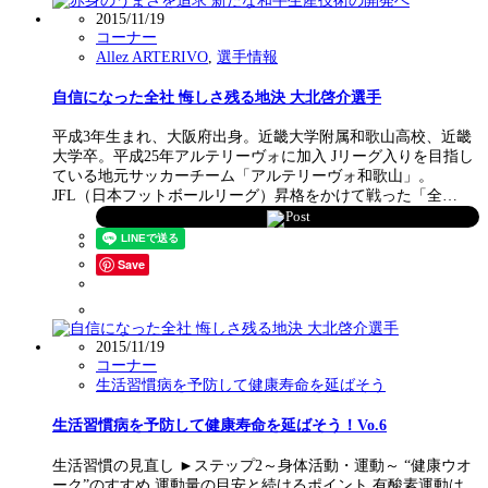
2015/11/19
コーナー
Allez ARTERIVO
,
選手情報
自信になった全社 悔しさ残る地決 大北啓介選手
平成3年生まれ、大阪府出身。近畿大学附属和歌山高校、近畿
大学卒。平成25年アルテリーヴォに加入 Jリーグ入りを目指し
ている地元サッカーチーム「アルテリーヴォ和歌山」。
JFL（日本フットボールリーグ）昇格をかけて戦った「全…
Post
Save
2015/11/19
コーナー
生活習慣病を予防して健康寿命を延ばそう
生活習慣病を予防して健康寿命を延ばそう！Vo.6
生活習慣の見直し ►ステップ2～身体活動・運動～ “健康ウオ
ーク”のすすめ 運動量の目安と続けるポイント 有酸素運動は、