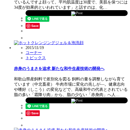
ているんですよ顔って。平均肌温度は30度で、美肌を保つには
34度が効果的といわれています」と話すのは、化…
Post
Save
2015/11/19
コーナー
トピックス
赤身のうまさを追求 新たな和牛生産技術の開発へ
和歌山県産飼料で差別化を図る 飼料の量を調整しながら育て
ています（中北畜産） 牛肉市場に変化の兆しが―。健康志向
や嗜好（しこう）の変化などで、高級和牛の代表とされている
脂の多い「霜降り肉」から、脂の少ない「赤身肉」へ人…
Post
Save