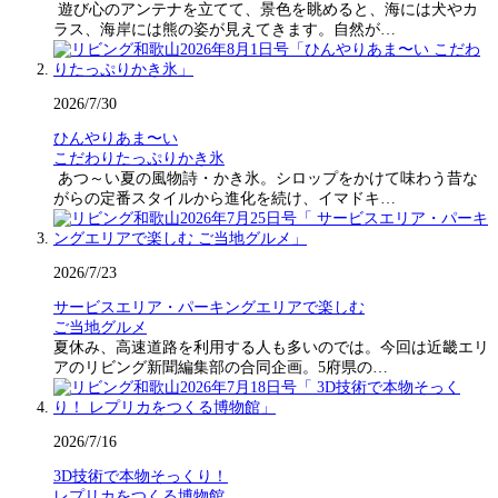
遊び心のアンテナを立てて、景色を眺めると、海には犬やカ
ラス、海岸には熊の姿が見えてきます。自然が…
2026/7/30
ひんやりあま〜い
こだわりたっぷりかき氷
あつ～い夏の風物詩・かき氷。シロップをかけて味わう昔な
がらの定番スタイルから進化を続け、イマドキ…
2026/7/23
サービスエリア・パーキングエリアで楽しむ
ご当地グルメ
夏休み、高速道路を利用する人も多いのでは。今回は近畿エリ
アのリビング新聞編集部の合同企画。5府県の…
2026/7/16
3D技術で本物そっくり！
レプリカをつくる博物館