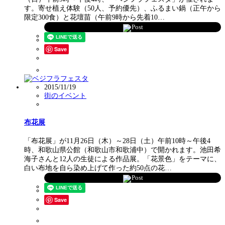
す。寄せ植え体験（50人、予約優先）、ふるまい鍋（正午から
限定300食）と花壇苗（午前9時から先着10…
Post
Save
2015/11/19
街のイベント
布花展
「布花展」が11月26日（木）～28日（土）午前10時～午後4
時、和歌山県公館（和歌山市和歌浦中）で開かれます。池田希
海子さんと12人の生徒による作品展。「花景色」をテーマに、
白い布地を自ら染め上げて作った約50点の花…
Post
Save