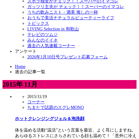
ズボラ独女がチェック！！スーパーのイマコレ
ガッツリ主夫が チェック！！スーパーのイマコレ
うちの飲みニスト・酒美 推しの一杯
おうちで美活ナチュラルビューティーライフ
トピックス
LIVING Selection in 和歌山
テレビのツムジ
みんなのイイネ
過去の人気連載コーナー
アンケート
2026年1月10日号プレゼント応募フォーム
Home
過去の記事一覧
2015年 11月
2015/11/19
コーナー
ちまたで話題のスグレMONO
ホットクレンジングジェル＆泡洗顔
体を温める活動“温活”という言葉を最近、よく耳にしますね。
あらゆるストレスにさらされている顔も温めて！「意外に冷え