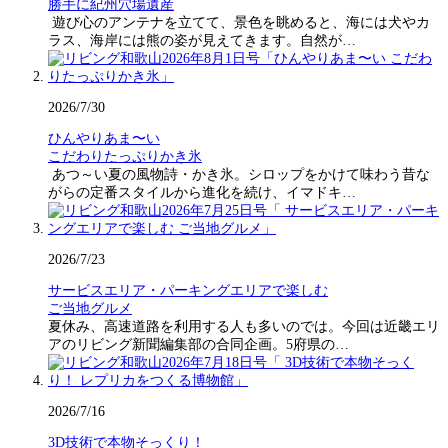
勝手に紀州穴場遺産
遊び心のアンテナを立てて、景色を眺めると、海には犬やカ
ラス、海岸には熊の姿が見えてきます。自然が…
2026/7/30
ひんやりあま〜い
こだわりたっぷりかき氷
あつ～い夏の風物詩・かき氷。シロップをかけて味わう昔な
がらの定番スタイルから進化を続け、イマドキ…
2026/7/23
サービスエリア・パーキングエリアで楽しむ
ご当地グルメ
夏休み、高速道路を利用する人も多いのでは。今回は近畿エリ
アのリビング新聞編集部の合同企画。5府県の…
2026/7/16
3D技術で本物そっくり！