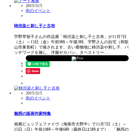
2015/11/5
街のイベント
柿渋染と刺し子と古布
宇野早智子さんの作品展「柿渋染と刺し子と古布」が11月7日
（土）～13日（金）午前9時～午後3時、宇野さんの自宅（和歌
山市東長町）で催されます。古い着物地に柿渋染や刺し子、パ
ッチワークを施し、洋服やカバン、タペストリー…
Post
Save
2015/11/5
街のイベント
魅惑の版画作家特集
画廊ビュッフェファイヴ（海南市大野中）で11月7日（土）～
15日（日）午前10時～午後6時（最終日は5時まで）、「魅惑の