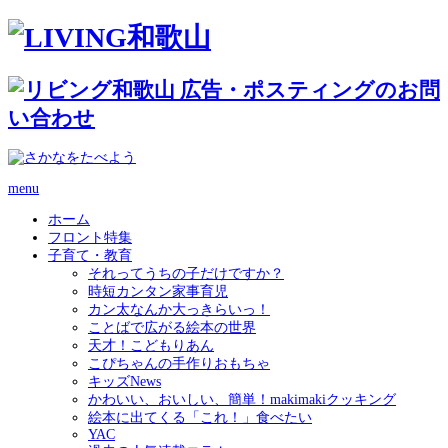
menu
ホーム
フロント特集
子育て・教育
それってうちの子だけですか？
時短カンタン家事育児
カン太なんか大っきらいっ！
ことばで広がる絵本の世界
天才！こどもりあん
こぴちゃんの手作りおもちゃ
キッズNews
かわいい、おいしい、簡単！makimakiクッキング
絵本に出てくる「これ！」食べたい
YAC