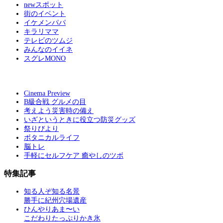
newスポット
街のイベント
イケメンパパ
キラリママ
テレビのツムジ
みんなのイイネ
スグレMONO
Cinema Preview
B級合戦 グルメの目
考えよう災害時の備え
いざというときに役立つ防災グッズ
祭りびより
ボタニカルライフ
脳トレ
手軽にセルフケア 癒やしのツボ
特集記事
知る人ぞ知る名景
勝手に紀州穴場遺産
ひんやりあま〜い
こだわりたっぷりかき氷