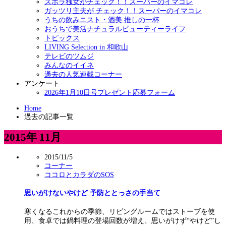
ズボラ独女がチェック！！スーパーのイマコレ
ガッツリ主夫が チェック！！スーパーのイマコレ
うちの飲みニスト・酒美 推しの一杯
おうちで美活ナチュラルビューティーライフ
トピックス
LIVING Selection in 和歌山
テレビのツムジ
みんなのイイネ
過去の人気連載コーナー
アンケート
2026年1月10日号プレゼント応募フォーム
Home
過去の記事一覧
2015年 11月
2015/11/5
コーナー
ココロとカラダのSOS
思いがけないやけど 予防ととっさの手当て
寒くなるこれからの季節、リビングルームではストーブを使
用、食卓では鍋料理の登場回数が増え、思いがけず“やけど”し