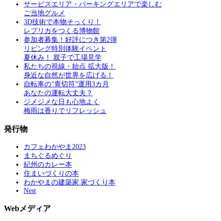
サービスエリア・パーキングエリアで楽しむ
ご当地グルメ
3D技術で本物そっくり！
レプリカをつくる博物館
参加者募集！好評につき第2弾
リビング特別体験イベント
夏休み！ 親子で工場見学
私たちの視線・始点 拡大版！
身近な自然が世界を広げる！
自転車の“青切符”運用3カ月
あなたの運転大丈夫？
ジメジメな日も心地よく
梅雨は香りでリフレッシュ
発行物
カフェわかやま2023
まちぐるめぐり
紀州のカレー本
住まいづくりの本
わかやまの建築家 家づくり本
Nest
Webメディア