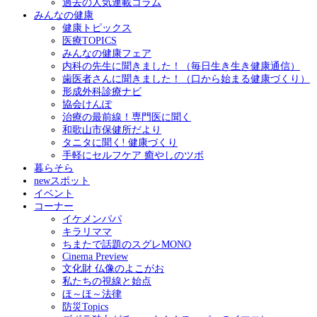
過去の人気連載コラム
みんなの健康
健康トピックス
医療TOPICS
みんなの健康フェア
内科の先生に聞きました！（毎日生き生き健康通信）
歯医者さんに聞きました！（口から始まる健康づくり）
形成外科診療ナビ
協会けんぽ
治療の最前線！専門医に聞く
和歌山市保健所だより
タニタに聞く! 健康づくり
手軽にセルフケア 癒やしのツボ
暮らそら
newスポット
イベント
コーナー
イケメンパパ
キラリママ
ちまたで話題のスグレMONO
Cinema Preview
文化財 仏像のよこがお
私たちの視線と始点
ほ～ほ～法律
防災Topics