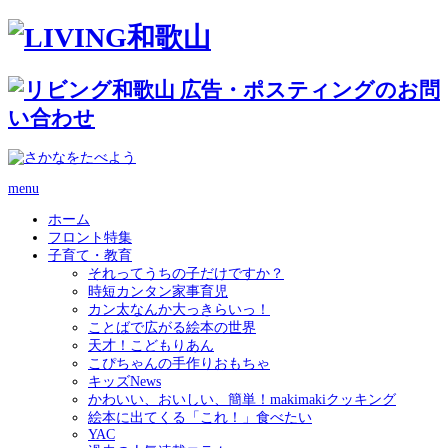
menu
ホーム
フロント特集
子育て・教育
それってうちの子だけですか？
時短カンタン家事育児
カン太なんか大っきらいっ！
ことばで広がる絵本の世界
天才！こどもりあん
こぴちゃんの手作りおもちゃ
キッズNews
かわいい、おいしい、簡単！makimakiクッキング
絵本に出てくる「これ！」食べたい
YAC