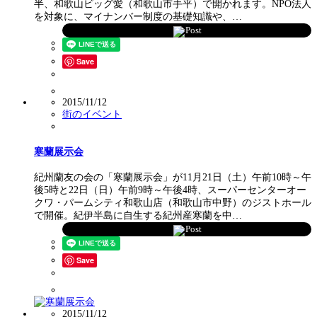
半、和歌山ビッグ愛（和歌山市手平）で開かれます。NPO法人
を対象に、マイナンバー制度の基礎知識や、…
Post
Save
2015/11/12
街のイベント
寒蘭展示会
紀州蘭友の会の「寒蘭展示会」が11月21日（土）午前10時～午
後5時と22日（日）午前9時～午後4時、スーパーセンターオー
クワ・パームシティ和歌山店（和歌山市中野）のジストホール
で開催。紀伊半島に自生する紀州産寒蘭を中…
Post
Save
2015/11/12