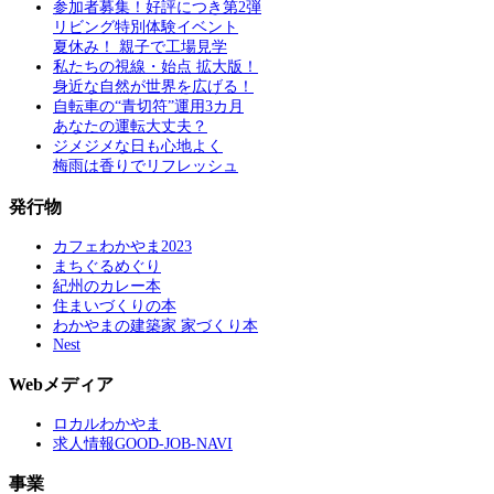
参加者募集！好評につき第2弾
リビング特別体験イベント
夏休み！ 親子で工場見学
私たちの視線・始点 拡大版！
身近な自然が世界を広げる！
自転車の“青切符”運用3カ月
あなたの運転大丈夫？
ジメジメな日も心地よく
梅雨は香りでリフレッシュ
発行物
カフェわかやま2023
まちぐるめぐり
紀州のカレー本
住まいづくりの本
わかやまの建築家 家づくり本
Nest
Webメディア
ロカルわかやま
求人情報GOOD-JOB-NAVI
事業