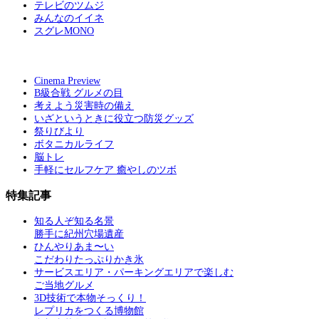
テレビのツムジ
みんなのイイネ
スグレMONO
Cinema Preview
B級合戦 グルメの目
考えよう災害時の備え
いざというときに役立つ防災グッズ
祭りびより
ボタニカルライフ
脳トレ
手軽にセルフケア 癒やしのツボ
特集記事
知る人ぞ知る名景
勝手に紀州穴場遺産
ひんやりあま〜い
こだわりたっぷりかき氷
サービスエリア・パーキングエリアで楽しむ
ご当地グルメ
3D技術で本物そっくり！
レプリカをつくる博物館