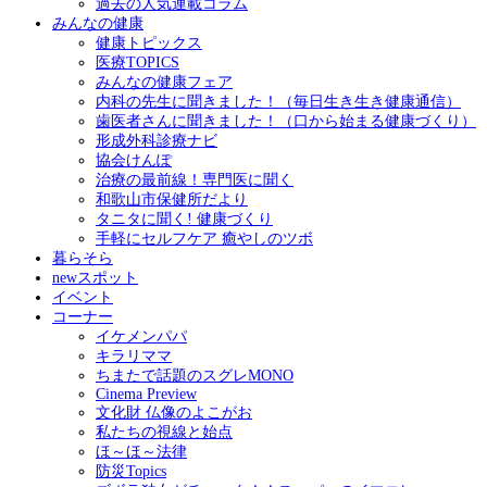
過去の人気連載コラム
みんなの健康
健康トピックス
医療TOPICS
みんなの健康フェア
内科の先生に聞きました！（毎日生き生き健康通信）
歯医者さんに聞きました！（口から始まる健康づくり）
形成外科診療ナビ
協会けんぽ
治療の最前線！専門医に聞く
和歌山市保健所だより
タニタに聞く! 健康づくり
手軽にセルフケア 癒やしのツボ
暮らそら
newスポット
イベント
コーナー
イケメンパパ
キラリママ
ちまたで話題のスグレMONO
Cinema Preview
文化財 仏像のよこがお
私たちの視線と始点
ほ～ほ～法律
防災Topics