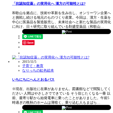
「抗認知症薬」の実用化へ 漢方の可能性とは?
和歌山を拠点に、技術や革新を生み出し、オンリーワン企業へ
と挑戦し続ける地元のものづくり産業。今回は、漢方・生薬を
中心に医薬品を製造販売し、未来社会へと新たな製品の実用化
に向け、日々研究に取り組んでいる剤盛堂薬品（和歌山…
Post
Save
2015/11/5
子育て・教育
なりっちの虹色絵本
いちにちにへんとおるバス
※現在、出版社に在庫がありません。図書館などで閲覧してく
ださい 人間はやさしさでできている そう信じたくなる一冊 以
前、最寄り駅から始発電車に乗ったことがありました。午前5
時過ぎの晩秋のホームは薄暗く、乗り込む人もまばら…
Post