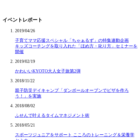
イベントレポート
2019/04/26
子育てママ応援スペシャル「ちゃぁるず」の特集連動企画
キッズコーチングを取り入れた「ほめ方・叱り方」セミナーを
開催
2019/02/19
かわいいKYOTO大人女子旅第2弾
2018/11/22
親子防災デイキャンプ「ダンボールオーブンでピザを作ろ
う！」を実施
2018/08/02
ふせんで叶えるタイムマネジメント術
2018/05/21
スポーツジュニアをサポート こころのトレーニング＆栄養学