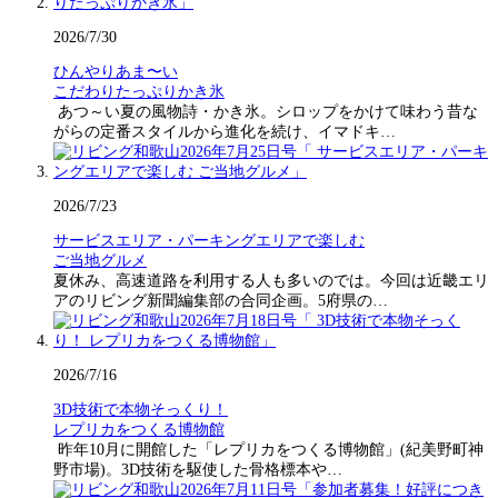
2026/7/30
ひんやりあま〜い
こだわりたっぷりかき氷
あつ～い夏の風物詩・かき氷。シロップをかけて味わう昔な
がらの定番スタイルから進化を続け、イマドキ…
2026/7/23
サービスエリア・パーキングエリアで楽しむ
ご当地グルメ
夏休み、高速道路を利用する人も多いのでは。今回は近畿エリ
アのリビング新聞編集部の合同企画。5府県の…
2026/7/16
3D技術で本物そっくり！
レプリカをつくる博物館
昨年10月に開館した「レプリカをつくる博物館」(紀美野町神
野市場)。3D技術を駆使した骨格標本や…