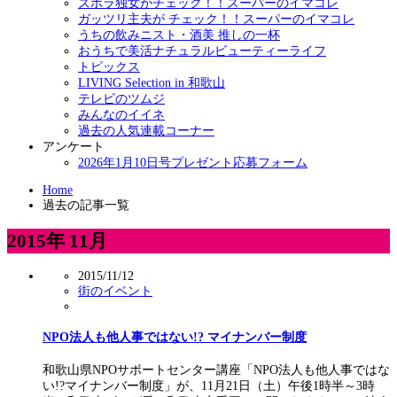
ズボラ独女がチェック！！スーパーのイマコレ
ガッツリ主夫が チェック！！スーパーのイマコレ
うちの飲みニスト・酒美 推しの一杯
おうちで美活ナチュラルビューティーライフ
トピックス
LIVING Selection in 和歌山
テレビのツムジ
みんなのイイネ
過去の人気連載コーナー
アンケート
2026年1月10日号プレゼント応募フォーム
Home
過去の記事一覧
2015年 11月
2015/11/12
街のイベント
NPO法人も他人事ではない!? マイナンバー制度
和歌山県NPOサポートセンター講座「NPO法人も他人事ではな
い!?マイナンバー制度」が、11月21日（土）午後1時半～3時