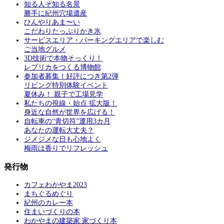
知る人ぞ知る名景
勝手に紀州穴場遺産
ひんやりあま〜い
こだわりたっぷりかき氷
サービスエリア・パーキングエリアで楽しむ
ご当地グルメ
3D技術で本物そっくり！
レプリカをつくる博物館
参加者募集！好評につき第2弾
リビング特別体験イベント
夏休み！ 親子で工場見学
私たちの視線・始点 拡大版！
身近な自然が世界を広げる！
自転車の“青切符”運用3カ月
あなたの運転大丈夫？
ジメジメな日も心地よく
梅雨は香りでリフレッシュ
発行物
カフェわかやま2023
まちぐるめぐり
紀州のカレー本
住まいづくりの本
わかやまの建築家 家づくり本