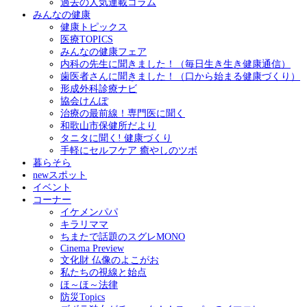
過去の人気連載コラム
みんなの健康
健康トピックス
医療TOPICS
みんなの健康フェア
内科の先生に聞きました！（毎日生き生き健康通信）
歯医者さんに聞きました！（口から始まる健康づくり）
形成外科診療ナビ
協会けんぽ
治療の最前線！専門医に聞く
和歌山市保健所だより
タニタに聞く! 健康づくり
手軽にセルフケア 癒やしのツボ
暮らそら
newスポット
イベント
コーナー
イケメンパパ
キラリママ
ちまたで話題のスグレMONO
Cinema Preview
文化財 仏像のよこがお
私たちの視線と始点
ほ～ほ～法律
防災Topics