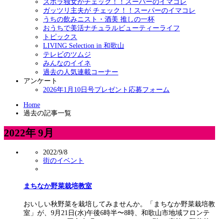
ズボラ独女がチェック！！スーパーのイマコレ
ガッツリ主夫が チェック！！スーパーのイマコレ
うちの飲みニスト・酒美 推しの一杯
おうちで美活ナチュラルビューティーライフ
トピックス
LIVING Selection in 和歌山
テレビのツムジ
みんなのイイネ
過去の人気連載コーナー
アンケート
2026年1月10日号プレゼント応募フォーム
Home
過去の記事一覧
2022年 9月
2022/9/8
街のイベント
まちなか野菜栽培教室
おいしい秋野菜を栽培してみませんか。「まちなか野菜栽培教
室」が、9月21日(水)午後6時半〜8時、和歌山市地域フロンテ