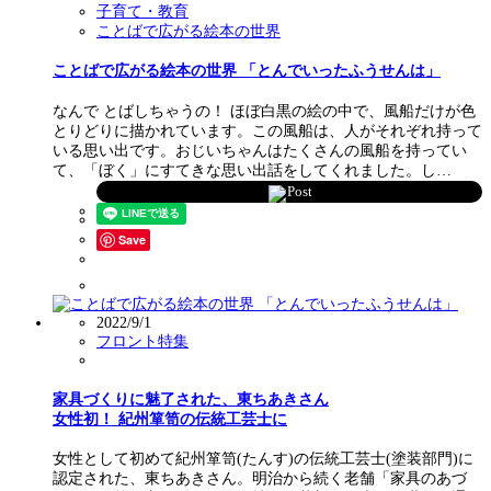
子育て・教育
ことばで広がる絵本の世界
ことばで広がる絵本の世界 「とんでいったふうせんは」
なんで とばしちゃうの！ ほぼ白黒の絵の中で、風船だけが色
とりどりに描かれています。この風船は、人がそれぞれ持って
いる思い出です。おじいちゃんはたくさんの風船を持ってい
て、「ぼく」にすてきな思い出話をしてくれました。し…
Post
Save
2022/9/1
フロント特集
家具づくりに魅了された、東ちあきさん
女性初！ 紀州箪笥の伝統工芸士に
女性として初めて紀州箪笥(たんす)の伝統工芸士(塗装部門)に
認定された、東ちあきさん。明治から続く老舗「家具のあづ