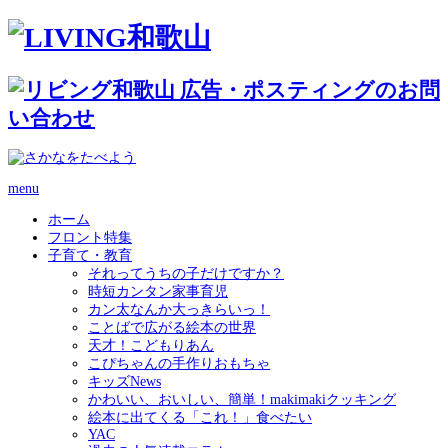
menu
ホーム
フロント特集
子育て・教育
それってうちの子だけですか？
時短カンタン家事育児
カン太なんか大っきらいっ！
ことばで広がる絵本の世界
天才！こどもりあん
こぴちゃんの手作りおもちゃ
キッズNews
かわいい、おいしい、簡単！makimakiクッキング
絵本に出てくる「これ！」食べたい
YAC