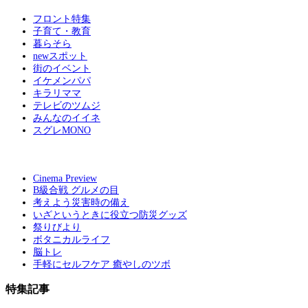
フロント特集
子育て・教育
暮らそら
newスポット
街のイベント
イケメンパパ
キラリママ
テレビのツムジ
みんなのイイネ
スグレMONO
Cinema Preview
B級合戦 グルメの目
考えよう災害時の備え
いざというときに役立つ防災グッズ
祭りびより
ボタニカルライフ
脳トレ
手軽にセルフケア 癒やしのツボ
特集記事