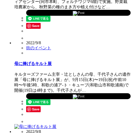
ィアセンター(同市本町、フォルテワジマ6階)で実施。野菜栽
培農家から、秋野菜の種のまき方や植え付けなど…
Post
Save
2022/9/8
街のイベント
母に捧げるキルト展
キルターズファーム主宰・辻としさんの母、千代子さんの遺作
展「母に捧げるキルト展」が、9月15日(木)〜19日(祝)午前10
時〜午後5時、和歌の浦ア-ト・キューブ(和歌山市和歌浦南)で
開催(19日は4時まで)。千代子さんが…
Post
Save
2022/9/8