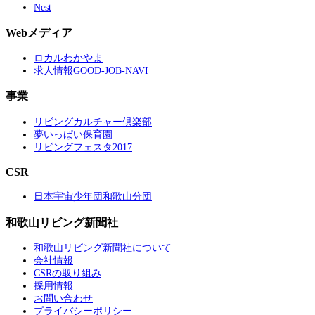
Nest
Webメディア
ロカルわかやま
求人情報GOOD-JOB-NAVI
事業
リビングカルチャー倶楽部
夢いっぱい保育園
リビングフェスタ2017
CSR
日本宇宙少年団和歌山分団
和歌山リビング新聞社
和歌山リビング新聞社について
会社情報
CSRの取り組み
採用情報
お問い合わせ
プライバシーポリシー