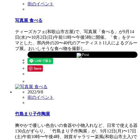
街のイベント
写真展 食べる
ティーズカフェ(和歌山市古屋)で、写真展「食べる」が9月14
日(水)〜10月2日(日)午前11時〜午後5時に開催。「食」をテー
マとした、県内外の20〜40代のアーティスト11人によるグルー
プ展。おいしそうな食べ物を撮影し…
Post
Save
2022/9/8
街のイベント
竹島まり子作陶展
爽やかで優しい色合いの食器や小物入れなど、日常で使える器
130点がずらり。「竹島まり子作陶展」が、9月12日(月)〜17日
(土)午前10時〜午後4時、雑貨ギャラリー楽風(和歌山市土入)で