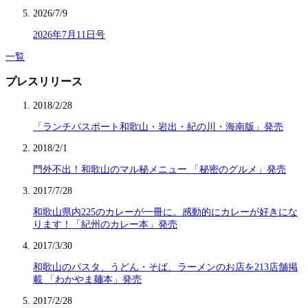
2026/7/9
2026年7月11日号
一覧
プレスリリース
2018/2/28
「ランチパスポート和歌山・岩出・紀の川・海南版」発売
2018/2/1
門外不出！和歌山のマル秘メニュー 「秘密のグルメ」発売
2017/7/28
和歌山県内225のカレーが一冊に。感動的にカレーが好きにな
ります！「紀州のカレー本」発売
2017/3/30
和歌山のパスタ、うどん・そば、ラーメンのお店を213店舗掲
載 「わかやま麺本」発売
2017/2/28