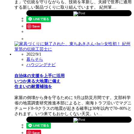
ま」で伝統を守りながらも、技術を革新し、夫婦で世界に通用
する新しい製品づくりに取り組んでいます。 紀州箪…
Post
Save
2022/9/1
暮らそら
ハウジングナビ
自治体の支援を上手に活用
いつか来る大地震に備え
住まいの耐震補強を
家屋の倒壊から身を守るために 9月は防災月間です。文部科学
省の地震調査研究推進本部によると、南海トラフ沿いでマグニ
チュード8~9クラスの地震が起きる確率は30年以内で70~80%と
されます。いつ来てもおかしくない天災。い…
Post
Save