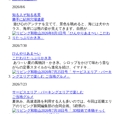
2026/8/6
知る人ぞ知る名景
勝手に紀州穴場遺産
遊び心のアンテナを立てて、景色を眺めると、海には犬やカ
ラス、海岸には熊の姿が見えてきます。自然が…
2026/7/30
ひんやりあま〜い
こだわりたっぷりかき氷
あつ～い夏の風物詩・かき氷。シロップをかけて味わう昔な
がらの定番スタイルから進化を続け、イマドキ…
2026/7/23
サービスエリア・パーキングエリアで楽しむ
ご当地グルメ
夏休み、高速道路を利用する人も多いのでは。今回は近畿エリ
アのリビング新聞編集部の合同企画。5府県の…