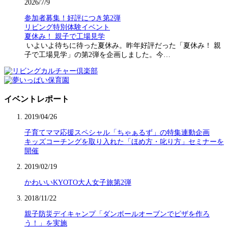
2026/7/9
参加者募集！好評につき第2弾
リビング特別体験イベント
夏休み！ 親子で工場見学
いよいよ待ちに待った夏休み。昨年好評だった「夏休み！ 親
子で工場見学」の第2弾を企画しました。今…
イベントレポート
2019/04/26
子育てママ応援スペシャル「ちゃぁるず」の特集連動企画
キッズコーチングを取り入れた「ほめ方・叱り方」セミナーを
開催
2019/02/19
かわいいKYOTO大人女子旅第2弾
2018/11/22
親子防災デイキャンプ「ダンボールオーブンでピザを作ろ
う！」を実施