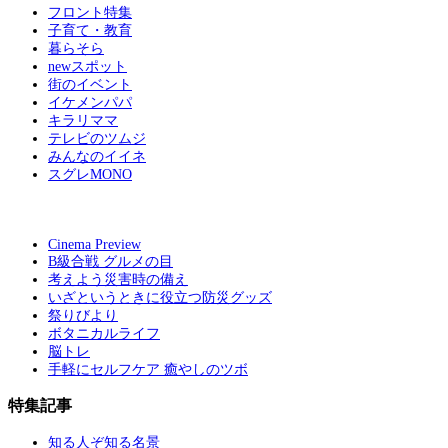
フロント特集
子育て・教育
暮らそら
newスポット
街のイベント
イケメンパパ
キラリママ
テレビのツムジ
みんなのイイネ
スグレMONO
Cinema Preview
B級合戦 グルメの目
考えよう災害時の備え
いざというときに役立つ防災グッズ
祭りびより
ボタニカルライフ
脳トレ
手軽にセルフケア 癒やしのツボ
特集記事
知る人ぞ知る名景