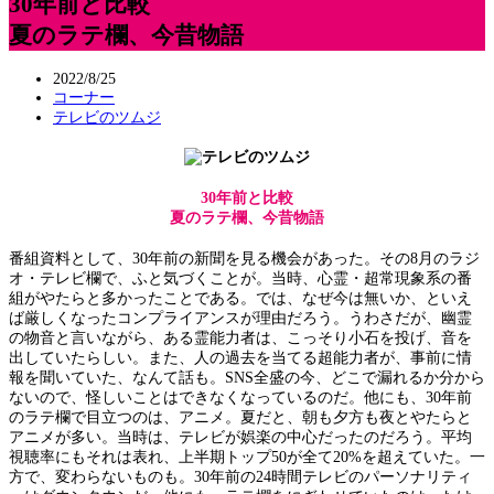
30年前と比較
夏のラテ欄、今昔物語
2022/8/25
コーナー
テレビのツムジ
30年前と比較
夏のラテ欄、今昔物語
番組資料として、30年前の新聞を見る機会があった。その8月のラジ
オ・テレビ欄で、ふと気づくことが。当時、心霊・超常現象系の番
組がやたらと多かったことである。では、なぜ今は無いか、といえ
ば厳しくなったコンプライアンスが理由だろう。うわさだが、幽霊
の物音と言いながら、ある霊能力者は、こっそり小石を投げ、音を
出していたらしい。また、人の過去を当てる超能力者が、事前に情
報を聞いていた、なんて話も。SNS全盛の今、どこで漏れるか分から
ないので、怪しいことはできなくなっているのだ。他にも、30年前
のラテ欄で目立つのは、アニメ。夏だと、朝も夕方も夜とやたらと
アニメが多い。当時は、テレビが娯楽の中心だったのだろう。平均
視聴率にもそれは表れ、上半期トップ50が全て20%を超えていた。一
方で、変わらないものも。30年前の24時間テレビのパーソナリティ