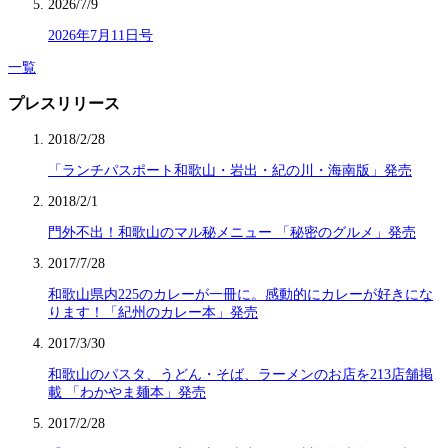
2026/7/9
2026年7月11日号
一覧
プレスリリース
2018/2/28
「ランチパスポート和歌山・岩出・紀の川・海南版」発売
2018/2/1
門外不出！和歌山のマル秘メニュー 「秘密のグルメ」発売
2017/7/28
和歌山県内225のカレーが一冊に。感動的にカレーが好きにな
ります！「紀州のカレー本」発売
2017/3/30
和歌山のパスタ、うどん・そば、ラーメンのお店を213店舗掲
載 「わかやま麺本」発売
2017/2/28