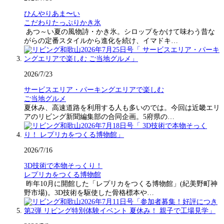
ひんやりあま〜い
こだわりたっぷりかき氷
あつ～い夏の風物詩・かき氷。シロップをかけて味わう昔な
がらの定番スタイルから進化を続け、イマドキ…
2026/7/23
サービスエリア・パーキングエリアで楽しむ
ご当地グルメ
夏休み、高速道路を利用する人も多いのでは。今回は近畿エリ
アのリビング新聞編集部の合同企画。5府県の…
2026/7/16
3D技術で本物そっくり！
レプリカをつくる博物館
昨年10月に開館した「レプリカをつくる博物館」(紀美野町神
野市場)。3D技術を駆使した骨格標本や…