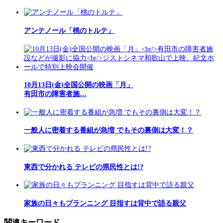
アンテノール「桃のトルテ」
10月13日(金)全国公開の映画「月」
有田市の障害者施…
一般人に密着する番組が急増 でもその裏側は大変！？
東西で分かれる テレビの県民性とは!?
家族の日々もプランニング 目指すは背中で語る親父
関連キーワード