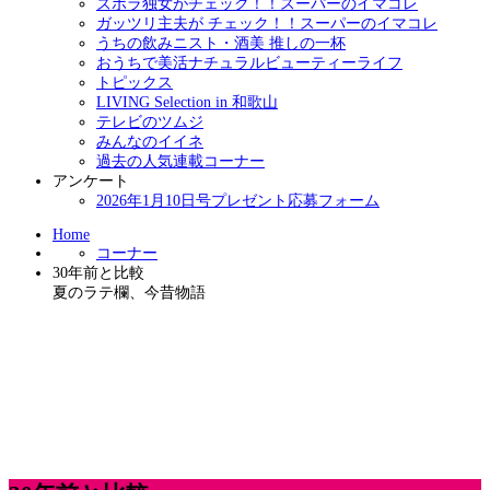
ズボラ独女がチェック！！スーパーのイマコレ
ガッツリ主夫が チェック！！スーパーのイマコレ
うちの飲みニスト・酒美 推しの一杯
おうちで美活ナチュラルビューティーライフ
トピックス
LIVING Selection in 和歌山
テレビのツムジ
みんなのイイネ
過去の人気連載コーナー
アンケート
2026年1月10日号プレゼント応募フォーム
Home
コーナー
30年前と比較
夏のラテ欄、今昔物語