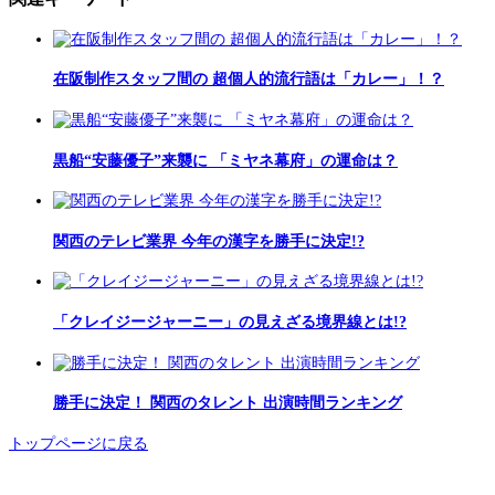
在阪制作スタッフ間の 超個人的流行語は「カレー」！？
黒船“安藤優子”来襲に 「ミヤネ幕府」の運命は？
関西のテレビ業界 今年の漢字を勝手に決定!?
「クレイジージャーニー」の見えざる境界線とは!?
勝手に決定！ 関西のタレント 出演時間ランキング
トップページに戻る