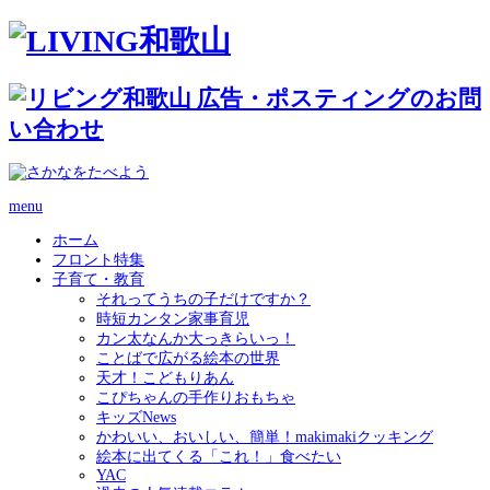
menu
ホーム
フロント特集
子育て・教育
それってうちの子だけですか？
時短カンタン家事育児
カン太なんか大っきらいっ！
ことばで広がる絵本の世界
天才！こどもりあん
こぴちゃんの手作りおもちゃ
キッズNews
かわいい、おいしい、簡単！makimakiクッキング
絵本に出てくる「これ！」食べたい
YAC