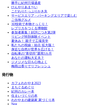
勝手に紀州穴場遺産
ひんやりあま〜い
こだわりたっぷりかき氷
サービスエリア・パーキングエリアで楽しむ
ご当地グルメ
3D技術で本物そっくり！
レプリカをつくる博物館
参加者募集！好評につき第2弾
リビング特別体験イベント
夏休み！ 親子で工場見学
私たちの視線・始点 拡大版！
身近な自然が世界を広げる！
自転車の“青切符”運用3カ月
あなたの運転大丈夫？
ジメジメな日も心地よく
梅雨は香りでリフレッシュ
発行物
カフェわかやま2023
まちぐるめぐり
紀州のカレー本
住まいづくりの本
わかやまの建築家 家づくり本
Nest