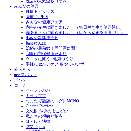
過去の人気連載コラム
みんなの健康
健康トピックス
医療TOPICS
みんなの健康フェア
内科の先生に聞きました！（毎日生き生き健康通信）
歯医者さんに聞きました！（口から始まる健康づくり）
形成外科診療ナビ
協会けんぽ
治療の最前線！専門医に聞く
和歌山市保健所だより
タニタに聞く! 健康づくり
手軽にセルフケア 癒やしのツボ
暮らそら
newスポット
イベント
コーナー
イケメンパパ
キラリママ
ちまたで話題のスグレMONO
Cinema Preview
文化財 仏像のよこがお
私たちの視線と始点
ほ～ほ～法律
防災Topics