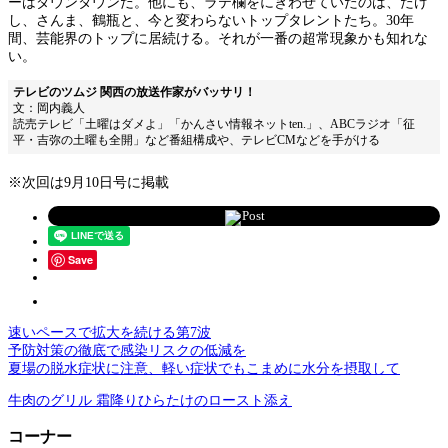
ーはダウンタウンだ。他にも、ラテ欄をにぎわせていたのは、たけ
し、さんま、鶴瓶と、今と変わらないトップタレントたち。30年
間、芸能界のトップに居続ける。それが一番の超常現象かも知れな
い。
テレビのツムジ 関西の放送作家がバッサリ！
文：岡内義人
読売テレビ「土曜はダメよ」「かんさい情報ネットten.」、ABCラジオ「征
平・吉弥の土曜も全開」など番組構成や、テレビCMなどを手がける
※次回は9月10日号に掲載
Post
Save
速いペースで拡大を続ける第7波
予防対策の徹底で感染リスクの低減を
夏場の脱水症状に注意、軽い症状でもこまめに水分を摂取して
牛肉のグリル 霜降りひらたけのロースト添え
コーナー