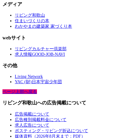
メディア
リビング和歌山
住まいづくりの本
わかやまの建築家 家づくり本
webサイト
リビングカルチャー倶楽部
求人情報GOOD-JOB-NAVI
その他
Living Network
YAC (財)日本宇宙少年団
ページ上部へ戻る
リビング和歌山への広告掲載について
広告掲載について
広告種別掲載料金について
求人広告について
ポスティング・リビング折込について
媒体資料（2026年8月末まで：PDF）