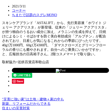
2021/3/11
コーナー
ちまたで話題のスグレMONO
スキンケアブランド「ASTALIFT」から、先行美容液「ホワイト ジ
ェリー アクアリスタ」が新登場。従来の「ジェリー アクアリスタ」
が持つ独自のうるおい成分に加え、メラニンの生成を抑えて、日焼
けによるシミ・そばかすを防ぐ美白有効成分「アルブチン」が配合
されており、日差しが気になるこれからの季節にぴったりです。
40g1万1000円、60g1万4300円。「ダマスクローズとグリーンフロー
ラルの香りにも癒やされます。自分へのご褒美にいかがですか」
と、広報担当の日高裕子さん。2階コスメマートで取り扱い。
取材協力=近鉄百貨店和歌山店
Post
Save
“災害に強い家”は土地・建物＋家の中も
新築、リフォームだからできる
住まいの災害対策