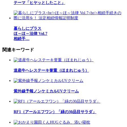
テーマ「ヒヤッとしたこと」
暮らしにプラス
ほ～ほ～法律 Vol.7
相続手…
関連キーワード
道産牛ヘレステーキ誉重（ほまれじゅう）
紫外線予報ノンケミカルUVクリーム
RF1（アールエフワン）「緑の30品目サラダ」