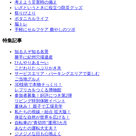
考えよう災害時の備え
いざというときに役立つ防災グッズ
祭りびより
ボタニカルライフ
脳トレ
手軽にセルフケア 癒やしのツボ
特集記事
知る人ぞ知る名景
勝手に紀州穴場遺産
ひんやりあま〜い
こだわりたっぷりかき氷
サービスエリア・パーキングエリアで楽しむ
ご当地グルメ
3D技術で本物そっくり！
レプリカをつくる博物館
参加者募集！好評につき第2弾
リビング特別体験イベント
夏休み！ 親子で工場見学
私たちの視線・始点 拡大版！
身近な自然が世界を広げる！
自転車の“青切符”運用3カ月
あなたの運転大丈夫？
ジメジメな日も心地よく