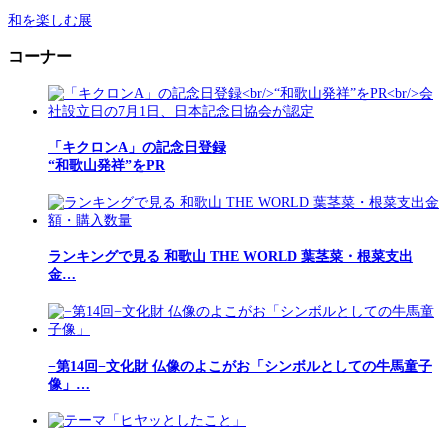
和を楽しむ展
コーナー
「キクロンA」の記念日登録
“和歌山発祥”をPR
ランキングで見る 和歌山 THE WORLD 葉茎菜・根菜支出
金…
−第14回−文化財 仏像のよこがお「シンボルとしての牛馬童子
像」…