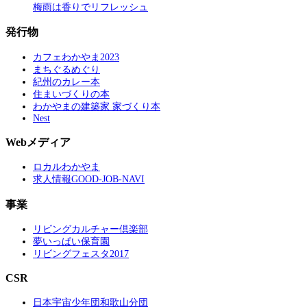
梅雨は香りでリフレッシュ
発行物
カフェわかやま2023
まちぐるめぐり
紀州のカレー本
住まいづくりの本
わかやまの建築家 家づくり本
Nest
Webメディア
ロカルわかやま
求人情報GOOD-JOB-NAVI
事業
リビングカルチャー倶楽部
夢いっぱい保育園
リビングフェスタ2017
CSR
日本宇宙少年団和歌山分団