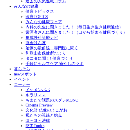
過去の人気連載コラム
みんなの健康
健康トピックス
医療TOPICS
みんなの健康フェア
内科の先生に聞きました！（毎日生き生き健康通信）
歯医者さんに聞きました！（口から始まる健康づくり）
形成外科診療ナビ
協会けんぽ
治療の最前線！専門医に聞く
和歌山市保健所だより
タニタに聞く! 健康づくり
手軽にセルフケア 癒やしのツボ
暮らそら
newスポット
イベント
コーナー
イケメンパパ
キラリママ
ちまたで話題のスグレMONO
Cinema Preview
文化財 仏像のよこがお
私たちの視線と始点
ほ～ほ～法律
防災Topics