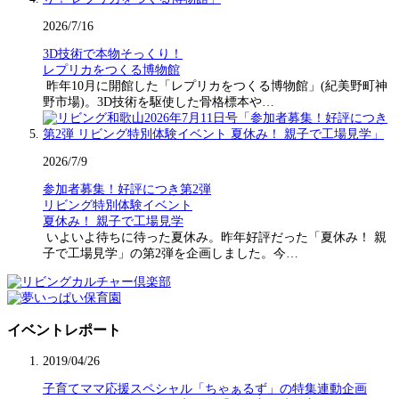
2026/7/16
3D技術で本物そっくり！
レプリカをつくる博物館
昨年10月に開館した「レプリカをつくる博物館」(紀美野町神
野市場)。3D技術を駆使した骨格標本や…
2026/7/9
参加者募集！好評につき第2弾
リビング特別体験イベント
夏休み！ 親子で工場見学
いよいよ待ちに待った夏休み。昨年好評だった「夏休み！ 親
子で工場見学」の第2弾を企画しました。今…
イベントレポート
2019/04/26
子育てママ応援スペシャル「ちゃぁるず」の特集連動企画