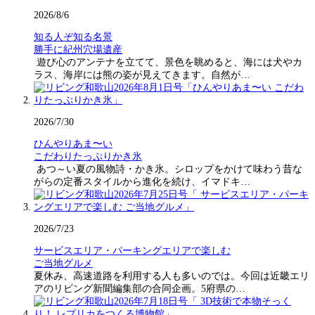
2026/8/6
知る人ぞ知る名景
勝手に紀州穴場遺産
遊び心のアンテナを立てて、景色を眺めると、海には犬やカ
ラス、海岸には熊の姿が見えてきます。自然が…
2026/7/30
ひんやりあま〜い
こだわりたっぷりかき氷
あつ～い夏の風物詩・かき氷。シロップをかけて味わう昔な
がらの定番スタイルから進化を続け、イマドキ…
2026/7/23
サービスエリア・パーキングエリアで楽しむ
ご当地グルメ
夏休み、高速道路を利用する人も多いのでは。今回は近畿エリ
アのリビング新聞編集部の合同企画。5府県の…