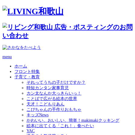
menu
ホーム
フロント特集
子育て・教育
それってうちの子だけですか？
時短カンタン家事育児
カン太なんか大っきらいっ！
ことばで広がる絵本の世界
天才！こどもりあん
こぴちゃんの手作りおもちゃ
キッズNews
かわいい、おいしい、簡単！makimakiクッキング
絵本に出てくる「これ！」食べたい
YAC