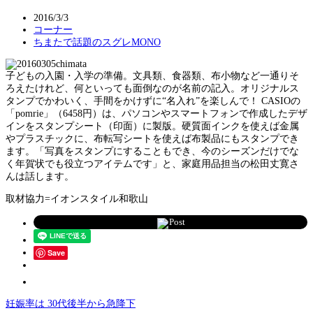
2016/3/3
コーナー
ちまたで話題のスグレMONO
子どもの入園・入学の準備。文具類、食器類、布小物など一通りそ
ろえたけれど、何といっても面倒なのが名前の記入。オリジナルス
タンプでかわいく、手間をかけずに“名入れ”を楽しんで！ CASIOの
「pomrie」（6458円）は、パソコンやスマートフォンで作成したデザ
インをスタンプシート（印面）に製版。硬質面インクを使えば金属
やプラスチックに、布転写シートを使えば布製品にもスタンプでき
ます。「写真をスタンプにすることもでき、今のシーズンだけでな
く年賀状でも役立つアイテムです」と、家庭用品担当の松田丈寛さ
んは話します。
取材協力=イオンスタイル和歌山
Post
Save
妊娠率は 30代後半から急降下