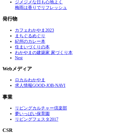
ジメジメな日も心地よく
梅雨は香りでリフレッシュ
発行物
カフェわかやま2023
まちぐるめぐり
紀州のカレー本
住まいづくりの本
わかやまの建築家 家づくり本
Nest
Webメディア
ロカルわかやま
求人情報GOOD-JOB-NAVI
事業
リビングカルチャー倶楽部
夢いっぱい保育園
リビングフェスタ2017
CSR