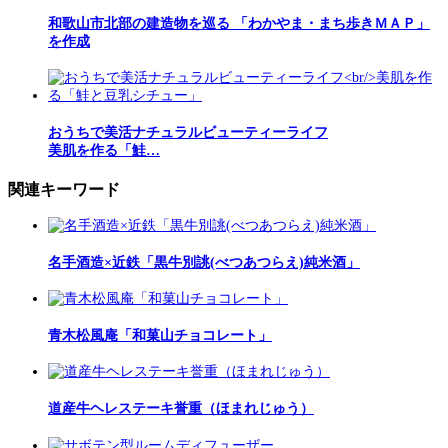
和歌山市北部の建造物を巡る 「わかやま・まち歩きＭＡＰ」
を作成
おうちで美活ナチュラルビューティーライフ
美肌を作る「鮭…
関連キーワード
名手酒造×近鉄「黒牛別誂(べつあつらえ)純米酒」
青木松風庵「和菓山チョコレート」
道産牛ヘレステーキ誉重（ほまれじゅう）