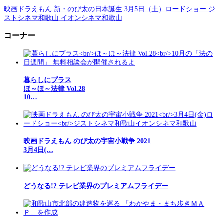
映画ドラえもん 新・のび太の日本誕生 3月5日（土）ロードショー ジ
ストシネマ和歌山 イオンシネマ和歌山
コーナー
暮らしにプラス
ほ～ほ～法律 Vol.28
10…
映画ドラえもん のび太の宇宙小戦争 2021
3月4日(…
どうなる!? テレビ業界のプレミアムフライデー