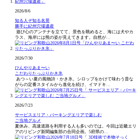
2026/8/6
知る人ぞ知る名景
勝手に紀州穴場遺産
遊び心のアンテナを立てて、景色を眺めると、海には犬やカ
ラス、海岸には熊の姿が見えてきます。自然が…
2026/7/30
ひんやりあま〜い
こだわりたっぷりかき氷
あつ～い夏の風物詩・かき氷。シロップをかけて味わう昔な
がらの定番スタイルから進化を続け、イマドキ…
2026/7/23
サービスエリア・パーキングエリアで楽しむ
ご当地グルメ
夏休み、高速道路を利用する人も多いのでは。今回は近畿エリ
アのリビング新聞編集部の合同企画。5府県の…