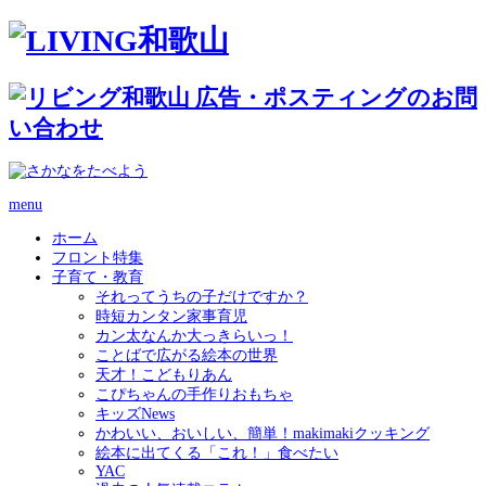
menu
ホーム
フロント特集
子育て・教育
それってうちの子だけですか？
時短カンタン家事育児
カン太なんか大っきらいっ！
ことばで広がる絵本の世界
天才！こどもりあん
こぴちゃんの手作りおもちゃ
キッズNews
かわいい、おいしい、簡単！makimakiクッキング
絵本に出てくる「これ！」食べたい
YAC