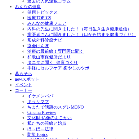
過去の人気連載コラム
みんなの健康
健康トピックス
医療TOPICS
みんなの健康フェア
内科の先生に聞きました！（毎日生き生き健康通信）
歯医者さんに聞きました！（口から始まる健康づくり）
形成外科診療ナビ
協会けんぽ
治療の最前線！専門医に聞く
和歌山市保健所だより
タニタに聞く! 健康づくり
手軽にセルフケア 癒やしのツボ
暮らそら
newスポット
イベント
コーナー
イケメンパパ
キラリママ
ちまたで話題のスグレMONO
Cinema Preview
文化財 仏像のよこがお
私たちの視線と始点
ほ～ほ～法律
防災Topics