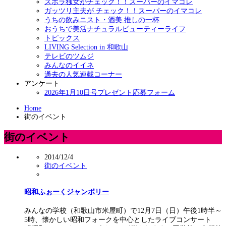
ズボラ独女がチェック！！スーパーのイマコレ
ガッツリ主夫が チェック！！スーパーのイマコレ
うちの飲みニスト・酒美 推しの一杯
おうちで美活ナチュラルビューティーライフ
トピックス
LIVING Selection in 和歌山
テレビのツムジ
みんなのイイネ
過去の人気連載コーナー
アンケート
2026年1月10日号プレゼント応募フォーム
Home
街のイベント
街のイベント
2014/12/4
街のイベント
昭和ふぉーくジャンボリー
みんなの学校（和歌山市米屋町）で12月7日（日）午後1時半～
5時、懐かしい昭和フォークを中心としたライブコンサート