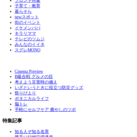
フロント特集
子育て・教育
暮らそら
newスポット
街のイベント
イケメンパパ
キラリママ
テレビのツムジ
みんなのイイネ
スグレMONO
Cinema Preview
B級合戦 グルメの目
考えよう災害時の備え
いざというときに役立つ防災グッズ
祭りびより
ボタニカルライフ
脳トレ
手軽にセルフケア 癒やしのツボ
特集記事
知る人ぞ知る名景