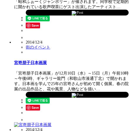
「昭和ふぉーくジャンボリー」が催されます。同学校で定期的
に開かれている歌声喫茶にゲスト出演したアーティスト…
Post
Save
2014/12/4
街のイベント
宮嵜朋子日本画展
「宮嵜朋子日本画展」が12月10日（水）～15日（月）午前10時
～午後6時、ギャラリー龍門（和歌山市湊通丁北）で開かれま
す。日本画を学んで25年の宮嵜さんが初めて開く個展。春の院
展の出品作品と、花や風景、人物などを描い…
Post
Save
2014/12/4