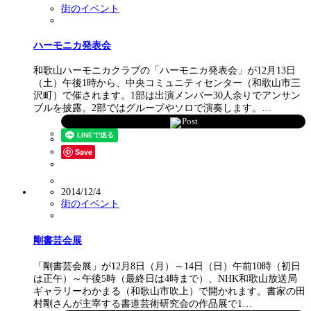
街のイベント
ハーモニカ発表会
和歌山ハーモニカクラブの「ハーモニカ発表会」が12月13日
（土）午後1時から、中央コミュニティセンター（和歌山市三
沢町）で催されます。1部は出演メンバー30人余りでアンサン
ブルを披露。2部ではグループやソロで演奏します。…
Post
Save
2014/12/4
街のイベント
剛書芸会展
「剛書芸会展」が12月8日（月）～14日（日）午前10時（初日
は正午）～午後5時（最終日は4時まで）、NHK和歌山放送局
ギャラリーわかまる（和歌山市吹上）で開かれます。書家の田
村剛さんが主宰する書道芸術研究会の作品展で1…