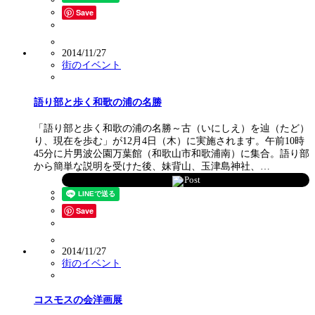
Save
2014/11/27
街のイベント
語り部と歩く和歌の浦の名勝
「語り部と歩く和歌の浦の名勝～古（いにしえ）を辿（たど）
り、現在を歩む」が12月4日（木）に実施されます。午前10時
45分に片男波公園万葉館（和歌山市和歌浦南）に集合。語り部
から簡単な説明を受けた後、妹背山、玉津島神社、…
Post
Save
2014/11/27
街のイベント
コスモスの会洋画展