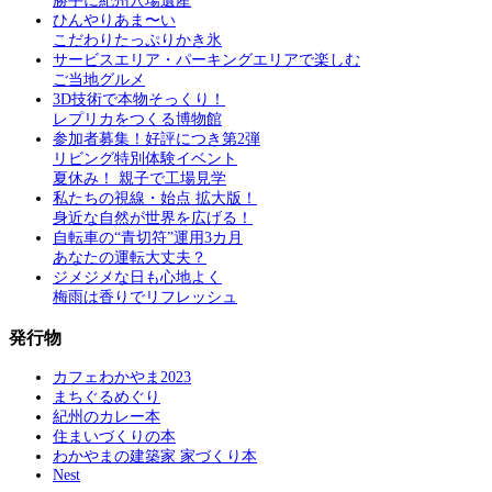
勝手に紀州穴場遺産
ひんやりあま〜い
こだわりたっぷりかき氷
サービスエリア・パーキングエリアで楽しむ
ご当地グルメ
3D技術で本物そっくり！
レプリカをつくる博物館
参加者募集！好評につき第2弾
リビング特別体験イベント
夏休み！ 親子で工場見学
私たちの視線・始点 拡大版！
身近な自然が世界を広げる！
自転車の“青切符”運用3カ月
あなたの運転大丈夫？
ジメジメな日も心地よく
梅雨は香りでリフレッシュ
発行物
カフェわかやま2023
まちぐるめぐり
紀州のカレー本
住まいづくりの本
わかやまの建築家 家づくり本
Nest