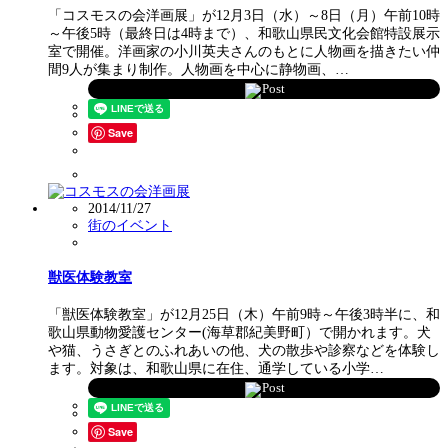
「コスモスの会洋画展」が12月3日（水）～8日（月）午前10時
～午後5時（最終日は4時まで）、和歌山県民文化会館特設展示
室で開催。洋画家の小川英夫さんのもとに人物画を描きたい仲
間9人が集まり制作。人物画を中心に静物画、…
Post
Save
2014/11/27
街のイベント
獣医体験教室
「獣医体験教室」が12月25日（木）午前9時～午後3時半に、和
歌山県動物愛護センター(海草郡紀美野町）で開かれます。犬
や猫、うさぎとのふれあいの他、犬の散歩や診察などを体験し
ます。対象は、和歌山県に在住、通学している小学…
Post
Save