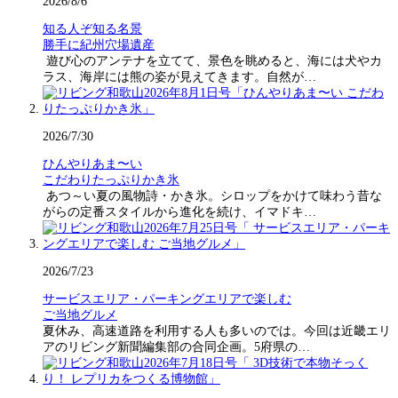
2026/8/6
知る人ぞ知る名景
勝手に紀州穴場遺産
遊び心のアンテナを立てて、景色を眺めると、海には犬やカ
ラス、海岸には熊の姿が見えてきます。自然が…
2026/7/30
ひんやりあま〜い
こだわりたっぷりかき氷
あつ～い夏の風物詩・かき氷。シロップをかけて味わう昔な
がらの定番スタイルから進化を続け、イマドキ…
2026/7/23
サービスエリア・パーキングエリアで楽しむ
ご当地グルメ
夏休み、高速道路を利用する人も多いのでは。今回は近畿エリ
アのリビング新聞編集部の合同企画。5府県の…