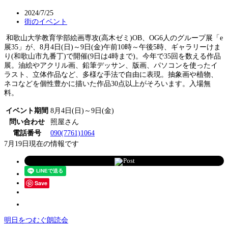
2024/7/25
街のイベント
和歌山大学教育学部絵画専攻(高木ゼミ)OB、OG6人のグループ展「e
展35」が、8月4日(日)～9日(金)午前10時～午後5時、ギャラリーけま
り(和歌山市九番丁)で開催(9日は4時まで)。今年で35回を数える作品
展。油絵やアクリル画、鉛筆デッサン、版画、パソコンを使ったイ
ラスト、立体作品など、多様な手法で自由に表現。抽象画や植物、
ネコなどを個性豊かに描いた作品30点以上がそろいます。入場無
料。
イベント期間
8月4日(日)～9日(金)
問い合わせ
照屋さん
電話番号
090(7761)1064
7月19日現在の情報です
Post
Save
明日をつむぐ朗読会