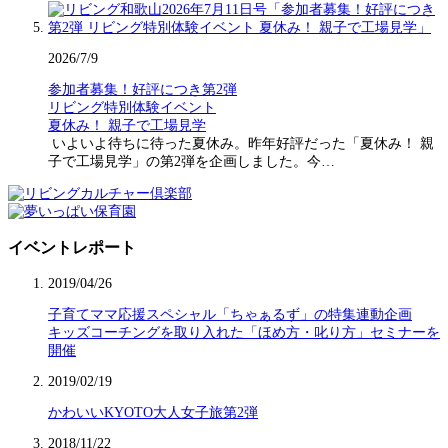
2026/7/9
参加者募集！好評につき第2弾
リビング特別体験イベント
夏休み！ 親子で工場見学
いよいよ待ちに待った夏休み。昨年好評だった「夏休み！ 親
子で工場見学」の第2弾を企画しました。今…
イベントレポート
2019/04/26
子育てママ応援スペシャル「ちゃぁるず」の特集連動企画
キッズコーチングを取り入れた「ほめ方・叱り方」セミナーを
開催
2019/02/19
かわいいKYOTO大人女子旅第2弾
2018/11/22