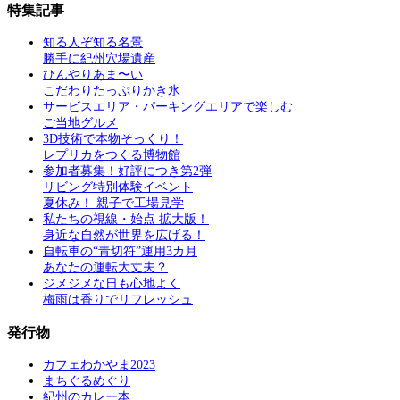
特集記事
知る人ぞ知る名景
勝手に紀州穴場遺産
ひんやりあま〜い
こだわりたっぷりかき氷
サービスエリア・パーキングエリアで楽しむ
ご当地グルメ
3D技術で本物そっくり！
レプリカをつくる博物館
参加者募集！好評につき第2弾
リビング特別体験イベント
夏休み！ 親子で工場見学
私たちの視線・始点 拡大版！
身近な自然が世界を広げる！
自転車の“青切符”運用3カ月
あなたの運転大丈夫？
ジメジメな日も心地よく
梅雨は香りでリフレッシュ
発行物
カフェわかやま2023
まちぐるめぐり
紀州のカレー本