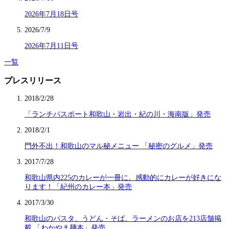
2026年7月18日号
2026/7/9
2026年7月11日号
一覧
プレスリリース
2018/2/28
「ランチパスポート和歌山・岩出・紀の川・海南版」発売
2018/2/1
門外不出！和歌山のマル秘メニュー 「秘密のグルメ」発売
2017/7/28
和歌山県内225のカレーが一冊に。感動的にカレーが好きにな
ります！「紀州のカレー本」発売
2017/3/30
和歌山のパスタ、うどん・そば、ラーメンのお店を213店舗掲
載 「わかやま麺本」発売