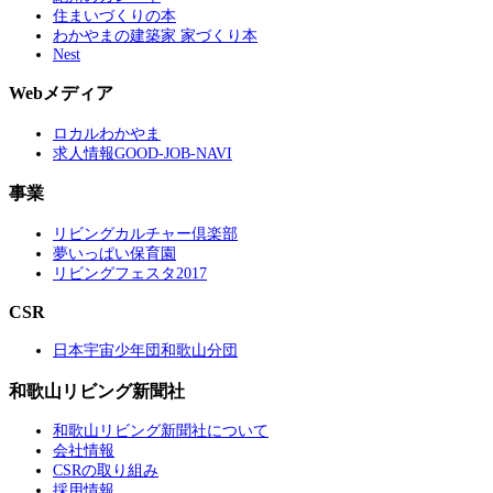
住まいづくりの本
わかやまの建築家 家づくり本
Nest
Webメディア
ロカルわかやま
求人情報GOOD-JOB-NAVI
事業
リビングカルチャー倶楽部
夢いっぱい保育園
リビングフェスタ2017
CSR
日本宇宙少年団和歌山分団
和歌山リビング新聞社
和歌山リビング新聞社について
会社情報
CSRの取り組み
採用情報