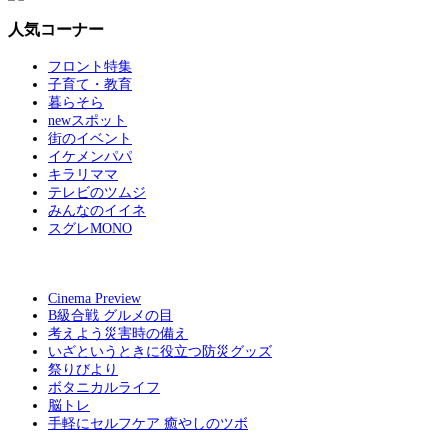
人気コーナー
フロント特集
子育て・教育
暮らそら
newスポット
街のイベント
イケメンパパ
キラリママ
テレビのツムジ
みんなのイイネ
スグレMONO
Cinema Preview
B級合戦 グルメの目
考えよう災害時の備え
いざというときに役立つ防災グッズ
祭りびより
ボタニカルライフ
脳トレ
手軽にセルフケア 癒やしのツボ