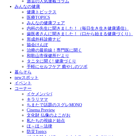
過去の人気連載コラム
みんなの健康
健康トピックス
医療TOPICS
みんなの健康フェア
内科の先生に聞きました！（毎日生き生き健康通信）
歯医者さんに聞きました！（口から始まる健康づくり）
形成外科診療ナビ
協会けんぽ
治療の最前線！専門医に聞く
和歌山市保健所だより
タニタに聞く! 健康づくり
手軽にセルフケア 癒やしのツボ
暮らそら
newスポット
イベント
コーナー
イケメンパパ
キラリママ
ちまたで話題のスグレMONO
Cinema Preview
文化財 仏像のよこがお
私たちの視線と始点
ほ～ほ～法律
防災Topics