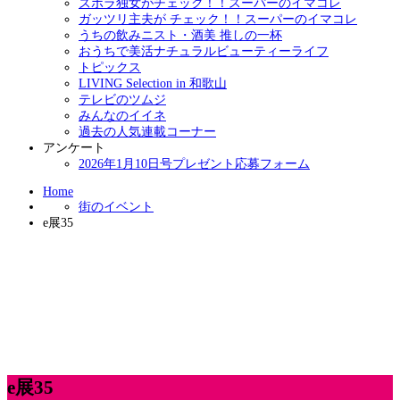
ズボラ独女がチェック！！スーパーのイマコレ
ガッツリ主夫が チェック！！スーパーのイマコレ
うちの飲みニスト・酒美 推しの一杯
おうちで美活ナチュラルビューティーライフ
トピックス
LIVING Selection in 和歌山
テレビのツムジ
みんなのイイネ
過去の人気連載コーナー
アンケート
2026年1月10日号プレゼント応募フォーム
Home
街のイベント
e展35
e展35