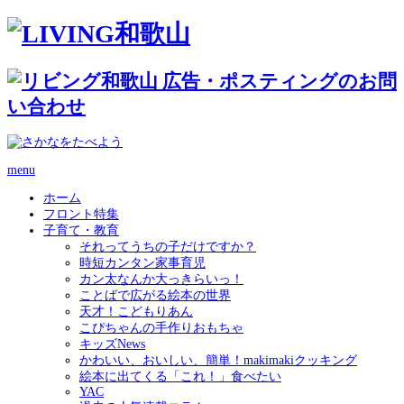
menu
ホーム
フロント特集
子育て・教育
それってうちの子だけですか？
時短カンタン家事育児
カン太なんか大っきらいっ！
ことばで広がる絵本の世界
天才！こどもりあん
こぴちゃんの手作りおもちゃ
キッズNews
かわいい、おいしい、簡単！makimakiクッキング
絵本に出てくる「これ！」食べたい
YAC