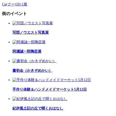
Cu(クー)10+1展
街のイベント
写団／ウエスト写真展
阿瀬誠一郎陶芸展
書初会（かきぞめかい）
手作り体験＆ハンドメイドマーケット5月12日
紀伊風土記の丘で聞くおはなし