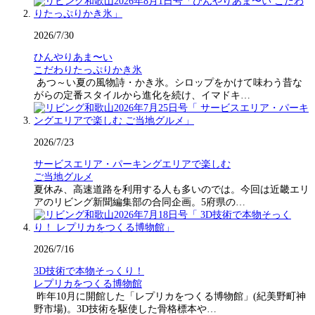
2026/7/30
ひんやりあま〜い
こだわりたっぷりかき氷
あつ～い夏の風物詩・かき氷。シロップをかけて味わう昔な
がらの定番スタイルから進化を続け、イマドキ…
2026/7/23
サービスエリア・パーキングエリアで楽しむ
ご当地グルメ
夏休み、高速道路を利用する人も多いのでは。今回は近畿エリ
アのリビング新聞編集部の合同企画。5府県の…
2026/7/16
3D技術で本物そっくり！
レプリカをつくる博物館
昨年10月に開館した「レプリカをつくる博物館」(紀美野町神
野市場)。3D技術を駆使した骨格標本や…