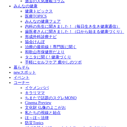
過去の人気連載コラム
みんなの健康
健康トピックス
医療TOPICS
みんなの健康フェア
内科の先生に聞きました！（毎日生き生き健康通信）
歯医者さんに聞きました！（口から始まる健康づくり）
形成外科診療ナビ
協会けんぽ
治療の最前線！専門医に聞く
和歌山市保健所だより
タニタに聞く! 健康づくり
手軽にセルフケア 癒やしのツボ
暮らそら
newスポット
イベント
コーナー
イケメンパパ
キラリママ
ちまたで話題のスグレMONO
Cinema Preview
文化財 仏像のよこがお
私たちの視線と始点
ほ～ほ～法律
防災Topics