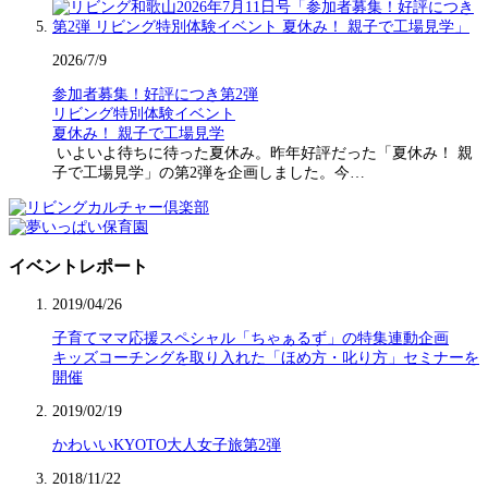
2026/7/9
参加者募集！好評につき第2弾
リビング特別体験イベント
夏休み！ 親子で工場見学
いよいよ待ちに待った夏休み。昨年好評だった「夏休み！ 親
子で工場見学」の第2弾を企画しました。今…
イベントレポート
2019/04/26
子育てママ応援スペシャル「ちゃぁるず」の特集連動企画
キッズコーチングを取り入れた「ほめ方・叱り方」セミナーを
開催
2019/02/19
かわいいKYOTO大人女子旅第2弾
2018/11/22