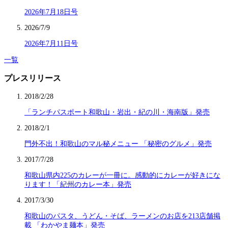
2026年7月18日号
2026/7/9
2026年7月11日号
一覧
プレスリリース
2018/2/28
「ランチパスポート和歌山・岩出・紀の川・海南版」発売
2018/2/1
門外不出！和歌山のマル秘メニュー 「秘密のグルメ」発売
2017/7/28
和歌山県内225のカレーが一冊に。感動的にカレーが好きにな
ります！「紀州のカレー本」発売
2017/3/30
和歌山のパスタ、うどん・そば、ラーメンのお店を213店舗掲
載 「わかやま麺本」発売