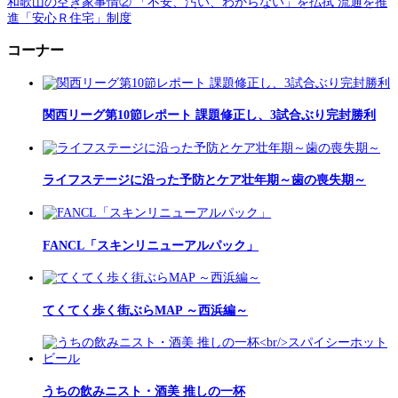
和歌山の空き家事情② 「不安、汚い、わからない」を払拭 流通を推
進「安心Ｒ住宅」制度
コーナー
関西リーグ第10節レポート 課題修正し、3試合ぶり完封勝利
ライフステージに沿った予防とケア壮年期～歯の喪失期～
FANCL「スキンリニューアルパック」
てくてく歩く街ぶらMAP ～西浜編～
うちの飲みニスト・酒美 推しの一杯