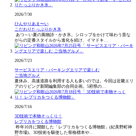
2026/7/30
ひんやりあま〜い
こだわりたっぷりかき氷
あつ～い夏の風物詩・かき氷。シロップをかけて味わう昔な
がらの定番スタイルから進化を続け、イマドキ…
2026/7/23
サービスエリア・パーキングエリアで楽しむ
ご当地グルメ
夏休み、高速道路を利用する人も多いのでは。今回は近畿エリ
アのリビング新聞編集部の合同企画。5府県の…
2026/7/16
3D技術で本物そっくり！
レプリカをつくる博物館
昨年10月に開館した「レプリカをつくる博物館」(紀美野町神
野市場)。3D技術を駆使した骨格標本や…