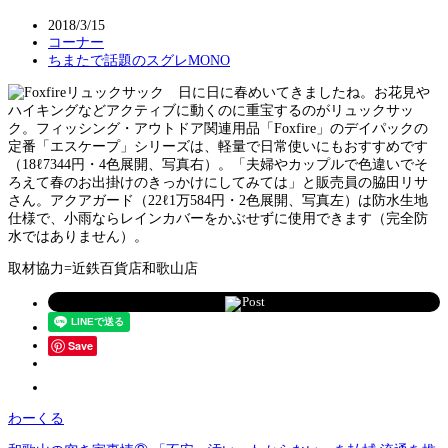
2018/3/15
コーナー
ちまたで話題のスグレMONO
日に日に春めいてきましたね。お花見や
ハイキングなどアクティブに動くのに重宝するのがリュックサッ
ク。フィッシング・アウトドア関連用品「Foxfire」のデイパックの
定番「エスケープ」シリーズは、軽量で日常使いにもおすすめです
（18ℓ7344円・4色展開、写真右）。「夫婦やカップルで色違いでそ
ろえて春のお出掛けのきっかけにしてみては」と販売員の脇田リサ
さん。アクアガード（22ℓ1万584円・2色展開、写真左）は防水生地
仕様で、小雨ならレインカバーをかぶせずに使用できます（完全防
水ではありません）。
取材協力=近鉄百貨店和歌山店
Post
Save
わーくる