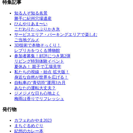
特集記事
知る人ぞ知る名景
勝手に紀州穴場遺産
ひんやりあま〜い
こだわりたっぷりかき氷
サービスエリア・パーキングエリアで楽しむ
ご当地グルメ
3D技術で本物そっくり！
レプリカをつくる博物館
参加者募集！好評につき第2弾
リビング特別体験イベント
夏休み！ 親子で工場見学
私たちの視線・始点 拡大版！
身近な自然が世界を広げる！
自転車の“青切符”運用3カ月
あなたの運転大丈夫？
ジメジメな日も心地よく
梅雨は香りでリフレッシュ
発行物
カフェわかやま2023
まちぐるめぐり
紀州のカレー本