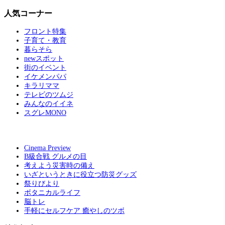
人気コーナー
フロント特集
子育て・教育
暮らそら
newスポット
街のイベント
イケメンパパ
キラリママ
テレビのツムジ
みんなのイイネ
スグレMONO
Cinema Preview
B級合戦 グルメの目
考えよう災害時の備え
いざというときに役立つ防災グッズ
祭りびより
ボタニカルライフ
脳トレ
手軽にセルフケア 癒やしのツボ