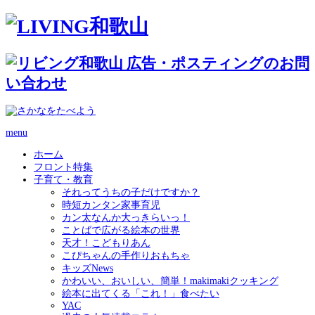
menu
ホーム
フロント特集
子育て・教育
それってうちの子だけですか？
時短カンタン家事育児
カン太なんか大っきらいっ！
ことばで広がる絵本の世界
天才！こどもりあん
こぴちゃんの手作りおもちゃ
キッズNews
かわいい、おいしい、簡単！makimakiクッキング
絵本に出てくる「これ！」食べたい
YAC