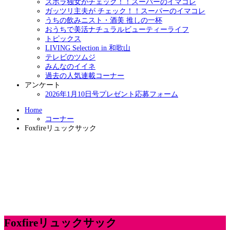
ズボラ独女がチェック！！スーパーのイマコレ
ガッツリ主夫が チェック！！スーパーのイマコレ
うちの飲みニスト・酒美 推しの一杯
おうちで美活ナチュラルビューティーライフ
トピックス
LIVING Selection in 和歌山
テレビのツムジ
みんなのイイネ
過去の人気連載コーナー
アンケート
2026年1月10日号プレゼント応募フォーム
Home
コーナー
Foxfireリュックサック
Foxfireリュックサック