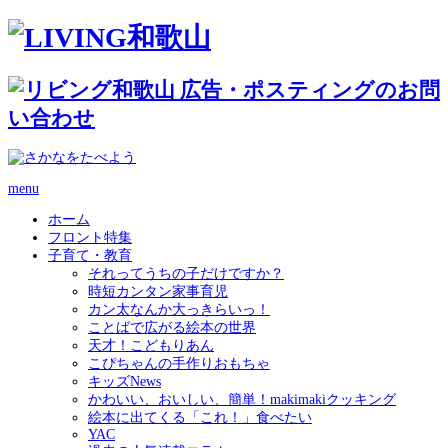
menu
ホーム
フロント特集
子育て・教育
それってうちの子だけですか？
時短カンタン家事育児
カン太なんか大っきらいっ！
ことばで広がる絵本の世界
天才！こどもりあん
こぴちゃんの手作りおもちゃ
キッズNews
かわいい、おいしい、簡単！makimakiクッキング
絵本に出てくる「これ！」食べたい
YAC