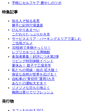
手軽にセルフケア 癒やしのツボ
特集記事
知る人ぞ知る名景
勝手に紀州穴場遺産
ひんやりあま〜い
こだわりたっぷりかき氷
サービスエリア・パーキングエリアで楽しむ
ご当地グルメ
3D技術で本物そっくり！
レプリカをつくる博物館
参加者募集！好評につき第2弾
リビング特別体験イベント
夏休み！ 親子で工場見学
私たちの視線・始点 拡大版！
身近な自然が世界を広げる！
自転車の“青切符”運用3カ月
あなたの運転大丈夫？
ジメジメな日も心地よく
梅雨は香りでリフレッシュ
発行物
カフェわかやま2023