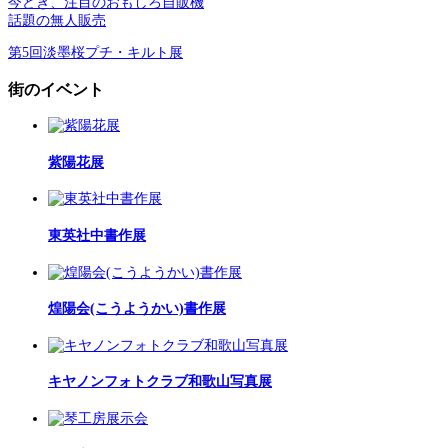
今どき、注目のおもしろ自販機
話題の無人販売
第5回淡墨桜プチ・キルト展
街のイベント
紫陽花展
東英社中書作展
煌陽会(こうようかい)書作展
キヤノンフォトクラブ和歌山写真展