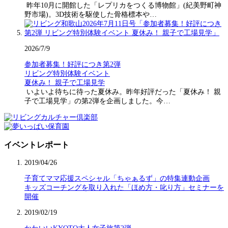
昨年10月に開館した「レプリカをつくる博物館」(紀美野町神
野市場)。3D技術を駆使した骨格標本や…
2026/7/9
参加者募集！好評につき第2弾
リビング特別体験イベント
夏休み！ 親子で工場見学
いよいよ待ちに待った夏休み。昨年好評だった「夏休み！ 親
子で工場見学」の第2弾を企画しました。今…
イベントレポート
2019/04/26
子育てママ応援スペシャル「ちゃぁるず」の特集連動企画
キッズコーチングを取り入れた「ほめ方・叱り方」セミナーを
開催
2019/02/19