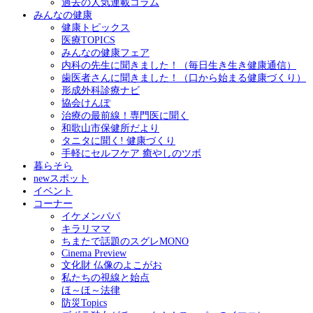
過去の人気連載コラム
みんなの健康
健康トピックス
医療TOPICS
みんなの健康フェア
内科の先生に聞きました！（毎日生き生き健康通信）
歯医者さんに聞きました！（口から始まる健康づくり）
形成外科診療ナビ
協会けんぽ
治療の最前線！専門医に聞く
和歌山市保健所だより
タニタに聞く! 健康づくり
手軽にセルフケア 癒やしのツボ
暮らそら
newスポット
イベント
コーナー
イケメンパパ
キラリママ
ちまたで話題のスグレMONO
Cinema Preview
文化財 仏像のよこがお
私たちの視線と始点
ほ～ほ～法律
防災Topics