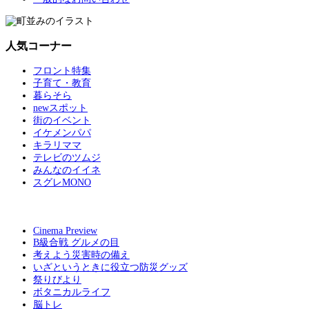
人気コーナー
フロント特集
子育て・教育
暮らそら
newスポット
街のイベント
イケメンパパ
キラリママ
テレビのツムジ
みんなのイイネ
スグレMONO
Cinema Preview
B級合戦 グルメの目
考えよう災害時の備え
いざというときに役立つ防災グッズ
祭りびより
ボタニカルライフ
脳トレ