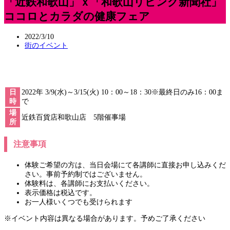
「近鉄和歌山」ｘ「和歌山リビング新聞社」
ココロとカラダの健康フェア
2022/3/10
街のイベント
日
2022年 3/9(水)～3/15(火) 10：00～18：30※最終日のみ16：00ま
時
で
場
近鉄百貨店和歌山店 5階催事場
所
注意事項
体験ご希望の方は、当日会場にて各講師に直接お申し込みくだ
さい。事前予約制ではございません。
体験料は、各講師にお支払いください。
表示価格は税込です。
お一人様いくつでも受けられます
※イベント内容は異なる場合があります。予めご了承ください