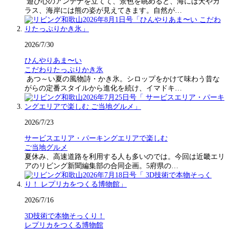
遊び心のアンテナを立てて、景色を眺めると、海には犬やカ
ラス、海岸には熊の姿が見えてきます。自然が…
2026/7/30
ひんやりあま〜い
こだわりたっぷりかき氷
あつ～い夏の風物詩・かき氷。シロップをかけて味わう昔な
がらの定番スタイルから進化を続け、イマドキ…
2026/7/23
サービスエリア・パーキングエリアで楽しむ
ご当地グルメ
夏休み、高速道路を利用する人も多いのでは。今回は近畿エリ
アのリビング新聞編集部の合同企画。5府県の…
2026/7/16
3D技術で本物そっくり！
レプリカをつくる博物館