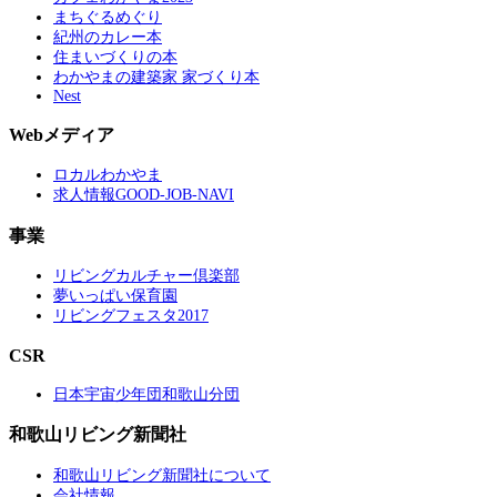
まちぐるめぐり
紀州のカレー本
住まいづくりの本
わかやまの建築家 家づくり本
Nest
Webメディア
ロカルわかやま
求人情報GOOD-JOB-NAVI
事業
リビングカルチャー倶楽部
夢いっぱい保育園
リビングフェスタ2017
CSR
日本宇宙少年団和歌山分団
和歌山リビング新聞社
和歌山リビング新聞社について
会社情報