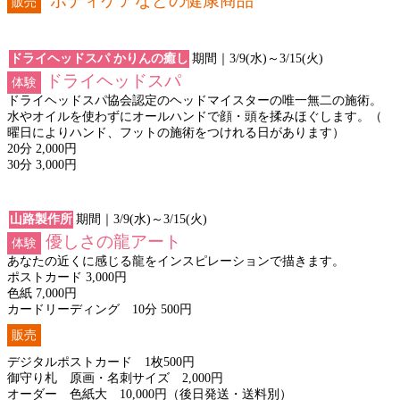
ボディケアなどの健康商品
販売
ドライヘッドスパ かりんの癒し
期間｜3/9(水)～3/15(火)
ドライヘッドスパ
体験
ドライヘッドスパ協会認定のヘッドマイスターの唯一無二の施術。
水やオイルを使わずにオールハンドで顔・頭を揉みほぐします。（
曜日によりハンド、フットの施術をつけれる日があります）
20分 2,000円
30分 3,000円
山路製作所
期間｜3/9(水)～3/15(火)
優しさの龍アート
体験
あなたの近くに感じる龍をインスピレーションで描きます。
ポストカード 3,000円
色紙 7,000円
カードリーディング 10分 500円
販売
デジタルポストカード 1枚500円
御守り札 原画・名刺サイズ 2,000円
オーダー 色紙大 10,000円（後日発送・送料別）