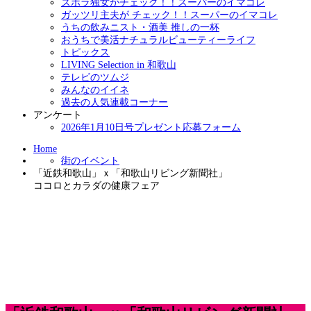
ズボラ独女がチェック！！スーパーのイマコレ
ガッツリ主夫が チェック！！スーパーのイマコレ
うちの飲みニスト・酒美 推しの一杯
おうちで美活ナチュラルビューティーライフ
トピックス
LIVING Selection in 和歌山
テレビのツムジ
みんなのイイネ
過去の人気連載コーナー
アンケート
2026年1月10日号プレゼント応募フォーム
Home
街のイベント
「近鉄和歌山」ｘ「和歌山リビング新聞社」
ココロとカラダの健康フェア