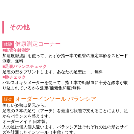
その他
健康測定コーナー
体験
■血管年齢測定
加速度脈波計を使って、わずか指一本で血管の推定年齢をスピード
測定。
無料
■足裏バランスチェック
足裏の型をプリントします。あなたの足型は…。
無料
■肺チェック
パルスオキシメーターを使って、指１本で動脈血に十分な酸素が取
り込まれているかを測定(酸素飽和度)
無料
オーダーインソール バランシア
販売
美しい姿勢は足元から。
足裏の３本の足弓（アーチ）を最適な状態で支えることにより、足
からバランスを整えます。
オーダーメイド 日本製。
人の足は個人個人違います。バランシアはそれぞれの足の形とサイ
ズを計測したインソール（中敷）です。