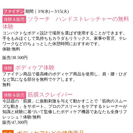
ファイテン
期間｜3/9(水)～3/15(火)
ソラーチ ハンドストレッチャーの無料
体験＆販売
体験
コンパクトなボディ設計で場所を選ばず使用することができます。
手をもみほぐして気持ちもカラダもリラックス。家事や育児、テレ
ワークなどのちょっとした休憩時間におすすめです。
体験/無料
販売/38.500円
ボディケア体験
体験
ファイテン商品で最高峰のボディケア商品を使用し、肩・腰・ひざ
など気になる部分を無料でケアします。
無料
筋膜スクレイバー
体験＆販売
今話題の「筋膜」に振動刺激を与えて動かすことで「筋肉のスムー
ズな動き」をサポート。プロのアスリートをケアするトレーナーが
知識と経験に基づいて監修したボディケア機器であなたも全身リフ
レッシュ！
体験/無料
販売/47,300円