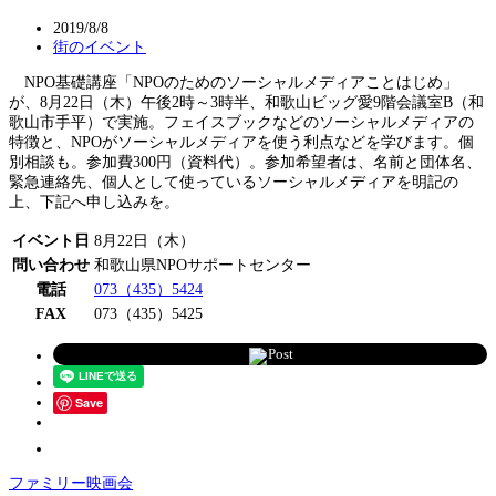
2019/8/8
街のイベント
NPO基礎講座「NPOのためのソーシャルメディアことはじめ」
が、8月22日（木）午後2時～3時半、和歌山ビッグ愛9階会議室B（和
歌山市手平）で実施。フェイスブックなどのソーシャルメディアの
特徴と、NPOがソーシャルメディアを使う利点などを学びます。個
別相談も。参加費300円（資料代）。参加希望者は、名前と団体名、
緊急連絡先、個人として使っているソーシャルメディアを明記の
上、下記へ申し込みを。
イベント日
8月22日（木）
問い合わせ
和歌山県NPOサポートセンター
電話
073（435）5424
FAX
073（435）5425
Post
Save
ファミリー映画会