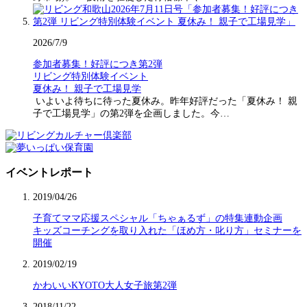
2026/7/9
参加者募集！好評につき第2弾
リビング特別体験イベント
夏休み！ 親子で工場見学
いよいよ待ちに待った夏休み。昨年好評だった「夏休み！ 親
子で工場見学」の第2弾を企画しました。今…
イベントレポート
2019/04/26
子育てママ応援スペシャル「ちゃぁるず」の特集連動企画
キッズコーチングを取り入れた「ほめ方・叱り方」セミナーを
開催
2019/02/19
かわいいKYOTO大人女子旅第2弾
2018/11/22