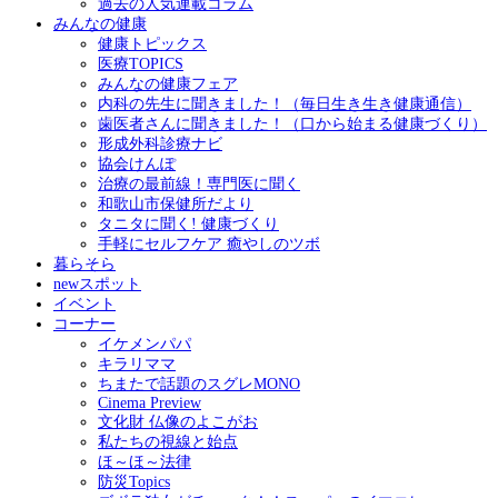
過去の人気連載コラム
みんなの健康
健康トピックス
医療TOPICS
みんなの健康フェア
内科の先生に聞きました！（毎日生き生き健康通信）
歯医者さんに聞きました！（口から始まる健康づくり）
形成外科診療ナビ
協会けんぽ
治療の最前線！専門医に聞く
和歌山市保健所だより
タニタに聞く! 健康づくり
手軽にセルフケア 癒やしのツボ
暮らそら
newスポット
イベント
コーナー
イケメンパパ
キラリママ
ちまたで話題のスグレMONO
Cinema Preview
文化財 仏像のよこがお
私たちの視線と始点
ほ～ほ～法律
防災Topics