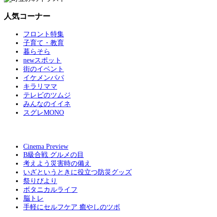
人気コーナー
フロント特集
子育て・教育
暮らそら
newスポット
街のイベント
イケメンパパ
キラリママ
テレビのツムジ
みんなのイイネ
スグレMONO
Cinema Preview
B級合戦 グルメの目
考えよう災害時の備え
いざというときに役立つ防災グッズ
祭りびより
ボタニカルライフ
脳トレ
手軽にセルフケア 癒やしのツボ