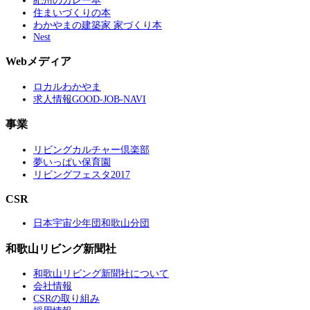
紀州のカレー本
住まいづくりの本
わかやまの建築家 家づくり本
Nest
Webメディア
ロカルわかやま
求人情報GOOD-JOB-NAVI
事業
リビングカルチャー倶楽部
夢いっぱい保育園
リビングフェスタ2017
CSR
日本宇宙少年団和歌山分団
和歌山リビング新聞社
和歌山リビング新聞社について
会社情報
CSRの取り組み