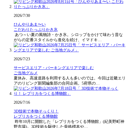
2026/7/30
ひんやりあま〜い
こだわりたっぷりかき氷
あつ～い夏の風物詩・かき氷。シロップをかけて味わう昔な
がらの定番スタイルから進化を続け、イマドキ…
2026/7/23
サービスエリア・パーキングエリアで楽しむ
ご当地グルメ
夏休み、高速道路を利用する人も多いのでは。今回は近畿エリ
アのリビング新聞編集部の合同企画。5府県の…
2026/7/16
3D技術で本物そっくり！
レプリカをつくる博物館
昨年10月に開館した「レプリカをつくる博物館」(紀美野町神
野市場)。3D技術を駆使した骨格標本や…