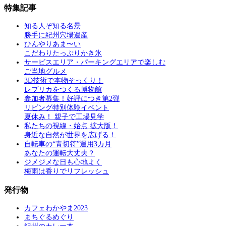
特集記事
知る人ぞ知る名景
勝手に紀州穴場遺産
ひんやりあま〜い
こだわりたっぷりかき氷
サービスエリア・パーキングエリアで楽しむ
ご当地グルメ
3D技術で本物そっくり！
レプリカをつくる博物館
参加者募集！好評につき第2弾
リビング特別体験イベント
夏休み！ 親子で工場見学
私たちの視線・始点 拡大版！
身近な自然が世界を広げる！
自転車の“青切符”運用3カ月
あなたの運転大丈夫？
ジメジメな日も心地よく
梅雨は香りでリフレッシュ
発行物
カフェわかやま2023
まちぐるめぐり