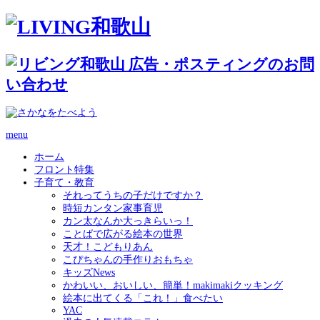
menu
ホーム
フロント特集
子育て・教育
それってうちの子だけですか？
時短カンタン家事育児
カン太なんか大っきらいっ！
ことばで広がる絵本の世界
天才！こどもりあん
こぴちゃんの手作りおもちゃ
キッズNews
かわいい、おいしい、簡単！makimakiクッキング
絵本に出てくる「これ！」食べたい
YAC