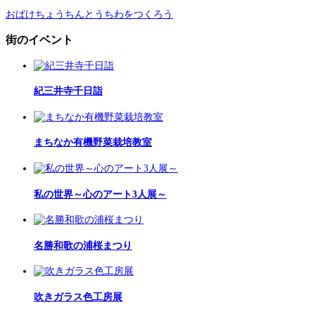
おばけちょうちんとうちわをつくろう
街のイベント
紀三井寺千日詣
まちなか有機野菜栽培教室
私の世界～心のアート3人展～
名勝和歌の浦桜まつり
吹きガラス色工房展