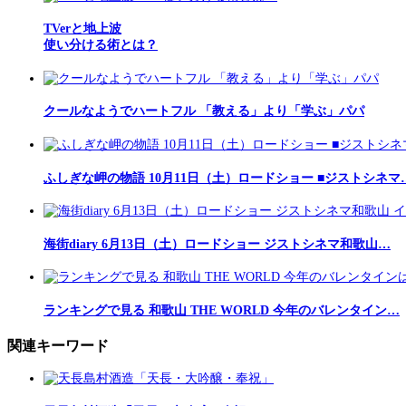
TVerと地上波
使い分ける術とは？
クールなようでハートフル 「教える」より「学ぶ」パパ
ふしぎな岬の物語 10月11日（土）ロードショー ■ジストシネマ
海街diary 6月13日（土）ロードショー ジストシネマ和歌山…
ランキングで見る 和歌山 THE WORLD 今年のバレンタイン…
関連キーワード