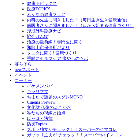
健康トピックス
医療TOPICS
みんなの健康フェア
内科の先生に聞きました！（毎日生き生き健康通信）
歯医者さんに聞きました！（口から始まる健康づくり）
形成外科診療ナビ
協会けんぽ
治療の最前線！専門医に聞く
和歌山市保健所だより
タニタに聞く! 健康づくり
手軽にセルフケア 癒やしのツボ
暮らそら
newスポット
イベント
コーナー
イケメンパパ
キラリママ
ちまたで話題のスグレMONO
Cinema Preview
文化財 仏像のよこがお
私たちの視線と始点
ほ～ほ～法律
防災Topics
ズボラ独女がチェック！！スーパーのイマコレ
ガッツリ主夫が チェック！！スーパーのイマコレ