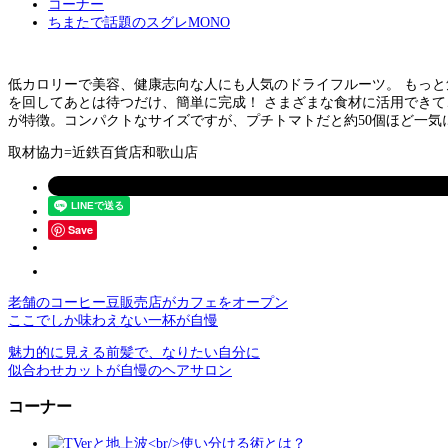
コーナー
ちまたで話題のスグレMONO
低カロリーで美容、健康志向な人にも人気のドライフルーツ。 もっと気軽に
を回してあとは待つだけ、簡単に完成！ さまざまな食材に活用でき
が特徴。コンパクトなサイズですが、プチトマトだと約50個ほど一気
取材協力=近鉄百貨店和歌山店
Save
老舗のコーヒー豆販売店がカフェをオープン
ここでしか味わえない一杯が自慢
魅力的に見える前髪で、なりたい自分に
似合わせカットが自慢のヘアサロン
コーナー