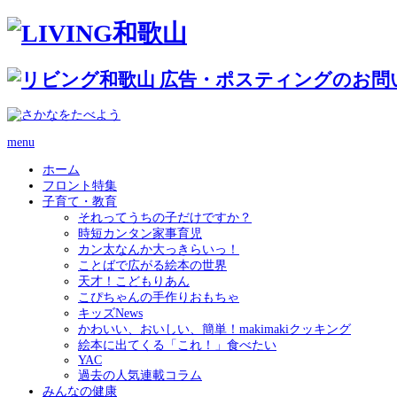
menu
ホーム
フロント特集
子育て・教育
それってうちの子だけですか？
時短カンタン家事育児
カン太なんか大っきらいっ！
ことばで広がる絵本の世界
天才！こどもりあん
こぴちゃんの手作りおもちゃ
キッズNews
かわいい、おいしい、簡単！makimakiクッキング
絵本に出てくる「これ！」食べたい
YAC
過去の人気連載コラム
みんなの健康