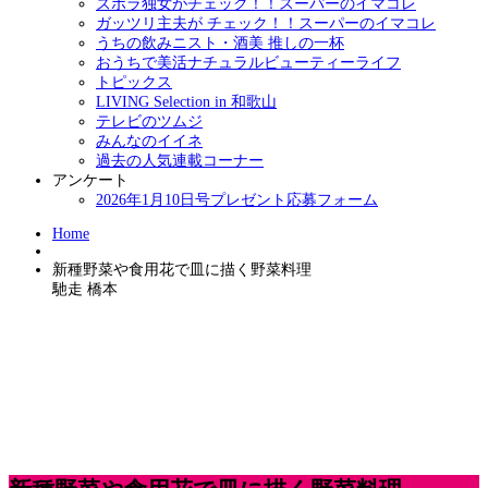
ズボラ独女がチェック！！スーパーのイマコレ
ガッツリ主夫が チェック！！スーパーのイマコレ
うちの飲みニスト・酒美 推しの一杯
おうちで美活ナチュラルビューティーライフ
トピックス
LIVING Selection in 和歌山
テレビのツムジ
みんなのイイネ
過去の人気連載コーナー
アンケート
2026年1月10日号プレゼント応募フォーム
Home
新種野菜や食用花で皿に描く野菜料理
馳走 橋本