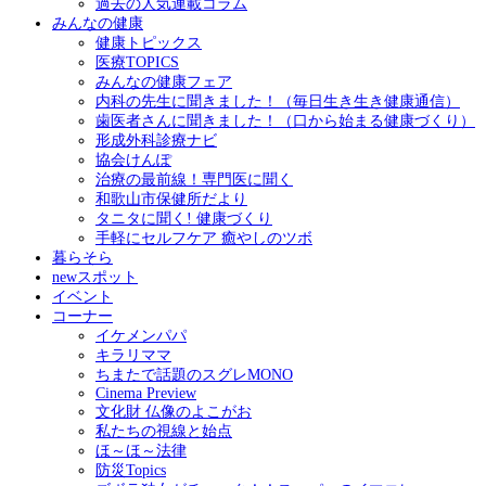
過去の人気連載コラム
みんなの健康
健康トピックス
医療TOPICS
みんなの健康フェア
内科の先生に聞きました！（毎日生き生き健康通信）
歯医者さんに聞きました！（口から始まる健康づくり）
形成外科診療ナビ
協会けんぽ
治療の最前線！専門医に聞く
和歌山市保健所だより
タニタに聞く! 健康づくり
手軽にセルフケア 癒やしのツボ
暮らそら
newスポット
イベント
コーナー
イケメンパパ
キラリママ
ちまたで話題のスグレMONO
Cinema Preview
文化財 仏像のよこがお
私たちの視線と始点
ほ～ほ～法律
防災Topics