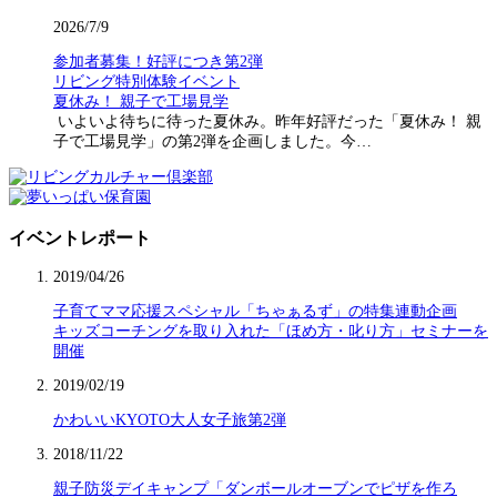
2026/7/9
参加者募集！好評につき第2弾
リビング特別体験イベント
夏休み！ 親子で工場見学
いよいよ待ちに待った夏休み。昨年好評だった「夏休み！ 親
子で工場見学」の第2弾を企画しました。今…
イベントレポート
2019/04/26
子育てママ応援スペシャル「ちゃぁるず」の特集連動企画
キッズコーチングを取り入れた「ほめ方・叱り方」セミナーを
開催
2019/02/19
かわいいKYOTO大人女子旅第2弾
2018/11/22
親子防災デイキャンプ「ダンボールオーブンでピザを作ろ