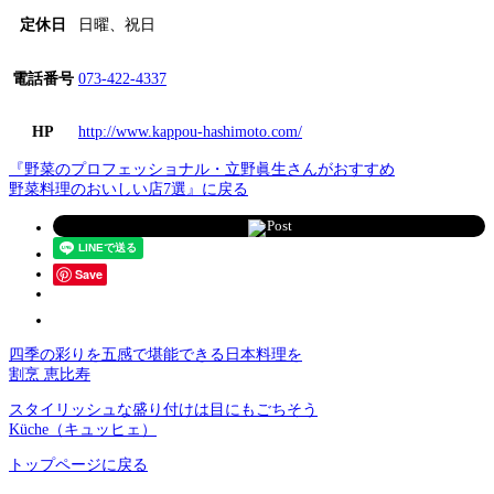
定休日
日曜、祝日
電話番号
073-422-4337
HP
http://www.kappou-hashimoto.com/
『野菜のプロフェッショナル・立野眞生さんがおすすめ
野菜料理のおいしい店7選』に戻る
Post
Save
四季の彩りを五感で堪能できる日本料理を
割烹 恵比寿
スタイリッシュな盛り付けは目にもごちそう
Küche（キュッヒェ）
トップページに戻る