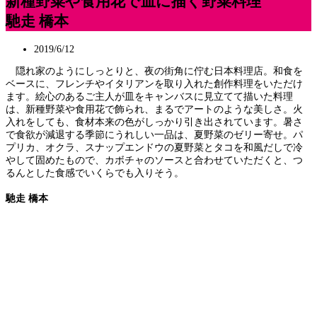
新種野菜や食用花で皿に描く野菜料理
馳走 橋本
2019/6/12
隠れ家のようにしっとりと、夜の街角に佇む日本料理店。和食を
ベースに、フレンチやイタリアンを取り入れた創作料理をいただけ
ます。絵心のあるご主人が皿をキャンバスに見立てて描いた料理
は、新種野菜や食用花で飾られ、まるでアートのような美しさ。火
入れをしても、食材本来の色がしっかり引き出されています。暑さ
で食欲が減退する季節にうれしい一品は、夏野菜のゼリー寄せ。パ
プリカ、オクラ、スナップエンドウの夏野菜とタコを和風だしで冷
やして固めたもので、カボチャのソースと合わせていただくと、つ
るんとした食感でいくらでも入りそう。
馳走 橋本