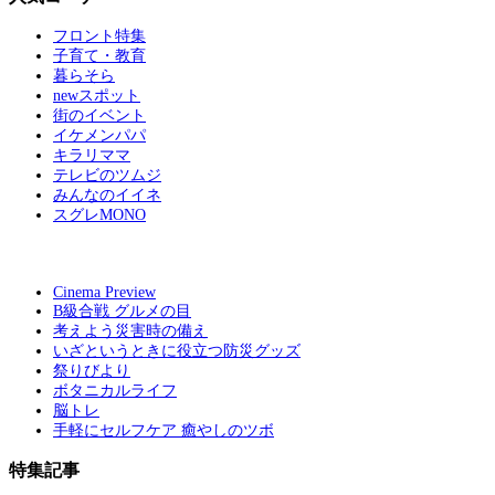
フロント特集
子育て・教育
暮らそら
newスポット
街のイベント
イケメンパパ
キラリママ
テレビのツムジ
みんなのイイネ
スグレMONO
Cinema Preview
B級合戦 グルメの目
考えよう災害時の備え
いざというときに役立つ防災グッズ
祭りびより
ボタニカルライフ
脳トレ
手軽にセルフケア 癒やしのツボ
特集記事