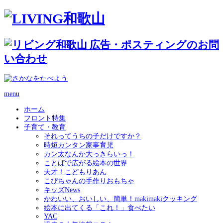
menu
ホーム
フロント特集
子育て・教育
それってうちの子だけですか？
時短カンタン家事育児
カン太なんか大っきらいっ！
ことばで広がる絵本の世界
天才！こどもりあん
こぴちゃんの手作りおもちゃ
キッズNews
かわいい、おいしい、簡単！makimakiクッキング
絵本に出てくる「これ！」食べたい
YAC