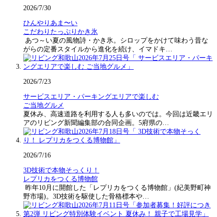
2026/7/30
ひんやりあま〜い
こだわりたっぷりかき氷
あつ～い夏の風物詩・かき氷。シロップをかけて味わう昔な
がらの定番スタイルから進化を続け、イマドキ…
2026/7/23
サービスエリア・パーキングエリアで楽しむ
ご当地グルメ
夏休み、高速道路を利用する人も多いのでは。今回は近畿エリ
アのリビング新聞編集部の合同企画。5府県の…
2026/7/16
3D技術で本物そっくり！
レプリカをつくる博物館
昨年10月に開館した「レプリカをつくる博物館」(紀美野町神
野市場)。3D技術を駆使した骨格標本や…