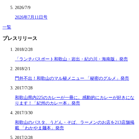
2026/7/9
2026年7月11日号
一覧
プレスリリース
2018/2/28
「ランチパスポート和歌山・岩出・紀の川・海南版」発売
2018/2/1
門外不出！和歌山のマル秘メニュー 「秘密のグルメ」発売
2017/7/28
和歌山県内225のカレーが一冊に。感動的にカレーが好きにな
ります！「紀州のカレー本」発売
2017/3/30
和歌山のパスタ、うどん・そば、ラーメンのお店を213店舗掲
載 「わかやま麺本」発売
2017/2/28