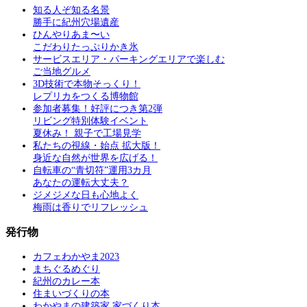
知る人ぞ知る名景
勝手に紀州穴場遺産
ひんやりあま〜い
こだわりたっぷりかき氷
サービスエリア・パーキングエリアで楽しむ
ご当地グルメ
3D技術で本物そっくり！
レプリカをつくる博物館
参加者募集！好評につき第2弾
リビング特別体験イベント
夏休み！ 親子で工場見学
私たちの視線・始点 拡大版！
身近な自然が世界を広げる！
自転車の“青切符”運用3カ月
あなたの運転大丈夫？
ジメジメな日も心地よく
梅雨は香りでリフレッシュ
発行物
カフェわかやま2023
まちぐるめぐり
紀州のカレー本
住まいづくりの本
わかやまの建築家 家づくり本