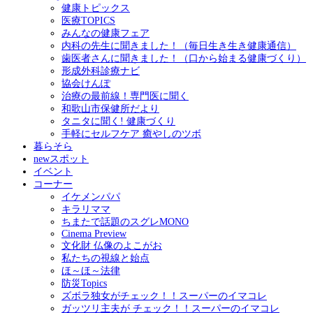
健康トピックス
医療TOPICS
みんなの健康フェア
内科の先生に聞きました！（毎日生き生き健康通信）
歯医者さんに聞きました！（口から始まる健康づくり）
形成外科診療ナビ
協会けんぽ
治療の最前線！専門医に聞く
和歌山市保健所だより
タニタに聞く! 健康づくり
手軽にセルフケア 癒やしのツボ
暮らそら
newスポット
イベント
コーナー
イケメンパパ
キラリママ
ちまたで話題のスグレMONO
Cinema Preview
文化財 仏像のよこがお
私たちの視線と始点
ほ～ほ～法律
防災Topics
ズボラ独女がチェック！！スーパーのイマコレ
ガッツリ主夫が チェック！！スーパーのイマコレ