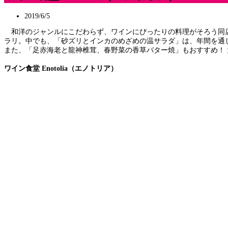
2019/6/5
和洋のジャンルにこだわらず、ワインにぴったりの料理がそろう同店
ラリ。中でも、「砂ズリとインカのめざめの温サラダ」は、年間を通
また、「足赤海老と龍神椎茸、春野菜の香草バター焼」もおすすめ！
ワイン食堂 Enotolia（エノトリア）