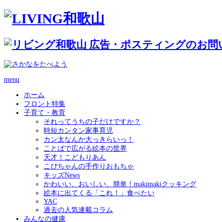
menu
ホーム
フロント特集
子育て・教育
それってうちの子だけですか？
時短カンタン家事育児
カン太なんか大っきらいっ！
ことばで広がる絵本の世界
天才！こどもりあん
こぴちゃんの手作りおもちゃ
キッズNews
かわいい、おいしい、簡単！makimakiクッキング
絵本に出てくる「これ！」食べたい
YAC
過去の人気連載コラム
みんなの健康