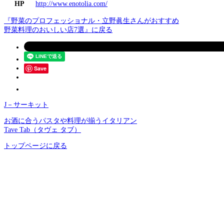
HP
http://www.enotolia.com/
『野菜のプロフェッショナル・立野眞生さんがおすすめ
野菜料理のおいしい店7選』に戻る
Save
J－サーキット
お酒に合うパスタや料理が揃うイタリアン
Tave Tab（タヴェ タブ）
トップページに戻る