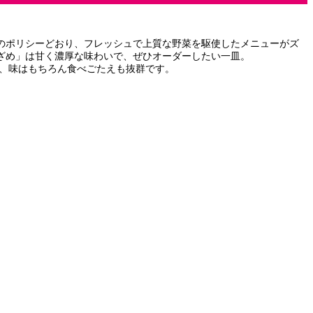
のポリシーどおり、フレッシュで上質な野菜を駆使したメニューがズ
ざめ」は甘く濃厚な味わいで、ぜひオーダーしたい一皿。
て、味はもちろん食べごたえも抜群です。