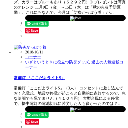
ズ。カラーはブルーもあり（５２９２円）※プレゼントは写真
のオレンジ 11月9日（金）～15日（木）は「秋の火災予防運
動」。これにちなんで、今月は「防炎かっぽう着」が…
Post
Save
2018/10/11
コーナー
いざというときに役立つ防災グッズ
,
過去の人気連載コ
ーナー
常備灯 「ここだよライトS」
常備灯「ここだよライトS」（3人） コンセントに差し込んで
おく充電式。地震や停電が起こると自動的に点灯するので、急
な暗闇でも慌てません（４１０４円） 大型台風による停電
で、懐中電灯の電池切れに苦労した人も多かったのでは？…
Post
Save