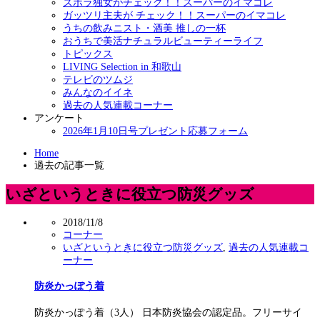
ズボラ独女がチェック！！スーパーのイマコレ
ガッツリ主夫が チェック！！スーパーのイマコレ
うちの飲みニスト・酒美 推しの一杯
おうちで美活ナチュラルビューティーライフ
トピックス
LIVING Selection in 和歌山
テレビのツムジ
みんなのイイネ
過去の人気連載コーナー
アンケート
2026年1月10日号プレゼント応募フォーム
Home
過去の記事一覧
いざというときに役立つ防災グッズ
2018/11/8
コーナー
いざというときに役立つ防災グッズ
,
過去の人気連載コ
ーナー
防炎かっぽう着
防炎かっぽう着（3人） 日本防炎協会の認定品。フリーサイ