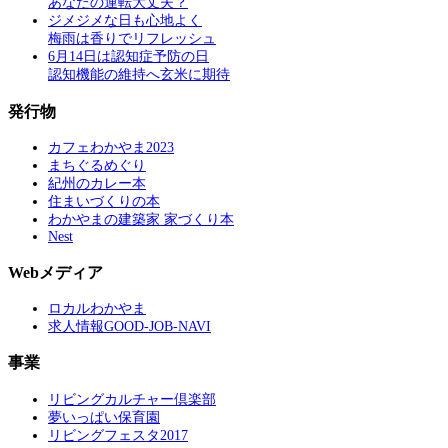
あなたの運転大丈夫？
ジメジメな日も心地よく
梅雨は香りでリフレッシュ
6月14日は認知症予防の日
認知機能の維持へ玄米に期待
発行物
カフェわかやま2023
まちぐるめぐり
紀州のカレー本
住まいづくりの本
わかやまの建築家 家づくり本
Nest
Webメディア
ロカルわかやま
求人情報GOOD-JOB-NAVI
事業
リビングカルチャー倶楽部
夢いっぱい保育園
リビングフェスタ2017