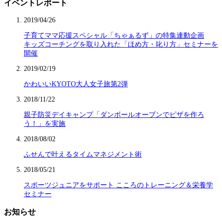
イベントレポート
2019/04/26
子育てママ応援スペシャル「ちゃぁるず」の特集連動企画
キッズコーチングを取り入れた「ほめ方・叱り方」セミナーを
開催
2019/02/19
かわいいKYOTO大人女子旅第2弾
2018/11/22
親子防災デイキャンプ「ダンボールオーブンでピザを作ろ
う！」を実施
2018/08/02
ふせんで叶えるタイムマネジメント術
2018/05/21
スポーツジュニアをサポート こころのトレーニング＆栄養学
セミナー
お知らせ