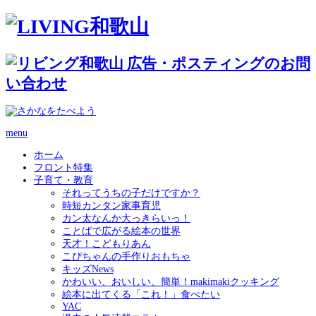
menu
ホーム
フロント特集
子育て・教育
それってうちの子だけですか？
時短カンタン家事育児
カン太なんか大っきらいっ！
ことばで広がる絵本の世界
天才！こどもりあん
こぴちゃんの手作りおもちゃ
キッズNews
かわいい、おいしい、簡単！makimakiクッキング
絵本に出てくる「これ！」食べたい
YAC