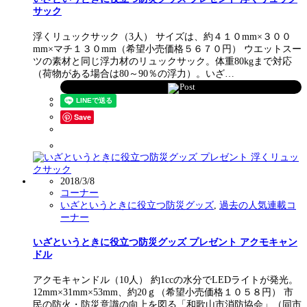
サック
浮くリュックサック（3人） サイズは、約４１０mm×３００
mm×マチ１３０mm（希望小売価格５６７０円） ウエットスー
ツの素材と同じ浮力材のリュックサック。体重80kgまで対応
（荷物がある場合は80～90％の浮力）。いざ…
Post
Save
2018/3/8
コーナー
いざというときに役立つ防災グッズ
,
過去の人気連載コ
ーナー
いざというときに役立つ防災グッズ プレゼント アクモキャン
ドル
アクモキャンドル（10人） 約1ccの水分でLEDライトが発光。
12mm×31mm×53mm、約20ｇ（希望小売価格１０５８円） 市
民の防火・防災意識の向上を図る「和歌山市消防協会」（同市