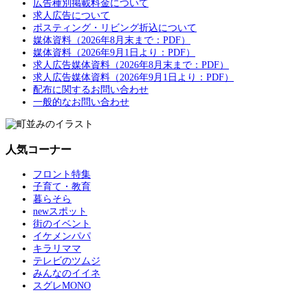
広告種別掲載料金について
求人広告について
ポスティング・リビング折込について
媒体資料（2026年8月末まで：PDF）
媒体資料（2026年9月1日より：PDF）
求人広告媒体資料（2026年8月末まで：PDF）
求人広告媒体資料（2026年9月1日より：PDF）
配布に関するお問い合わせ
一般的なお問い合わせ
人気コーナー
フロント特集
子育て・教育
暮らそら
newスポット
街のイベント
イケメンパパ
キラリママ
テレビのツムジ
みんなのイイネ
スグレMONO