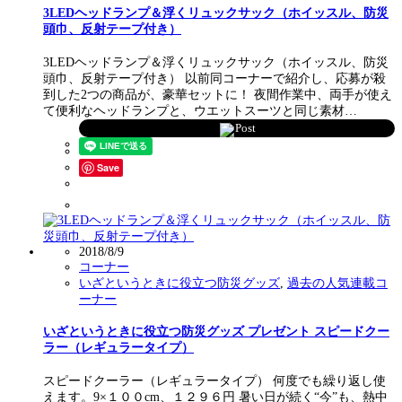
3LEDヘッドランプ＆浮くリュックサック（ホイッスル、防災
頭巾、反射テープ付き）
3LEDヘッドランプ＆浮くリュックサック（ホイッスル、防災
頭巾、反射テープ付き） 以前同コーナーで紹介し、応募が殺
到した2つの商品が、豪華セットに！ 夜間作業中、両手が使え
て便利なヘッドランプと、ウエットスーツと同じ素材…
Post
Save
2018/8/9
コーナー
いざというときに役立つ防災グッズ
,
過去の人気連載コ
ーナー
いざというときに役立つ防災グッズ プレゼント スピードクー
ラー（レギュラータイプ）
スピードクーラー（レギュラータイプ） 何度でも繰り返し使
えます。9×１００cm、１２９６円 暑い日が続く“今”も、熱中