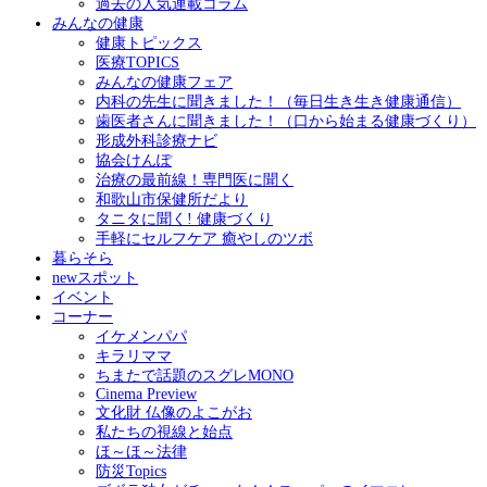
過去の人気連載コラム
みんなの健康
健康トピックス
医療TOPICS
みんなの健康フェア
内科の先生に聞きました！（毎日生き生き健康通信）
歯医者さんに聞きました！（口から始まる健康づくり）
形成外科診療ナビ
協会けんぽ
治療の最前線！専門医に聞く
和歌山市保健所だより
タニタに聞く! 健康づくり
手軽にセルフケア 癒やしのツボ
暮らそら
newスポット
イベント
コーナー
イケメンパパ
キラリママ
ちまたで話題のスグレMONO
Cinema Preview
文化財 仏像のよこがお
私たちの視線と始点
ほ～ほ～法律
防災Topics