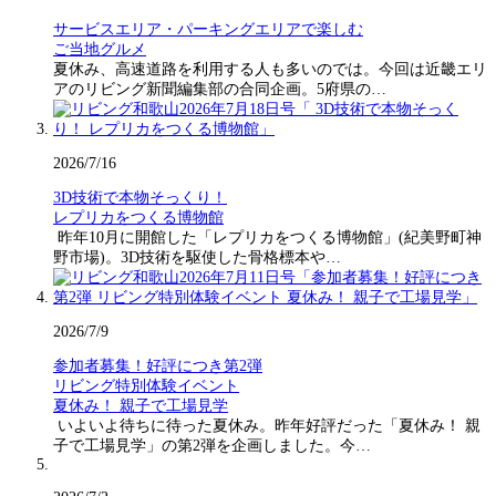
サービスエリア・パーキングエリアで楽しむ
ご当地グルメ
夏休み、高速道路を利用する人も多いのでは。今回は近畿エリ
アのリビング新聞編集部の合同企画。5府県の…
2026/7/16
3D技術で本物そっくり！
レプリカをつくる博物館
昨年10月に開館した「レプリカをつくる博物館」(紀美野町神
野市場)。3D技術を駆使した骨格標本や…
2026/7/9
参加者募集！好評につき第2弾
リビング特別体験イベント
夏休み！ 親子で工場見学
いよいよ待ちに待った夏休み。昨年好評だった「夏休み！ 親
子で工場見学」の第2弾を企画しました。今…