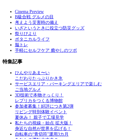
Cinema Preview
B級合戦 グルメの目
考えよう災害時の備え
いざというときに役立つ防災グッズ
祭りびより
ボタニカルライフ
脳トレ
手軽にセルフケア 癒やしのツボ
特集記事
ひんやりあま〜い
こだわりたっぷりかき氷
サービスエリア・パーキングエリアで楽しむ
ご当地グルメ
3D技術で本物そっくり！
レプリカをつくる博物館
参加者募集！好評につき第2弾
リビング特別体験イベント
夏休み！ 親子で工場見学
私たちの視線・始点 拡大版！
身近な自然が世界を広げる！
自転車の“青切符”運用3カ月