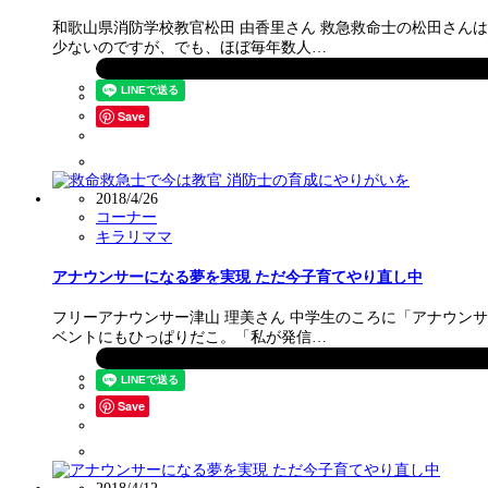
和歌山県消防学校教官松田 由香里さん 救急救命士の松田さん
少ないのですが、でも、ほぼ毎年数人…
Save
2018/4/26
コーナー
キラリママ
アナウンサーになる夢を実現 ただ今子育てやり直し中
フリーアナウンサー津山 理美さん 中学生のころに「アナウン
ベントにもひっぱりだこ。「私が発信…
Save