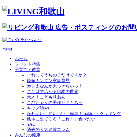
menu
ホーム
フロント特集
子育て・教育
それってうちの子だけですか？
時短カンタン家事育児
カン太なんか大っきらいっ！
ことばで広がる絵本の世界
天才！こどもりあん
こぴちゃんの手作りおもちゃ
キッズNews
かわいい、おいしい、簡単！makimakiクッキング
絵本に出てくる「これ！」食べたい
YAC
過去の人気連載コラム
みんなの健康