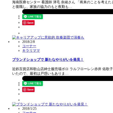
海南医療センター 看護師 津毛 奈緒さん 「将来のことを考
と復職し、家族の協力のもと夜勤も…
Save
2018/2/8
コーナー
キラリママ
ブランドショップで 新たなやりがいを発見！
近鉄百貨店和歌山店紳士服売場ポロ ラルフローレン赤井 佑歌
いたので、最初は戸惑いもありま…
Save
2018/1/25
コーナー