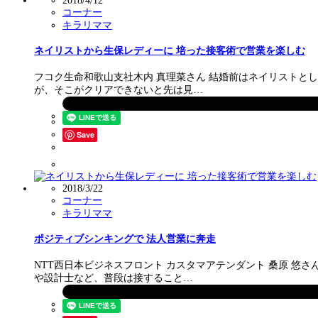
2018/4/12
コーナー
キラリママ
ネイリストから生保レディーに 培った接客術で営業を楽しむ
フコク生命和歌山支社木内 真理菜さん 結婚前はネイリストと
が、そこがクリアできないと先は見…
Save
2018/3/22
コーナー
キラリママ
ポジティブシンキングで 法人営業に奔走
NTT西日本ビジネスフロント カスタマアテンダント 桑原 
や設計士など、普段は接すること…