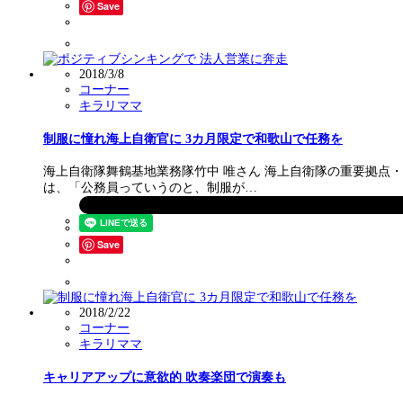
Save
2018/3/8
コーナー
キラリママ
制服に憧れ海上自衛官に 3カ月限定で和歌山で任務を
海上自衛隊舞鶴基地業務隊竹中 唯さん 海上自衛隊の重要拠点
は、「公務員っていうのと、制服が…
Save
2018/2/22
コーナー
キラリママ
キャリアアップに意欲的 吹奏楽団で演奏も