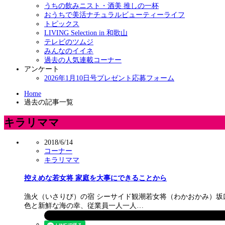
うちの飲みニスト・酒美 推しの一杯
おうちで美活ナチュラルビューティーライフ
トピックス
LIVING Selection in 和歌山
テレビのツムジ
みんなのイイネ
過去の人気連載コーナー
アンケート
2026年1月10日号プレゼント応募フォーム
Home
過去の記事一覧
キラリママ
2018/6/14
コーナー
キラリママ
控えめな若女将 家庭を大事にできることから
漁火（いさりび）の宿 シーサイド観潮若女将（わかおかみ）
色と新鮮な海の幸、従業員一人一人…