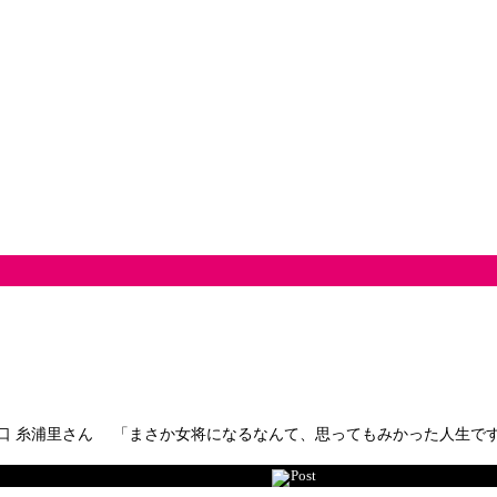
坂口 糸浦里さん 「まさか女将になるなんて、思ってもみかった人生で
Post