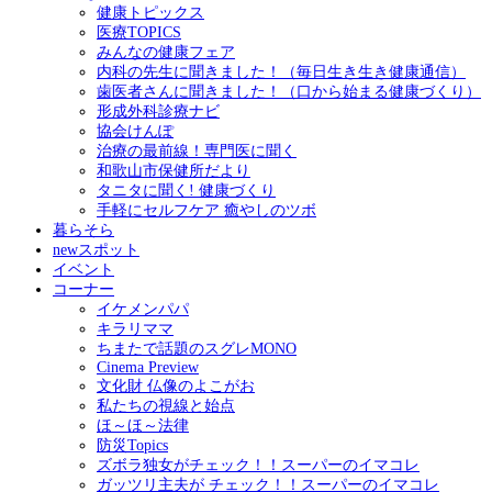
健康トピックス
医療TOPICS
みんなの健康フェア
内科の先生に聞きました！（毎日生き生き健康通信）
歯医者さんに聞きました！（口から始まる健康づくり）
形成外科診療ナビ
協会けんぽ
治療の最前線！専門医に聞く
和歌山市保健所だより
タニタに聞く! 健康づくり
手軽にセルフケア 癒やしのツボ
暮らそら
newスポット
イベント
コーナー
イケメンパパ
キラリママ
ちまたで話題のスグレMONO
Cinema Preview
文化財 仏像のよこがお
私たちの視線と始点
ほ～ほ～法律
防災Topics
ズボラ独女がチェック！！スーパーのイマコレ
ガッツリ主夫が チェック！！スーパーのイマコレ