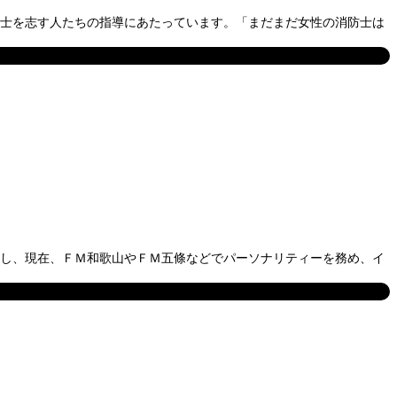
防士を志す人たちの指導にあたっています。「まだまだ女性の消防士は
帰し、現在、ＦＭ和歌山やＦＭ五條などでパーソナリティーを務め、イ