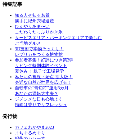
特集記事
知る人ぞ知る名景
勝手に紀州穴場遺産
ひんやりあま〜い
こだわりたっぷりかき氷
サービスエリア・パーキングエリアで楽しむ
ご当地グルメ
3D技術で本物そっくり！
レプリカをつくる博物館
参加者募集！好評につき第2弾
リビング特別体験イベント
夏休み！ 親子で工場見学
私たちの視線・始点 拡大版！
身近な自然が世界を広げる！
自転車の“青切符”運用3カ月
あなたの運転大丈夫？
ジメジメな日も心地よく
梅雨は香りでリフレッシュ
発行物
カフェわかやま2023
まちぐるめぐり
紀州のカレー本