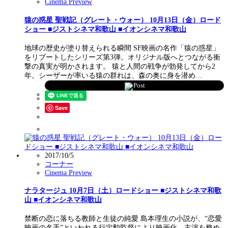
Cinema Preview
猿の惑星 聖戦記（グレート・ウォー） 10月13日（金）ロード
ショー ■ジストシネマ和歌山 ■イオンシネマ和歌山
地球の歴史が塗り替えられる瞬間 SF映画の名作「猿の惑星」
をリブートしたシリーズ第3弾。オリジナル版へとつながる衝
撃の真実が明かされます。 猿と人間の戦争が勃発してから2
年。シーザーが率いる猿の群れは、森の奥に身を潜め…
Post
Save
2017/10/5
コーナー
Cinema Preview
ナラタージュ 10月7日（土）ロードショー ■ジストシネマ和歌
山 ■イオンシネマ和歌山
禁断の恋に落ちる教師と生徒の純愛 島本理生の小説が、“恋愛
映画の名手”といわれる行定勲監督により映画化。主演を務め