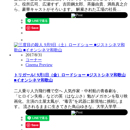
ス。役所広司、広瀬すず、吉田鋼太郎、斉藤由貴、満島真之介
ら、豪華キャストがそろいます。 解雇された工場の社長…
Post
Save
2017/8/31
コーナー
Cinema Preview
トリガール! 9月1日（金）ロードショー ■ジストシネマ和歌山
■イオンシネマ和歌山
二人乗り人力飛行機で空へ 人気作家・中村航の青春劇を、
「ヒロイン失格」などの英（はなぶさ）勉がメガホンを取り映
画化。主演の土屋太鳳が、“毒舌”を武器に新境地に挑戦しま
す。 流されるままに生きてきた鳥山ゆきな。大学入学早…
Post
Save