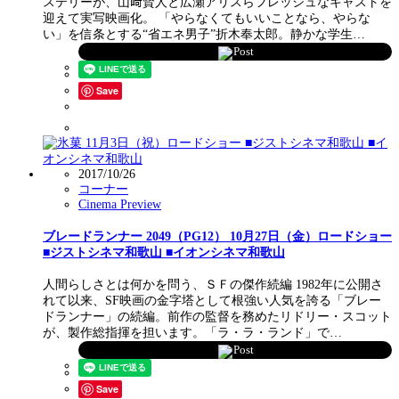
ステリーが、山﨑賢人と広瀬アリスらフレッシュなキャストを
迎えて実写映画化。 「やらなくてもいいことなら、やらな
い」を信条とする“省エネ男子”折木奉太郎。静かな学生…
Post
Save
2017/10/26
コーナー
Cinema Preview
ブレードランナー 2049（PG12） 10月27日（金）ロードショー
■ジストシネマ和歌山 ■イオンシネマ和歌山
人間らしさとは何かを問う、ＳＦの傑作続編 1982年に公開さ
れて以来、SF映画の金字塔として根強い人気を誇る「ブレー
ドランナー」の続編。前作の監督を務めたリドリー・スコット
が、製作総指揮を担います。「ラ・ラ・ランド」で…
Post
Save