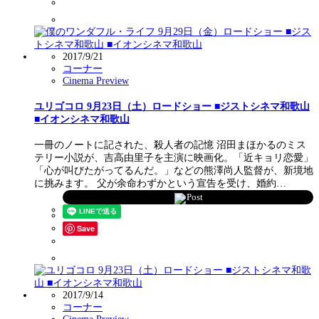
2017/9/21
コーナー
Cinema Preview
ユリゴコロ 9月23日（土）ロードショー ■ジストシネマ和歌山
■イオンシネマ和歌山
一冊のノートに記された、殺人者の記憶 沼田まほかるのミス
テリー小説が、吉高由里子を主演に映画化。「近キョリ恋愛」
「心が叫びたがってるんだ。」などの熊澤尚人監督が、新境地
に挑みます。 父が余命わずかという宣告を受け、婚約…
Post
Save
2017/9/14
コーナー