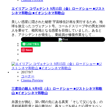
Cinema Preview
エイリアン コヴェナント 9月15日（金）ロードショー ■ジスト
シネマ和歌山 ■イオンシネマ和歌山
美しい惑星に隠された秘密 宇宙移住計画を実行するため、地
球を旅立ったコヴェナント号。コールドスリープ中の男女2000
人を乗せて、植民地となる惑星を目指していました。あると
き、アクシデントが発生し、乗組員が修復作業をして…
Post
Save
2017/9/7
コーナー
Cinema Preview
三度目の殺人 9月9日（土）ロードショー ■ジストシネマ和歌
山 ■イオンシネマ和歌山
弁護士が挑む、深い闇の先にある真実 「そして父になる」の
是枝裕和監督と福山雅治が、再タッグを組んだ心理サスペン