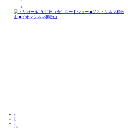
«
1
…