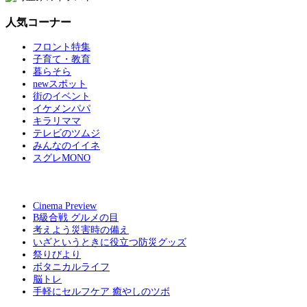
人気コーナー
フロント特集
子育て・教育
暮らそら
newスポット
街のイベント
イケメンパパ
キラリママ
テレビのツムジ
みんなのイイネ
スグレMONO
Cinema Preview
B級合戦 グルメの目
考えよう災害時の備え
いざというときに役立つ防災グッズ
祭りびより
ボタニカルライフ
脳トレ
手軽にセルフケア 癒やしのツボ