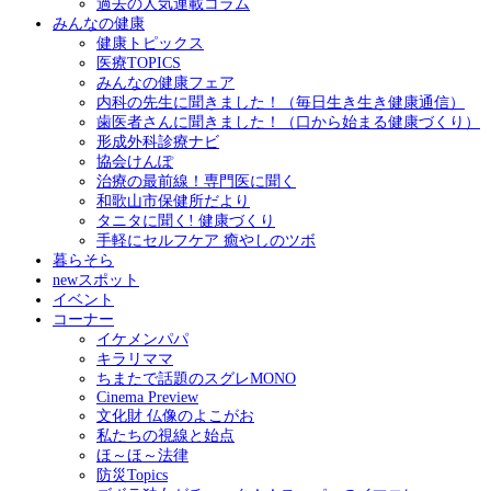
過去の人気連載コラム
みんなの健康
健康トピックス
医療TOPICS
みんなの健康フェア
内科の先生に聞きました！（毎日生き生き健康通信）
歯医者さんに聞きました！（口から始まる健康づくり）
形成外科診療ナビ
協会けんぽ
治療の最前線！専門医に聞く
和歌山市保健所だより
タニタに聞く! 健康づくり
手軽にセルフケア 癒やしのツボ
暮らそら
newスポット
イベント
コーナー
イケメンパパ
キラリママ
ちまたで話題のスグレMONO
Cinema Preview
文化財 仏像のよこがお
私たちの視線と始点
ほ～ほ～法律
防災Topics