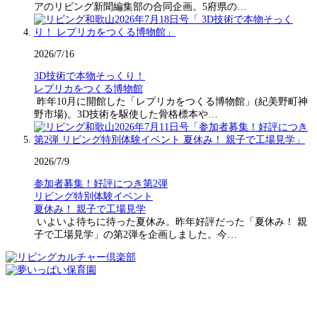
アのリビング新聞編集部の合同企画。5府県の…
2026/7/16
3D技術で本物そっくり！
レプリカをつくる博物館
昨年10月に開館した「レプリカをつくる博物館」(紀美野町神
野市場)。3D技術を駆使した骨格標本や…
2026/7/9
参加者募集！好評につき第2弾
リビング特別体験イベント
夏休み！ 親子で工場見学
いよいよ待ちに待った夏休み。昨年好評だった「夏休み！ 親
子で工場見学」の第2弾を企画しました。今…