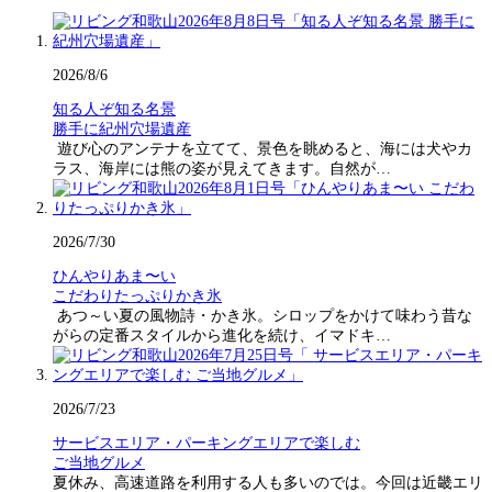
2026/8/6
知る人ぞ知る名景
勝手に紀州穴場遺産
遊び心のアンテナを立てて、景色を眺めると、海には犬やカ
ラス、海岸には熊の姿が見えてきます。自然が…
2026/7/30
ひんやりあま〜い
こだわりたっぷりかき氷
あつ～い夏の風物詩・かき氷。シロップをかけて味わう昔な
がらの定番スタイルから進化を続け、イマドキ…
2026/7/23
サービスエリア・パーキングエリアで楽しむ
ご当地グルメ
夏休み、高速道路を利用する人も多いのでは。今回は近畿エリ