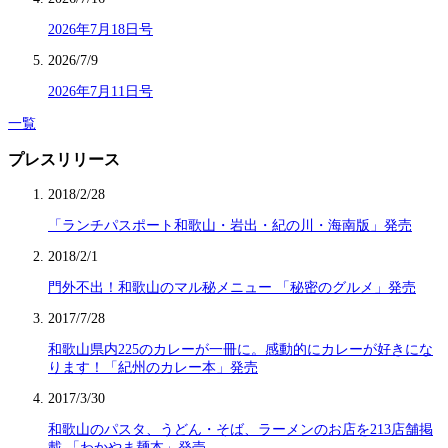
2026年7月18日号
2026/7/9
2026年7月11日号
一覧
プレスリリース
2018/2/28
「ランチパスポート和歌山・岩出・紀の川・海南版」発売
2018/2/1
門外不出！和歌山のマル秘メニュー 「秘密のグルメ」発売
2017/7/28
和歌山県内225のカレーが一冊に。感動的にカレーが好きにな
ります！「紀州のカレー本」発売
2017/3/30
和歌山のパスタ、うどん・そば、ラーメンのお店を213店舗掲
載 「わかやま麺本」発売