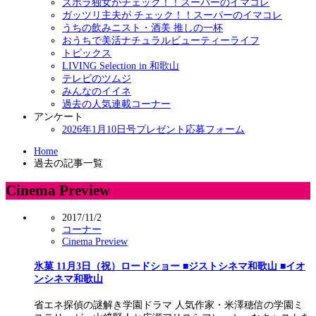
ズボラ独女がチェック！！スーパーのイマコレ
ガッツリ主夫が チェック！！スーパーのイマコレ
うちの飲みニスト・酒美 推しの一杯
おうちで美活ナチュラルビューティーライフ
トピックス
LIVING Selection in 和歌山
テレビのツムジ
みんなのイイネ
過去の人気連載コーナー
アンケート
2026年1月10日号プレゼント応募フォーム
Home
過去の記事一覧
Cinema Preview
2017/11/2
コーナー
Cinema Preview
氷菓 11月3日（祝）ロードショー ■ジストシネマ和歌山 ■イオ
ンシネマ和歌山
省エネ探偵の謎解き学園ドラマ 人気作家・米澤穂信の学園ミ