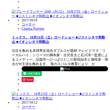
2017/10/19
コーナー
Cinema Preview
ミックス。 10月21日（土）ロードショー ■ジストシネマ和歌
山 ■イオンシネマ和歌山
注目を集める卓球男女混合ダブルスが題材 テレビドラマ「リ
ーガルハイ」シリーズの脚本家・古沢良太と石川淳一監督によ
るコメディー。話題作へひっぱりだこの新垣結衣と個性派・瑛
太がW主演を務めます。 母のスパルタ教育により、か…
Post
Save
2017/10/12
コーナー