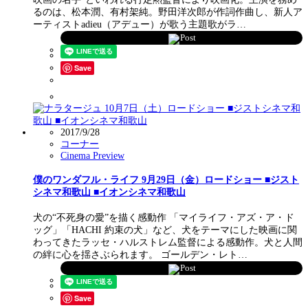
るのは、松本潤、有村架純。野田洋次郎が作詞作曲し、新人ア
ーティストadieu（アデュー）が歌う主題歌がラ…
Post
Save
2017/9/28
コーナー
Cinema Preview
僕のワンダフル・ライフ 9月29日（金）ロードショー ■ジスト
シネマ和歌山 ■イオンシネマ和歌山
犬の“不死身の愛”を描く感動作 「マイライフ・アズ・ア・ド
ッグ」「HACHI 約束の犬」など、犬をテーマにした映画に関
わってきたラッセ・ハルストレム監督による感動作。犬と人間
の絆に心を揺さぶられます。 ゴールデン・レト…
Post
Save