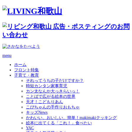
menu
ホーム
フロント特集
子育て・教育
それってうちの子だけですか？
時短カンタン家事育児
カン太なんか大っきらいっ！
ことばで広がる絵本の世界
天才！こどもりあん
こぴちゃんの手作りおもちゃ
キッズNews
かわいい、おいしい、簡単！makimakiクッキング
絵本に出てくる「これ！」食べたい
YAC